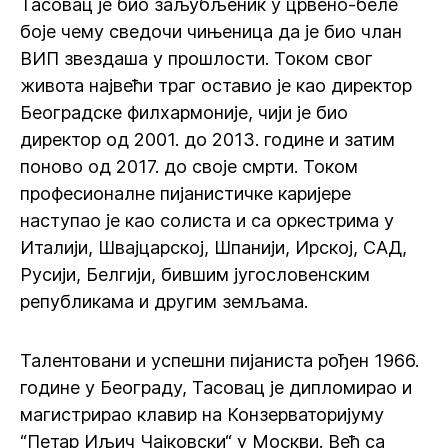
Тасовац је био заљубљеник у црвено-беле
боје чему сведочи чињеница да је био члан
ВИП звездаша у прошлости. Током свог
живота највећи траг оставио је као директор
Београдске филхармоније, чији је био
директор од 2001. до 2013. године и затим
поново од 2017. до своје смрти. Током
професионалне пијанистичке каријере
наступао је као солиста и са оркестрима у
Италији, Швајцарској, Шпанији, Ирској, САД,
Русији, Белгији, бившим југословенским
републикама и другим земљама.
Талентовани и успешни пијаниста рођен 1966.
године у Београду, Тасовац је дипломирао и
магистрирао клавир на Конзерваторијуму
“Петар Иљич Чајковски“ у Москви. Већ са