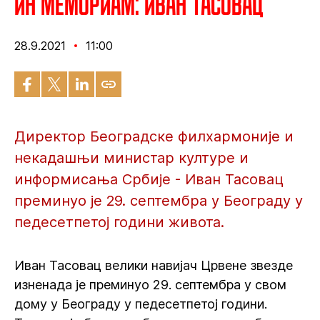
ИН МЕМОРИАМ: Иван Тасовац
28.9.2021
11:00
Директор Београдске филхармоније и
некадашњи министар културе и
информисања Србије - Иван Тасовац
преминуо је 29. септембра у Београду у
педесетпетој години живота.
Иван Тасовац велики навијач Црвене звезде
изненада је преминуо 29. септембра у свом
дому у Београду у педесетпетој години.