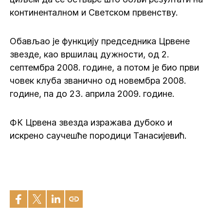
континенталном и Светском првенству.
Обављао је функцију председника Црвене
звезде, као вршилац дужности, од 2.
септембра 2008. године, а потом је био први
човек клуба званично од новембра 2008.
године, па до 23. априла 2009. године.
ФК Црвена звезда изражава дубоко и
искрено саучешће породици Танасијевић.