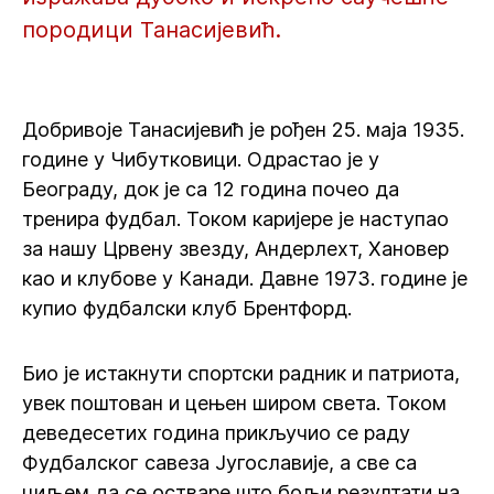
породици Танасијевић.
Добривоје Танасијевић је рођен 25. маја 1935.
године у Чибутковици. Одрастао је у
Београду, док је са 12 година почео да
тренира фудбал. Током каријере је наступао
за нашу Црвену звезду, Андерлехт, Хановер
као и клубове у Канади. Давне 1973. године је
купио фудбалски клуб Брентфорд.
Био је истакнути спортски радник и патриота,
увек поштован и цењен широм света. Током
деведесетих година прикључио се раду
Фудбалског савеза Југославије, а све са
циљем да се остваре што бољи резултати на