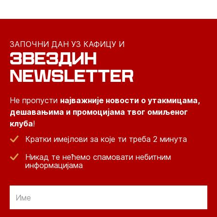
ЗАПОЧНИ ДАН УЗ КАФИЦУ И
ЗВЕЗДИН
NEWSLETTER
Не пропусти
најважније новости о утакмицама,
дешавањима и промоцијама твог омиљеног
клуба
!
Кратки имејлови за које ти треба 2 минута
Никад те нећемо спамовати небитним
информацијама
Email