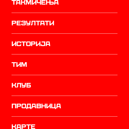
Такмичења
резултати
историја
ТИМ
Клуб
продавница
Карте