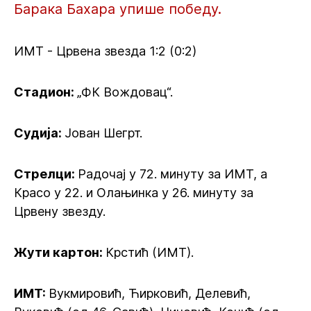
Барака Бахара упише победу.
ИМТ - Црвена звезда 1:2 (0:2)
Стадион:
„ФК Вождовац“.
Судија:
Јован Шегрт.
Стрелци:
Радочај у 72. минуту за ИМТ, а
Красо у 22. и Олањинка у 26. минуту за
Црвену звезду.
Жути картон:
Крстић (ИМТ).
ИМТ:
Вукмировић, Ћирковић, Делевић,