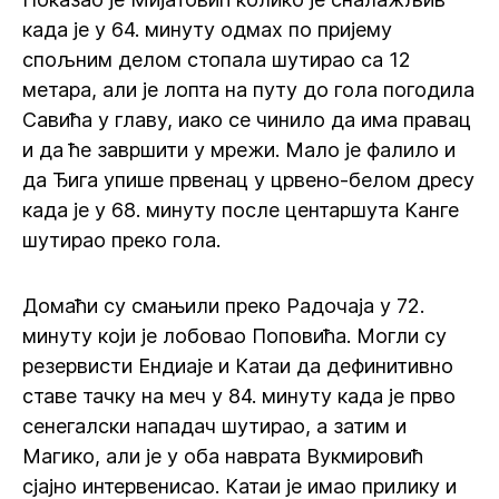
када је у 64. минуту одмах по пријему
спољним делом стопала шутирао са 12
метара, али је лопта на путу до гола погодила
Савића у главу, иако се чинило да има правац
и да ће завршити у мрежи. Мало је фалило и
да Ђига упише првенац у црвено-белом дресу
када је у 68. минуту после центаршута Канге
шутирао преко гола.
Домаћи су смањили преко Радочаја у 72.
минуту који је лобовао Поповића. Могли су
резервисти Ендиаје и Катаи да дефинитивно
ставе тачку на меч у 84. минуту када је прво
сенегалски нападач шутирао, а затим и
Магико, али је у оба наврата Вукмировић
сјајно интервенисао. Катаи је имао прилику и