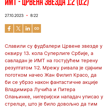
ИМТ - Црвена звезда 1:2 (0:2)
27.10.2023
8:22
Славили су фудбалери Црвене звезде у
оквиру 13. кола Суперлиге Србије, а
савладан је ИМТ на гостујућем терену
резултатом 1:2. Мрежу ривала је сјајним
поготком начео Жан Филип Красо, да
би се убрзо након фантастичне акције
Владимира Лучића и Питера
Олањинке, нигеријски нападач уписао у
стрелце, што је било довољно да тим