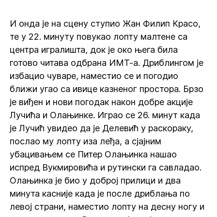
И онда је на сцену ступио Жан Филип Красо,
те у 22. минуту повукао лопту малтене са
центра игралишта, док је око њега била
готово читава одбрана ИМТ-а. Дриблингом је
избацио чуваре, наместио се и погодио
ближи угао са ивице казненог простора. Брзо
је виђен и нови погодак након добре акције
Лучића и Олањинке. Играо се 26. минут када
је Лучић увидео да је Делевић у раскораку,
послао му лопту иза леђа, а сјајним
убацивањем се Питер Олањинка нашао
испред Вукмировића и рутински га савладао.
Олањинка је био у доброј прилици и два
минута касније када је после дриблања по
левој страни, наместио лопту на десну ногу и