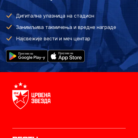
Дигитална улазница на стадион
Занимљива такмичења и вредне награде
Најсвежије вести и меч центар