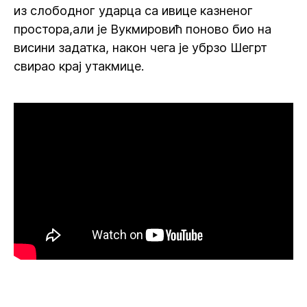
из слободног ударца са ивице казненог
простора,али је Вукмировић поново био на
висини задатка, након чега је убрзо Шегрт
свирао крај утакмице.