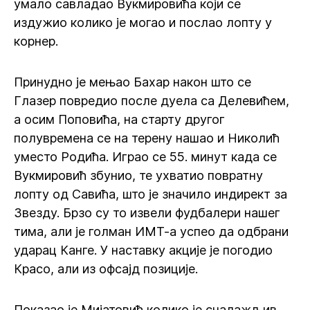
умало савладао Вукмировића који се
издужио колико је могао и послао лопту у
корнер.
Принудно је мењао Бахар након што се
Глазер повредио после дуела са Делевићем,
а осим Поповића, на старту другог
полувремена се на терену нашао и Николић
уместо Родића. Играо се 55. минут када се
Вукмировић збунио, те ухватио повратну
лопту од Савића, што је значило индирект за
Звезду. Брзо су то извели фудбалери нашег
тима, али је голман ИМТ-а успео да одбрани
ударац Канге. У наставку акције је погодио
Красо, али из офсајд позиције.
Показао је Мијатовић колико је сналажљив