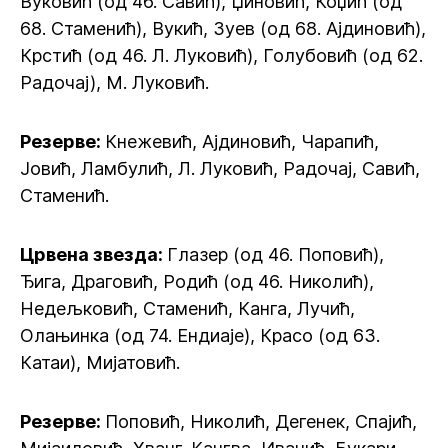
Вуковић (од 46. Савић), Џиновић, Коџић (од
68. Стаменић), Вукић, Зуев (од 68. Ајдиновић),
Крстић (од 46. Л. Луковић), Голубовић (од 62.
Радочај), М. Луковић.
Резерве:
Кнежевић, Ајдиновић, Чарапић,
Јовић, Ламбулић, Л. Луковић, Радочај, Савић,
Стаменић.
Црвена звезда:
Глазер (од 46. Поповић),
Ђига, Драговић, Родић (од 46. Николић),
Недељковић, Стаменић, Канга, Лучић,
Олањинка (од 74. Ендиаје), Красо (од 63.
Катаи), Мијатовић.
Резерве:
Поповић, Николић, Дегенек, Спајић,