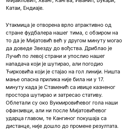
Мијаиловић, Хванг, Кангва, Иванић, Букари,
Катаи, Ендиаје.
Утакмица је отворена врло атрактивно од
стране фудбалера нашег тима, с обзиром на
то да је Мијатовић већ у другом минуту могао
да доведе Звезду до вођства. Дриблао је
Лучић по левој страни и упослио нашег
нападача који је шутирао, али погодио
Ћирковића који је стајао на гол линији. Ништа
мање опасна прилика није била ни у 17.
минуту када је Стаменић са ивице казненог
простора шутирао и затресао стативу.
Облетали су око Вукмировићевог гола наши
офанзивци, али ни после Мијатовићевог
ударца главом, те Кангиног покушаја са
дистанце, није дошло до промене резултата.