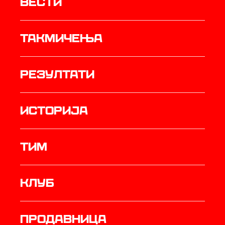
Вести
Такмичења
резултати
историја
ТИМ
Клуб
продавница