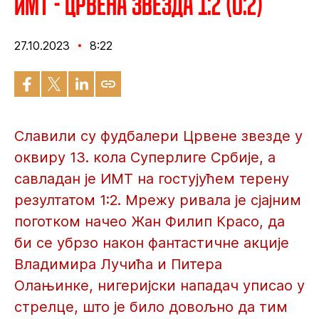
ИМТ - Црвена звезда 1:2 (0:2)
27.10.2023
8:22
Славили су фудбалери Црвене звезде у
оквиру 13. кола Суперлиге Србије, а
савладан је ИМТ на гостујућем терену
резултатом 1:2. Мрежу ривала је сјајним
поготком начео Жан Филип Красо, да
би се убрзо након фантастичне акције
Владимира Лучића и Питера
Олањинке, нигеријски нападач уписао у
стрелце, што је било довољно да тим