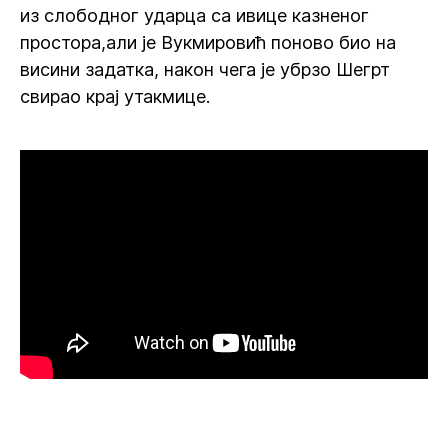
из слободног ударца са ивице казненог
простора,али је Вукмировић поново био на
висини задатка, након чега је убрзо Шегрт
свирао крај утакмице.