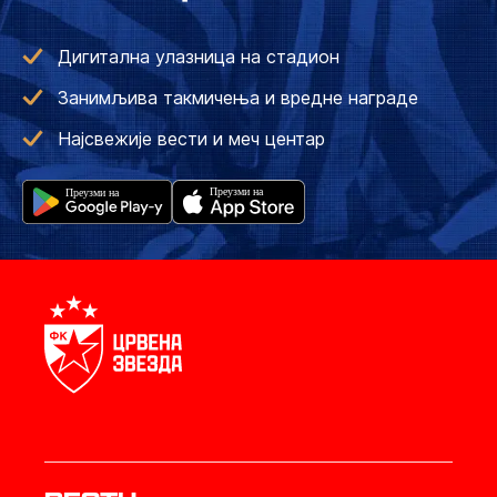
Дигитална улазница на стадион
Занимљива такмичења и вредне награде
Најсвежије вести и меч центар