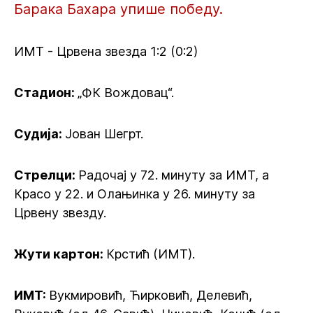
Барака Бахара упише победу.
ИМТ - Црвена звезда 1:2 (0:2)
Стадион:
„ФК Вождовац“.
Судија:
Јован Шегрт.
Стрелци:
Радочај у 72. минуту за ИМТ, а
Красо у 22. и Олањинка у 26. минуту за
Црвену звезду.
Жути картон:
Крстић (ИМТ).
ИМТ:
Вукмировић, Ћирковић, Делевић,