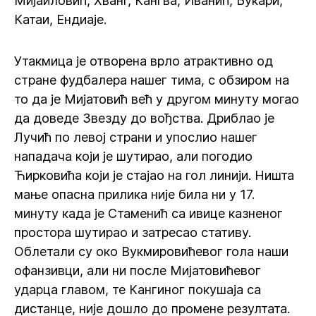
Мијаиловић, Хванг, Кангва, Иванић, Букари,
Катаи, Ендиаје.
Утакмица је отворена врло атрактивно од
стране фудбалера нашег тима, с обзиром на
то да је Мијатовић већ у другом минуту могао
да доведе Звезду до вођства. Дриблао је
Лучић по левој страни и упослио нашег
нападача који је шутирао, али погодио
Ћирковића који је стајао на гол линији. Ништа
мање опасна прилика није била ни у 17.
минуту када је Стаменић са ивице казненог
простора шутирао и затресао стативу.
Облетали су око Вукмировићевог гола наши
офанзивци, али ни после Мијатовићевог
ударца главом, те Кангиног покушаја са
дистанце, није дошло до промене резултата.