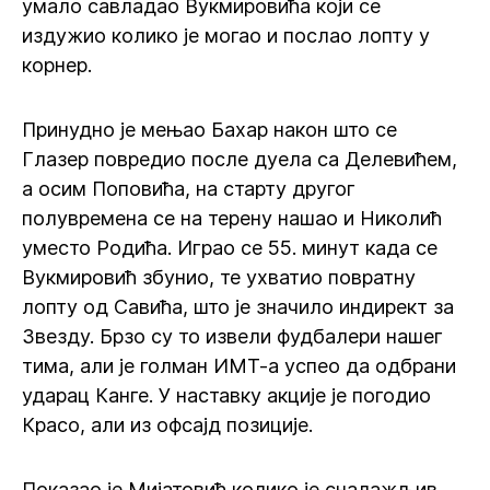
умало савладао Вукмировића који се
издужио колико је могао и послао лопту у
корнер.
Принудно је мењао Бахар након што се
Глазер повредио после дуела са Делевићем,
а осим Поповића, на старту другог
полувремена се на терену нашао и Николић
уместо Родића. Играо се 55. минут када се
Вукмировић збунио, те ухватио повратну
лопту од Савића, што је значило индирект за
Звезду. Брзо су то извели фудбалери нашег
тима, али је голман ИМТ-а успео да одбрани
ударац Канге. У наставку акције је погодио
Красо, али из офсајд позиције.
Показао је Мијатовић колико је сналажљив