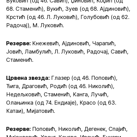
Вуковић (од 46. Савић), Џиновић, Коџић (од
68. Стаменић), Вукић, Зуев (од 68. Ајдиновић),
Крстић (од 46. Л. Луковић), Голубовић (од 62.
Радочај), М. Луковић.
Резерве:
Кнежевић, Ајдиновић, Чарапић,
Јовић, Ламбулић, Л. Луковић, Радочај, Савић,
Стаменић.
Црвена звезда:
Глазер (од 46. Поповић),
Ђига, Драговић, Родић (од 46. Николић),
Недељковић, Стаменић, Канга, Лучић,
Олањинка (од 74. Ендиаје), Красо (од 63.
Катаи), Мијатовић.
Резерве:
Поповић, Николић, Дегенек, Спајић,