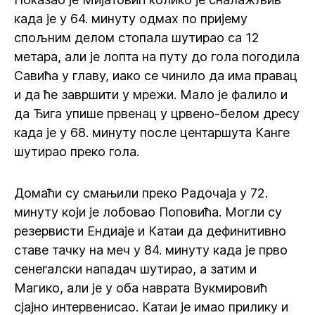
када је у 64. минуту одмах по пријему
спољним делом стопала шутирао са 12
метара, али је лопта на путу до гола погодила
Савића у главу, иако се чинило да има правац
и да ће завршити у мрежи. Мало је фалило и
да Ђига упише првенац у црвено-белом дресу
када је у 68. минуту после центаршута Канге
шутирао преко гола.
Домаћи су смањили преко Радочаја у 72.
минуту који је лобовао Поповића. Могли су
резервисти Ендиаје и Катаи да дефинитивно
ставе тачку на меч у 84. минуту када је прво
сенегалски нападач шутирао, а затим и
Магико, али је у оба наврата Вукмировић
сјајно интервенисао. Катаи је имао прилику и