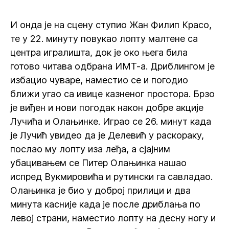
И онда је на сцену ступио Жан Филип Красо,
те у 22. минуту повукао лопту малтене са
центра игралишта, док је око њега била
готово читава одбрана ИМТ-а. Дриблингом је
избацио чуваре, наместио се и погодио
ближи угао са ивице казненог простора. Брзо
је виђен и нови погодак након добре акције
Лучића и Олањинке. Играо се 26. минут када
је Лучић увидео да је Делевић у раскораку,
послао му лопту иза леђа, а сјајним
убацивањем се Питер Олањинка нашао
испред Вукмировића и рутински га савладао.
Олањинка је био у доброј прилици и два
минута касније када је после дриблања по
левој страни, наместио лопту на десну ногу и