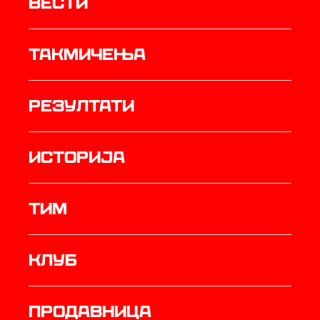
Вести
Такмичења
резултати
историја
ТИМ
Клуб
продавница