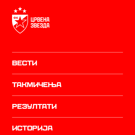
Вести
Такмичења
резултати
историја