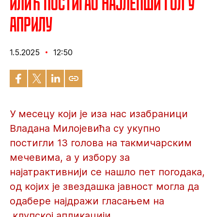
Илић постигао најлепши гол у
априлу
1.5.2025
12:50
У месецу који је иза нас изабраници
Владана Милојевића су укупно
постигли 13 голова на такмичарским
мечевима, а у избору за
најатрактивнији се нашло пет погодака,
од којих је звездашка јавност могла да
одабере најдражи гласањем на
клупској апликацији.