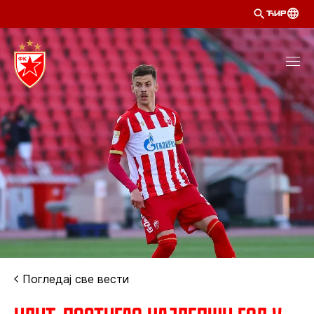
ЋИР
Погледај све вести