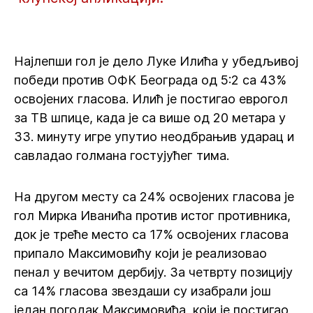
Најлепши гол је дело Луке Илића у убедљивој
победи против ОФК Београда од 5:2 са 43%
освојених гласова. Илић је постигао еврогол
за ТВ шпице, када је са више од 20 метара у
33. минуту игре упутио неодбрањив ударац и
савладао голмана гостујућег тима.
На другом месту са 24% освојених гласова је
гол Мирка Иванића против истог противника,
док је треће место са 17% освојених гласова
припало Максимовићу који је реализовао
пенал у вечитом дербију. За четврту позицију
са 14% гласова звездаши су изабрали још
један погодак Максимовића, који је постигао