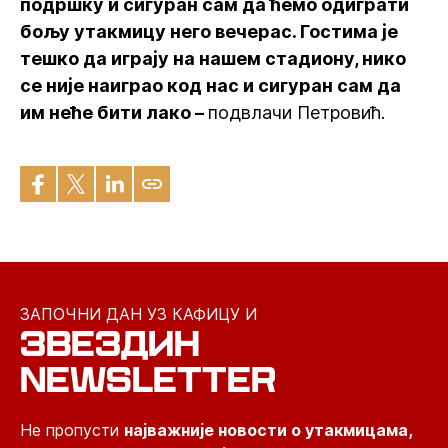
подршку и сигуран сам да ћемо одиграти
бољу утакмицу него вечерас. Гостима је
тешко да играју на нашем стадиону, нико
се није наиграо код нас и сигуран сам да
им неће бити лако –
подвлачи Петровић.
ЗАПОЧНИ ДАН УЗ КАФИЦУ И
ЗВЕЗДИН
NEWSLETTER
Не пропусти
најважније новости о утакмицама,