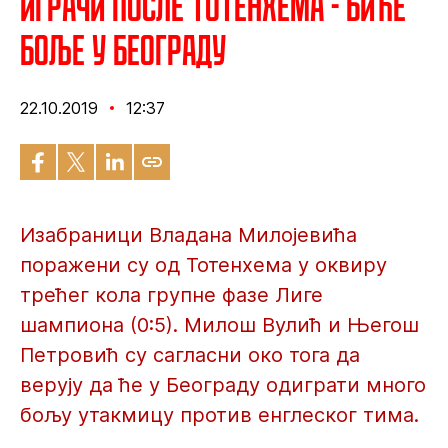
Играчи после Тотенхема - Биће
боље у Београду
22.10.2019
12:37
Изабраници Владана Милојевића
поражени су од Тотенхема у оквиру
трећег кола групне фазе Лиге
шампиона (0:5). Милош Вулић и Његош
Петровић су сагласни око тога да
верују да ће у Београду одиграти много
бољу утакмицу против енглеског тима.