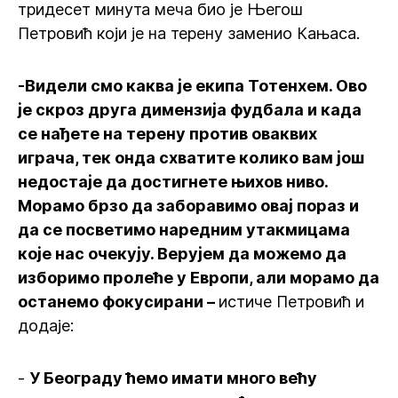
тридесет минута меча био је Његош
Петровић који је на терену заменио Кањаса.
-Видели смо каква је екипа Тотенхем. Ово
је скроз друга димензија фудбала и када
се нађете на терену против оваквих
играча, тек онда схватите колико вам још
недостаје да достигнете њихов ниво.
Морамо брзо да заборавимо овај пораз и
да се посветимо наредним утакмицама
које нас очекују. Верујем да можемо да
изборимо пролеће у Европи, али морамо да
останемо фокусирани –
истиче Петровић и
додаје:
-
У Београду ћемо имати много већу