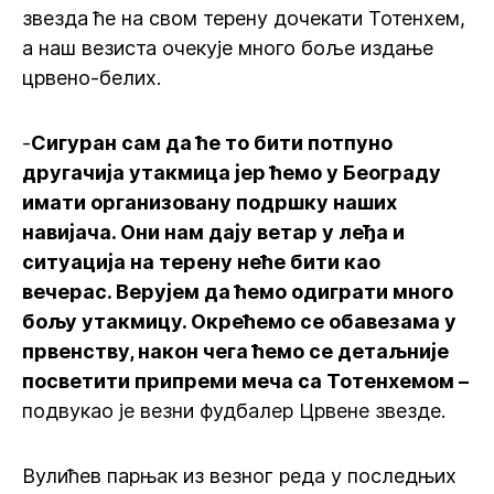
звезда ће на свом терену дочекати Тотенхем,
а наш везиста очекује много боље издање
црвено-белих.
-
Сигуран сам да ће то бити потпуно
другачија утакмица јер ћемо у Београду
имати организовану подршку наших
навијача. Они нам дају ветар у леђа и
ситуација на терену неће бити као
вечерас. Верујем да ћемо одиграти много
бољу утакмицу. Окрећемо се обавезама у
првенству, након чега ћемо се детаљније
посветити припреми меча са Тотенхемом –
подвукао је везни фудбалер Црвене звезде.
Вулићев парњак из везног реда у последњих