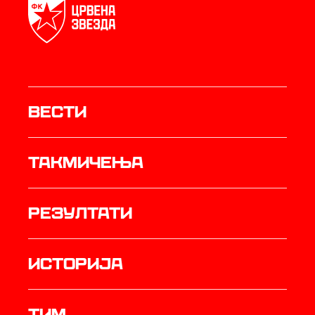
Вести
Такмичења
резултати
историја
ТИМ