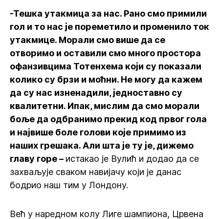
-Тешка утакмица за нас. Рано смо примили
гол и то нас је пореметило и променило ток
утакмице. Морали смо више да се
отворимо и оставили смо много простора
офанзивцима Тотенхема који су показали
колико су брзи и моћни. Не могу да кажем
да су нас изненадили, једноставно су
квалитетни. Ипак, мислим да смо морали
боље да одбранимо прекид код првог гола
и највише боле голови које примимо из
наших грешака. Али шта је ту је, дижемо
главу горе –
истакао је Вулић и додао да се
захваљује сваком навијачу који је данас
бодрио наш тим у Лондону.
Већ у наредном колу Лиге шампиона, Црвена