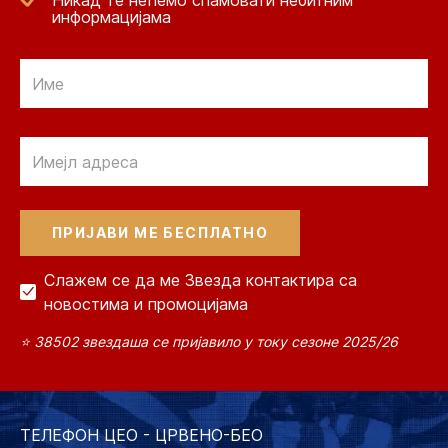
Никад те нећемо спамовати небитним
информацијама
Email
Email
Слажем се да ме Звезда контактира са
новостима и промоцијама
⭐ 38502 звездаша се пријавило у току сезоне 2025/26
ТЕЛЕФОН ЦЕО - ЦРВЕНО-БЕО