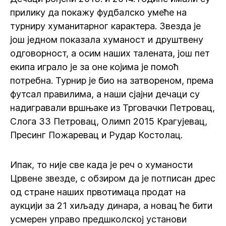
прилику да покажу фудбалско умеће на
турниру хуманитарног карактера. Звезда је
још једном показала хуманост и друштвену
одговорност, а осим наших талената, још пет
екипа играло је за оне којима је помоћ
потребна. Турнир је био на затвореном, према
футсал правилима, а наши сјајни дечаци су
надигравали вршњаке из Трговачки Петровац,
Слога 33 Петровац, Олимп 2015 Крагујевац,
Пресинг Пожаревац и Рудар Костолац.
Ипак, то није све када је реч о хуманости
Црвене звезде, с обзиром да је потписан дрес
од стране наших првотимаца продат на
аукцији за 21 хиљаду динара, а новац ће бити
усмерен управо предшколској установи