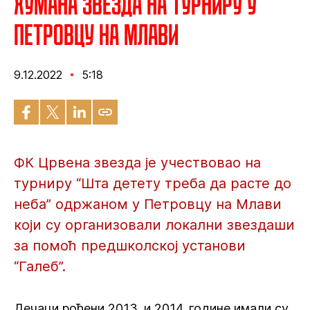
Хумана Звезда на турниру у
Петровцу на Млави
9.12.2022
5:18
ФК Црвена звезда је учествовао на
турниру “Шта детету треба да расте до
неба” одржаном у Петровцу на Млави
који су организовали локални звездаши
за помоћ предшколској установи
“Галеб”.
Дечаци рођени 2013. и 2014. године имали су