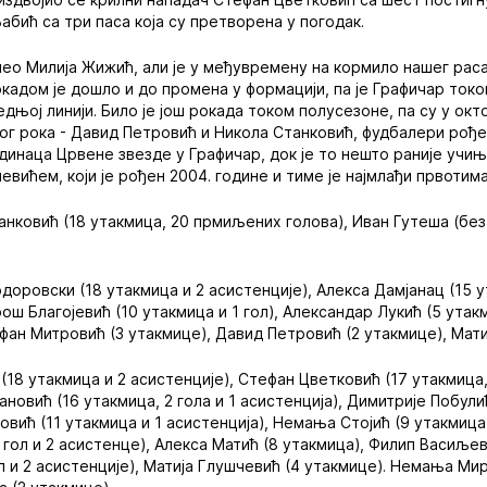
абић са три паса која су претворена у погодак.
чео Милија Жижић, али је у међувремену на кормило нашег ра
кадом је дошло и до промена у формацији, па је Графичар токо
дњој линији. Било је још рокада током полусезоне, па су у окт
г рока - Давид Петровић и Никола Станковић, фудбалери рође
динаца Црвене звезде у Графичар, док је то нешто раније уч
вићем, који је рођен 2004. године и тиме је најмлађи првотим
нковић (18 утакмица, 20 прмиљених голова), Иван Гутеша (без
оровски (18 утакмица и 2 асистенције), Алекса Дамјанац (15 
Урош Благојевић (10 утакмица и 1 гол), Александар Лукић (5 утак
ан Митровић (3 утакмице), Давид Петровић (2 утакмице), Матиј
18 утакмица и 2 асистенције), Стефан Цветковић (17 утакмица,
ановић (16 утакмица, 2 гола и 1 асистенција), Димитрије Побулић
вић (11 утакмица и 1 асистенција), Немања Стојић (9 утакмица 
 гол и 2 асистенце), Алекса Матић (8 утакмица), Филип Васиље
ол и 2 асистенције), Матија Глушчевић (4 утакмице). Немања М