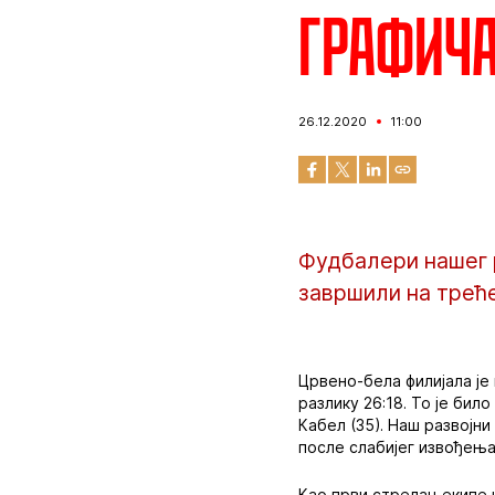
Графича
26.12.2020
11:00
Фудбалери нашег р
завршили на треће
Црвено-бела филијала је
разлику 26:18. То је бил
Кабел (35). Наш развојн
после слабијег извођења
Као први стрелац екипе 