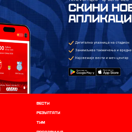
СКИНИ НО
АПЛИКАЦИ
Дигитална улазница на стадион
Занимљива такмичења и вредне
Најсвежије вести и меч центар
Вести
резултати
ТИМ