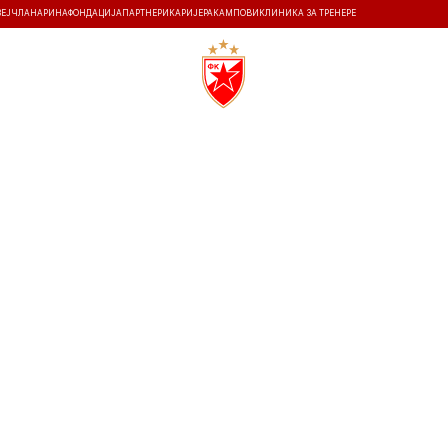
ЗЕЈ
ЧЛАНАРИНА
ФОНДАЦИЈА
ПАРТНЕРИ
КАРИЈЕРА
КАМПОВИ
КЛИНИКА ЗА ТРЕНЕРЕ
ТИ
ИСТОРИЈА
Т