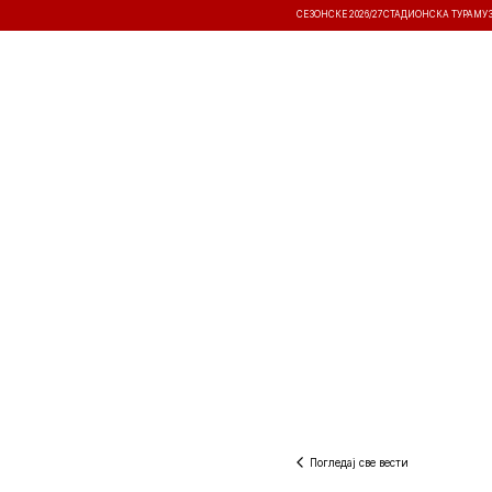
СЕЗОНСКЕ 2026/27
СТАДИОНСКА ТУРА
МУ
ВЕСТИ
ТАКМИЧЕЊА
РЕЗУЛТА
Погледај све вести