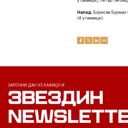
утакмице), Петар Пиплица
Напад:
Борисав Бурмаз (1
(4 утакмице).
ЗАПОЧНИ ДАН УЗ КАФИЦУ И
ЗВЕЗДИН
NEWSLETT