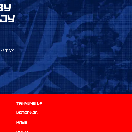
ВУ
ЈУ
 награде
Такмичења
историја
Клуб