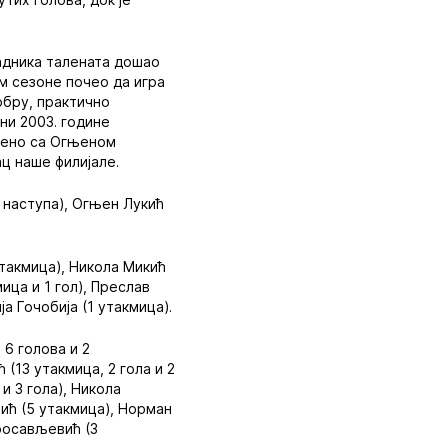
садника талената дошао
м сезоне почео да игра
обру, практично
ни 2003. године
ињено са Огњеном
ац наше филијале.
 наступа), Огњен Лукић
утакмица), Никола Микић
мица и 1 гол), Преслав
а Гочобија (1 утакмица).
 6 голова и 2
 (13 утакмица, 2 гола и 2
и 3 гола), Никола
вић (5 утакмица), Норман
иросављевић (3