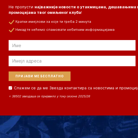
Не пропусти
најважније новости о утакмицама, дешавањима 
промоцијама твог омиљеног клуба
!
Кратки имејлови за које ти треба 2 минута
Никад те нећемо спамовати небитним информацијама
Email
Email
Слажем се да ме Звезда контактира са новостима и промоциј
⭐ 38502 звездаша се пријавило у току сезоне 2025/26