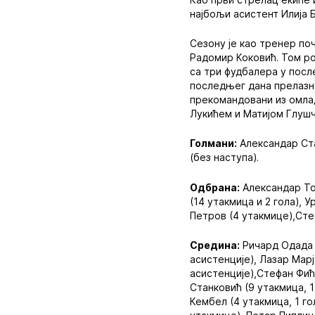
најбољи асистент Илија Б
Сезону је као тренер по
Радомир Коковић. Том ро
са три фудбалера у после
последњег дана прелазно
прекомандовани из омла
Лукићем и Матијом Глушче
Голмани:
Александар Ста
(без наступа).
Одбрана:
Александар Тод
(14 утакмица и 2 гола), 
Петров (4 утакмице),Стеф
Средина:
Ричард Одада (
асистенције), Лазар Марј
асистенције),Стефан Фићо
Станковић (9 утакмица, 1
Кембел (4 утакмица, 1 г