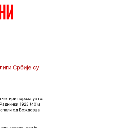
они
лиги Србије су
 четири пораза уз гол
 Раднички 1923 (40)и
 испали од Вождовца
тих голова, док је