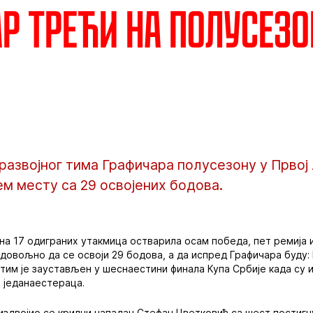
р трећи на полусез
азвојног тима Графичара полусезону у Првој 
м месту са 29 освојених бодова.
 на 17 одиграних утакмица остварила осам победа, пет ремија и
о довољно да се освоји 29 бодова, а да испред Графичара буду:
и тим је заустављен у шеснаестини финала Купа Србије када су
 једанаестераца.
издвојио се крилни нападач Стефан Цветковић са шест постигну