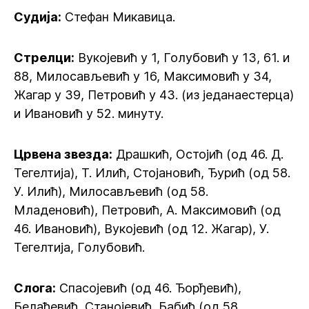
Судија:
Стефан Микавица.
Стрелци:
Вукојевић у 1, Голубовић у 13, 61. и
88, Милосављевић у 16, Максимовић у 34,
Жагар у 39, Петровић у 43. (из једанаестерца)
и Ивановић у 52. минуту.
Црвена звезда:
Драшкић, Остојић (од 46. Д.
Тегелтија), Т. Илић, Стојановић, Ђурић (од 58.
У. Илић), Милосављевић (од 58.
Младеновић), Петровић, А. Максимовић (од
46. Ивановић), Вукојевић (од 12. Жагар), У.
Тегелтија, Голубовић.
Слога:
Спасојевић (од 46. Ђорђевић),
Белаћевић, Станојевић, Бабић (од 58.