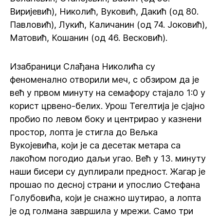
Виријевић), Николић, Вуковић, Дакић (од 80.
Павловић), Лукић, Каличанин (од 74. Јоковић),
Матовић, Кошанин (од 46. Весковић).
Изабраници Слађана Николића су
феноменално отворили меч, с обзиром да је
већ у првом минуту на семафору стајало 1:0 у
корист црвено-белих. Урош Тегелтија је сјајно
пробио по левом боку и центрирао у казнени
простор, лопта је стигла до Вељка
Вукојевића, који је са десетак метара са
лакоћом погодио даљи угао. Већ у 13. минуту
наши бисери су дуплирали предност. Жагар је
прошао по десној страни и упослио Стефана
Голубовића, који је снажно шутирао, а лопта
је од голмана завршила у мрежи. Само три