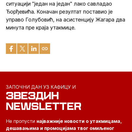
ситуацији "један на један" лако савладао
Ђорђевића. Коначан резултат поставио је
управо Голубовић, на асистенцију Жагара два
минута пре краја утакмице.
ЗАПОЧНИ ДАН УЗ КАФИЦУ И
ЗВЕЗДИН
NEWSLETTER
Не пропусти
најважније новости о утакмицама,
дешавањима и промоцијама твог омиљеног