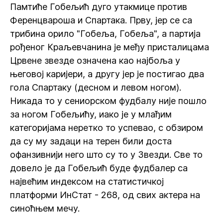
Памтиће Гобељић дуго утакмице против
Ференцвароша и Спартака. Прву, јер се са
трибина орило "Гобеља, Гобеља", а партија
рођеног Краљевчанина је међу присталицама
Црвене звезде означена као најбоља у
његовој каријери, а другу јер је постигао два
гола Спартаку (десном и левом ногом).
Никада то у сениорском фудбалу није пошло
за ногом Гобељићу, иако је у млађим
категоријама неретко то успевао, с обзиром
да су му задаци на терен били доста
офанзивнији него што су то у Звезди. Све то
довело је да Гобељић буде фудбалер са
највећим индексом на статистичкој
платформи ИнСтат - 268, од свих актера на
синоћњем мечу.