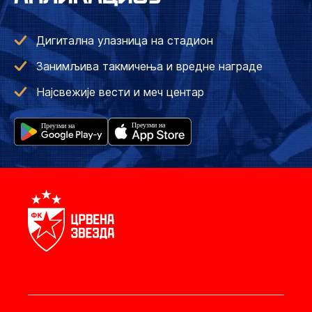
Дигитална улазница на стадион
Занимљива такмичења и вредне награде
Најсвежије вести и меч центар