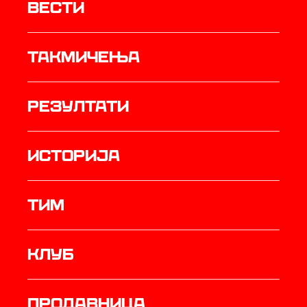
Вести
Такмичења
резултати
историја
ТИМ
Клуб
продавница