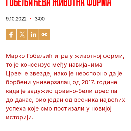
Гобељићева животна форма
9.10.2022
3:00
Марко Гобељић игра у животној форми,
то је консензус међу навијачима
Црвене звезде, иако је неоспорно да је
борбени универзалац од 2017. године
када је задужио црвено-бели дрес па
до данас, био један од весника највећих
успеха које смо постизали у новијој
историји.