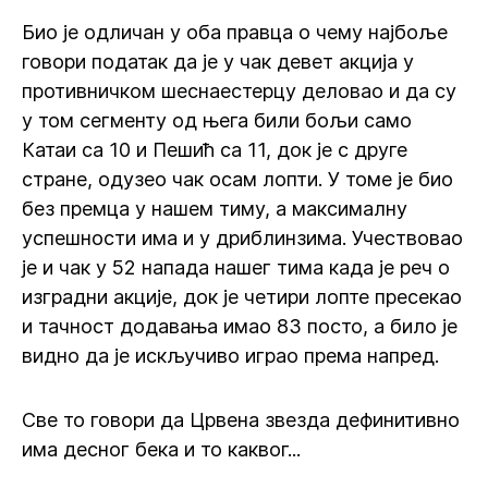
Био је одличан у оба правца о чему најбоље
говори податак да је у чак девет акција у
противничком шеснаестерцу деловао и да су
у том сегменту од њега били бољи само
Катаи са 10 и Пешић са 11, док је с друге
стране, одузео чак осам лопти. У томе је био
без премца у нашем тиму, а максималну
успешности има и у дриблинзима. Учествовао
је и чак у 52 напада нашег тима када је реч о
изградни акције, док је четири лопте пресекао
и тачност додавања имао 83 посто, а било је
видно да је искључиво играо према напред.
Све то говори да Црвена звезда дефинитивно
има десног бека и то каквог...