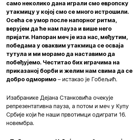
само неколико дана играли смо европску
утакмицу у којој смо се много истрошили.
Осећа се умор после напорног ритма,
верујем да ће нам пауза и више него
пријати. Напоран меч је иза нас, међутим,
победама у оваквим утакмица се осваја
тутула и ми морамо да наставимо да
побеђујемо. Честитао бих играчима на
приказаној борби и желим нам свима да се
добро одморимо
– истакао је Гобељић.
Изабранике Дејана Станковића очекује
репрезентативна пауза, а потом и меч у Купу
Србије који ће наши првотимци одиграти 16.
новембра.