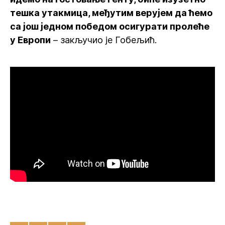
тешка утакмица, међутим верујем да ћемо
са још једном победом осигурати пролеће
у Европи
– закључио је Гобељић.