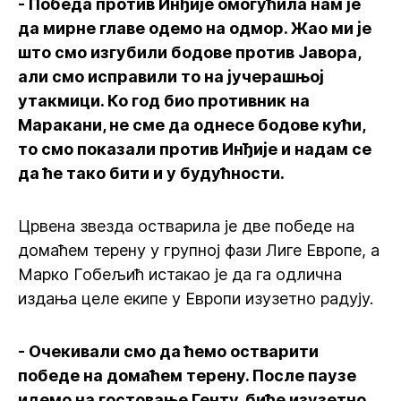
- Победа против Инђије омогућила нам је
да мирне главе одемо на одмор. Жао ми је
што смо изгубили бодове против Јавора,
али смо исправили то на јучерашњој
утакмици. Ко год био противник на
Маракани, не сме да однесе бодове кући,
то смо показали против Инђије и надам се
да ће тако бити и у будућности.
Црвена звезда остварила је две победе на
домаћем терену у групној фази Лиге Европе, а
Марко Гобељић истакао је да га одлична
издања целе екипе у Европи изузетно радују.
- Очекивали смо да ћемо остварити
победе на домаћем терену. После паузе
идемо на гостовање Генту, биће изузетно