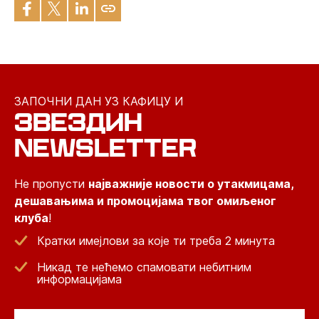
ЗАПОЧНИ ДАН УЗ КАФИЦУ И
ЗВЕЗДИН
NEWSLETTER
Не пропусти
најважније новости о утакмицама,
дешавањима и промоцијама твог омиљеног
клуба
!
Кратки имејлови за које ти треба 2 минута
Никад те нећемо спамовати небитним
информацијама
Email