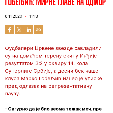
Гобељић: Мирне главе на одмор
8.11.2020
11:18
Фудбалери Црвене звезде савладили
су на домаћем терену екипу Инђије
резултатом 3:2 у оквиру 14. кола
Суперлиге Србије, а десни бек нашег
клуба Марко Гобељић изнео је утиске
пред одлазак на репрезентативну
паузу.
- Сигурно да је био веома тежак меч, пре