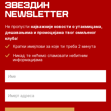
ЗВЕЗДИН
NEWSLETTER
Не пропусти
најважније новости о утакмицама,
дешавањима и промоцијама твог омиљеног
клуба
!
Кратки имејлови за које ти треба 2 минута
Никад те нећемо спамовати небитним
информацијама
Email
Email