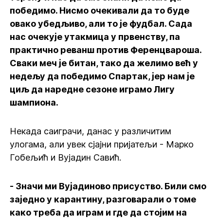
победимо. Нисмо очекивали да то буде
овако убедљиво, али то је фудбал. Сада
нас очекује утакмица у првенству, па
практично реванш против Ференцвароша.
Сваки меч је битан, тако да желимо већ у
недељу да победимо Спартак, јер нам је
циљ да наредне сезоне играмо Лигу
шампиона.
Некада саиграчи, данас у различитим
улогама, али увек сјајни пријатељи - Марко
Гобељић и Вујадин Савић.
- Значи ми Вујадиново присуство. Били смо
заједно у карантину, разговарали о томе
како треба да играм и где да стојим на