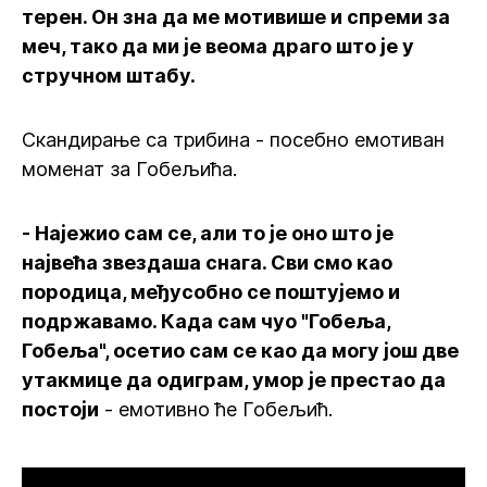
терен. Он зна да ме мотивише и спреми за
меч, тако да ми је веома драго што је у
стручном штабу.
Скандирање са трибина - посебно емотиван
моменат за Гобељића.
- Најежио сам се, али то је оно што је
највећа звездаша снага. Сви смо као
породица, међусобно се поштујемо и
подржавамо. Када сам чуо "Гобеља,
Гобеља", осетио сам се као да могу још две
утакмице да одиграм, умор је престао да
постоји
- емотивно ће Гобељић.