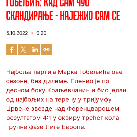
Гобељић: Кад сам чуо
скандирање - најежио сам се
5.10.2022
9:29
Најбоља партија Марка Гобељића ове
сезоне, без дилеме. Пленио је по
десном боку Краљевчанин и био један
од најбољих на терену у тријумфу
Црвене звезде над Ференцварошем
резултатом 4:1 у оквиру трећег кола
групне фазе Лиге Европе.