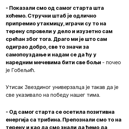
- Показали смо од самог старта шта
хоћемо. Стручни штаб је одлично
припремио утакмицу, играчи су то на
терену спровели у дело и изузетно сам
срећан због тога. Драго ми је што сам
одиграо добро, све то значи за
самопоуздање и надам се да ћу у
наредним мечевима бити све бољи
- почео
је Гобељић.
Утисак Звездиног универзалца је такав да је
све указивало на победу нашег тима.
- Од самог старта се осетила позитивна
енергија са трибина. Препознали смо то на
терену и као да смо знали да ћемо да