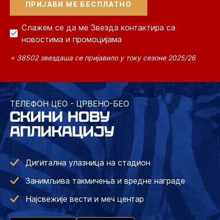
Слажем се да ме Звезда контактира са
новостима и промоцијама
⭐ 38502 звездаша се пријавило у току сезоне 2025/26
ТЕЛЕФОН ЦЕО - ЦРВЕНО-БЕО
СКИНИ НОВУ
АПЛИКАЦИЈУ
Дигитална улазница на стадион
Занимљива такмичења и вредне награде
Најсвежије вести и меч центар