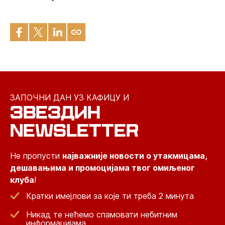
ЗАПОЧНИ ДАН УЗ КАФИЦУ И
ЗВЕЗДИН
NEWSLETTER
Не пропусти
најважније новости о утакмицама,
дешавањима и промоцијама твог омиљеног
клуба
!
Кратки имејлови за које ти треба 2 минута
Никад те нећемо спамовати небитним
информацијама