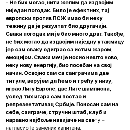
-
Не бих могао, нити желим да издвојим
ниједан погодак. Било је ефектних, тај
европски против ПСЖ имао би неку
тежину да је резултат био другачији.
Сваки погодак ми је био много драг. Такође,
не бих могао да издвојим ниједну утакмицу
јер сам сваку одиграо са истим жаром,
емоцијом. Сваки меч је носио нешто ново,
неку нову енергију, био посебан на свој
начин. Освојио сам са саиграчима две
титуле, верујем да ћемо и трећу у низу,
играо Лигу Европе, две Лиге шампиона,
услед тих игара сам постао и
репрезентативац Србије. Поносан сам на
себе, саиграче, стручни штаб, клуб и
наравно најбоље навијаче на све
ту –
нагласио је заменик капитена.