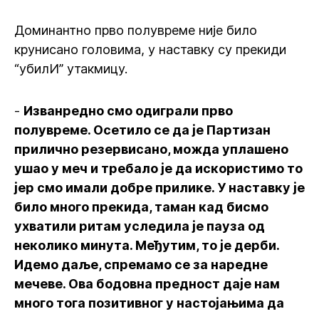
Доминантно прво полувреме није било
крунисано головима, у наставку су прекиди
“убилИ” утакмицу.
-
Изванредно смо одиграли прво
полувреме. Осетило се да је Партизан
прилично резервисано, можда уплашено
ушао у меч и требало је да искористимо то
јер смо имали добре прилике. У наставку је
било много прекида, таман кад бисмо
ухватили ритам уследила је пауза од
неколико минута. Међутим, то је дерби.
Идемо даље, спремамо се за наредне
мечеве. Ова бодовна предност даје нам
много тога позитивног у настојањима да