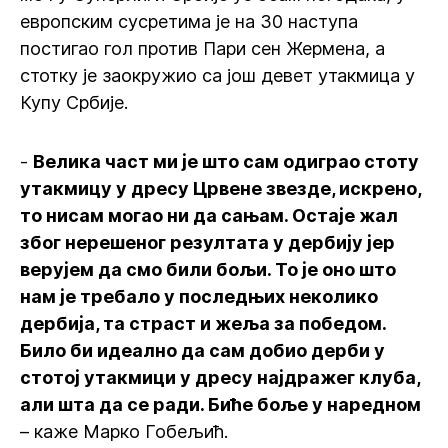
европским сусретима је на 30 наступа
постигао гол против Пари сен Жермена, а
стотку је заокружио са још девет утакмица у
Купу Србије.
-
Велика част ми је што сам одиграо стоту
утакмицу у дресу Црвене звезде, искрено,
то нисам могао ни да сањам. Остаје жал
због нерешеног резултата у дербију јер
верујем да смо били бољи. То је оно што
нам је требало у последњих неколико
дербија, та страст и жеља за победом.
Било би идеално да сам добио дерби у
стотој утакмици у дресу најдражег клуба,
али шта да се ради. Биће боље у наредном
– каже Марко Гобељић.