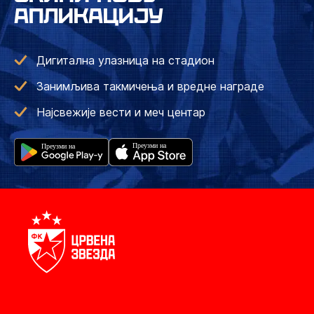
АПЛИКАЦИЈУ
Дигитална улазница на стадион
Занимљива такмичења и вредне награде
Најсвежије вести и меч центар