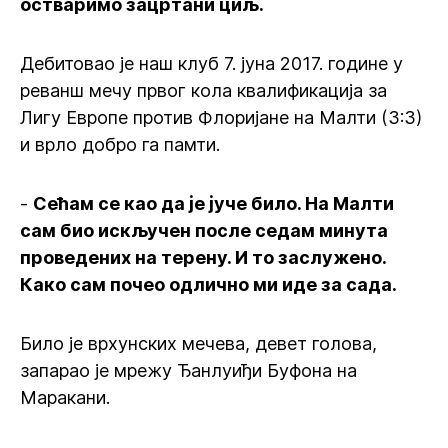
остваримо зацртани циљ.
Дебитовао је наш клуб 7. јуна 2017. године у
реванш мечу првог кола квалификација за
Лигу Европе против Флоријане на Малти (3:3)
и врло добро га памти.
-
Сећам се као да је јуче било. На Малти
сам био искључен после седам минута
проведених на терену. И то заслужено.
Како сам почео одлично ми иде за сада.
Било је врхунских мечева, девет голова,
запарао је мрежу Ђанлуиђи Буфона на
Маракани.