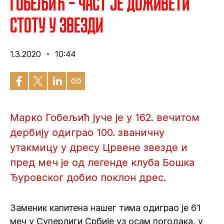
Гобељић – Част је доживети
стоту у Звезди
1.3.2020
10:44
Марко Гобељић јуче је у 162. вечитом
дербију одиграо 100. званичну
утакмицу у дресу Црвене звезде и
пред меч је од легенде клуба Бошка
Ђуровског добио поклон дрес.
Заменик капитена нашег тима одиграо је 61
меч у Суперлиги Србије уз осам погодака, у