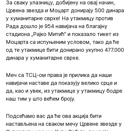
За сваку улазницу, добијену на овај начин,
Црвена звезда и Моцарт донирају 500 динара
у хуманитарне сврхе! На утакмицу против
Рада дошло је 954 навијача на благајну
стадиона „Рајко Митић“ и показало тикет из
Моцарта са испуњеним условом, тако да ће
од те утакмице бити донирано укупно 477.000
динара у хуманитарне сврхе.
Меч са ТСЦ-ом права је прилика да наши
навијачи наставе да показују велико срце и
да, као и увек, из утакмице у утакмицу бодре
наш тим у што већем броју.
Подсећамо вас да ће ова акција бити
настављена на сваком мечу Црвене звезде у