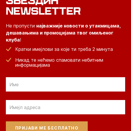
ЗВЕЗДИН
NEWSLETTER
Не пропусти
најважније новости о утакмицама,
дешавањима и промоцијама твог омиљеног
клуба
!
Кратки имејлови за које ти треба 2 минута
Никад те нећемо спамовати небитним
информацијама
Email
Email