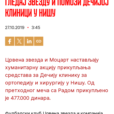
Гледај Звезду и помози Дечијој
клиници у Нишу
27.10.2019
3:45
Црвена звезда и Моцарт настављају
хуманитарну акцију прикупљања
средстава за Дечију клинику за
ортопедију и хирургију у Нишу. Од
претходног меча са Радом прикупљено
је 477.000 динара.
Фудбалски клуб Црвена звезда и компанија