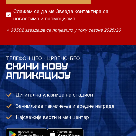
Слажем се да ме Звезда контактира са
новостима и промоцијама
⭐ 38502 звездаша се пријавило у току сезоне 2025/26
ТЕЛЕФОН ЦЕО - ЦРВЕНО-БЕО
СКИНИ НОВУ
АПЛИКАЦИЈУ
Дигитална улазница на стадион
Занимљива такмичења и вредне награде
Најсвежије вести и меч центар