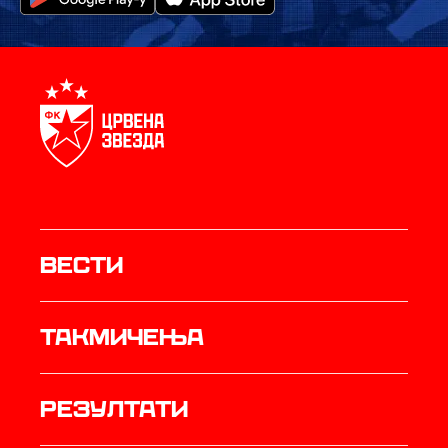
Вести
Такмичења
резултати