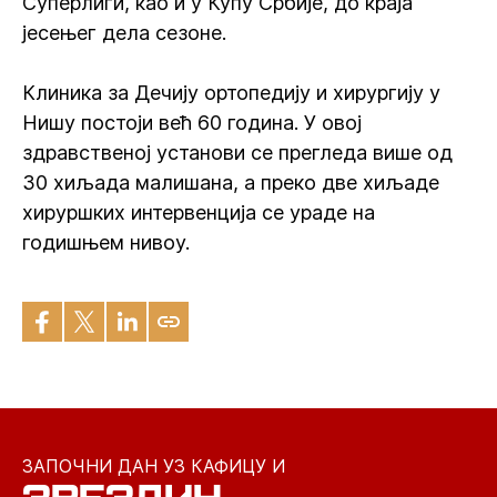
Суперлиги, као и у Купу Србије, до краја
јесењег дела сезоне.
Клиника за Дечију ортопедију и хирургију у
Нишу постоји већ 60 година. У овој
здравственој установи се прегледа више од
30 хиљада малишана, а преко две хиљаде
хируршких интервенција се ураде на
годишњем нивоу.
ЗАПОЧНИ ДАН УЗ КАФИЦУ И