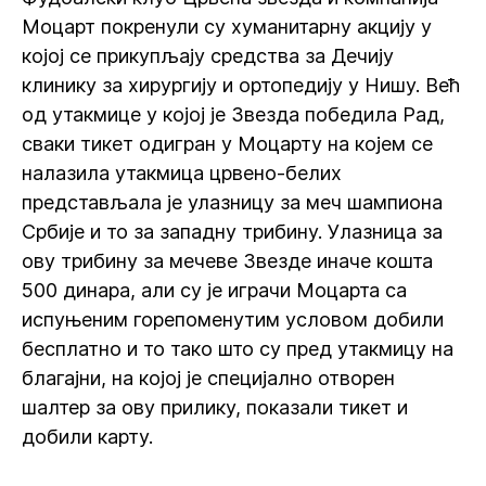
Моцарт покренули су хуманитарну акцију у
којој се прикупљају средства за Дечију
клинику за хирургију и ортопедију у Нишу. Већ
од утакмице у којој је Звезда победила Рад,
сваки тикет одигран у Моцарту на којем се
налазила утакмица црвено-белих
представљала је улазницу за меч шампиона
Србије и то за западну трибину. Улазница за
ову трибину за мечеве Звезде иначе кошта
500 динара, али су је играчи Моцарта са
испуњеним горепоменутим условом добили
бесплатно и то тако што су пред утакмицу на
благајни, на којој је специјално отворен
шалтер за ову прилику, показали тикет и
добили карту.