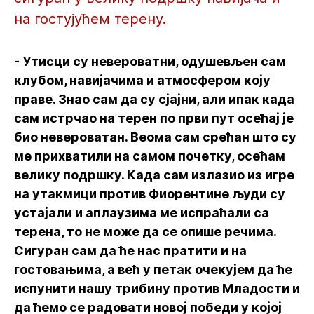
на гостујућем терену.
- Утисци су невероватни, одушевљен сам
клубом, навијачима и атмосфером коју
праве. Знао сам да су сјајни, али ипак када
сам истрчао на терен по први пут осећај је
био невероватан. Веома сам срећан што су
ме прихватили на самом почетку, осећам
велику подршку. Када сам излазио из игре
на утакмици против Фиорентине људи су
устајали и аплаузима ме испраћали са
терена, то не може да се опише речима.
Сигуран сам да ће нас пратити и на
гостовањима, а већ у петак очекујем да ће
испунити нашу трибину против Младости и
да ћемо се радовати новој победи у којој