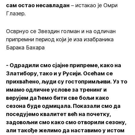
сам остао несавладан
– истакао је Омри
Глазер.
Осврнуо се Звездин голман и на одличан
припремни период који је иза изабраника
Барака Бахара
- Одрадили смо сјајне припреме, како на
Златибору, тако и у Русији. Осећам се
прихваћено, људи су гостопримљиви. Уз то
имамо одличне услове за тренинг и
верујем да ћемо бити све бољи како
сезона буде одмицала. Показали смо да
поседујемо квалитет већ на почетку,
задовољни смо како смо отворили сезону,
али такође желимо да наставимо у истом