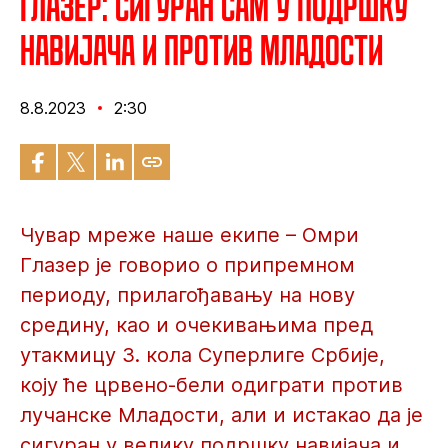
Глазер: Сигуран сам у подршку
навијача и против Младости
8.8.2023
2:30
Чувар мреже наше екипе – Омри
Глазер је говорио о припремном
периоду, прилагођавању на нову
средину, као и очекивањима пред
утакмицу 3. кола Суперлиге Србије,
коју ће црвено-бели одиграти против
лучанске Младости, али и истакао да је
сигуран у велику подршку навијача и