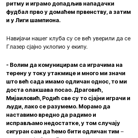
ритму и играмо допадљив нападачки
фудбал прво у домаћем првенству, а затим
и у Лиги шампиона.
Навијачи нашег клуба су се већ уверили да се
Глазер сјајно уклопио у екипу.
- Волим да комуницирам са играчима на
терену у току утакмице и много ми значи
што већ сада имамо одличан однос, то ми
доста олакшава посао. Драговић,
Мијаиловић, Родић све су то сјајни играчи и
људи, лако се разумемо. Морамо да
наставимо вредно да радимо и
исправљамо недостатке, у том случају
сигуран сам да ћемо бити одличан тим
–