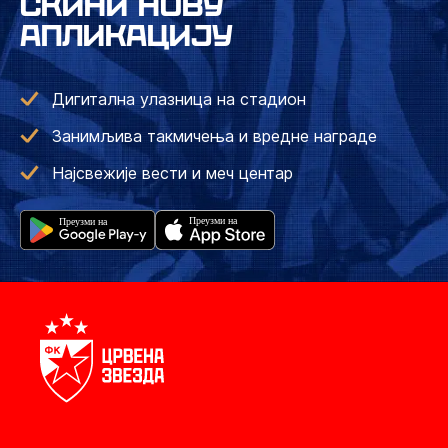
СКИНИ НОВУ
АПЛИКАЦИЈУ
Дигитална улазница на стадион
Занимљива такмичења и вредне награде
Најсвежије вести и меч центар