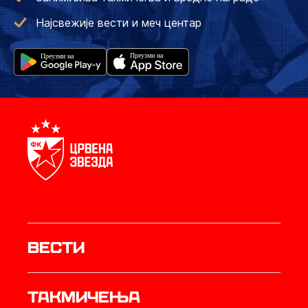
Најсвежије вести и меч центар
Вести
Такмичења