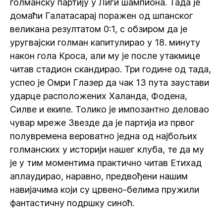
голманску партију у Лиги шампиона. Тада је
домаћи Галатасарај поражен од шпанског
великана резултатом 0:1, с обзиром да је
уругвајски голман капитулирао у 18. минуту
након гола Кроса, али му је после утакмице
читав стадион скандирао. Три године од тада,
успео је Омри Глазер да чак 13 пута заустави
ударце расположених Халанда, Фодена,
Силве и екипе. Толико је импозантно деловао
чувар мреже Звезде да је партија из првог
полувремена вероватно једна од најбољих
голманских у историји нашег клуба, те да му
је у тим моментима практично читав Етихад
аплаудирао, наравно, предвођени нашим
навијачима који су црвено-белима пружили
фантастичну подршку синоћ.