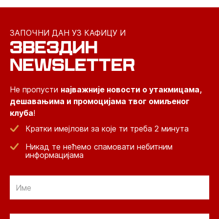
ЗАПОЧНИ ДАН УЗ КАФИЦУ И
ЗВЕЗДИН
NEWSLETTER
Не пропусти
најважније новости о утакмицама,
дешавањима и промоцијама твог омиљеног
клуба
!
Кратки имејлови за које ти треба 2 минута
Никад те нећемо спамовати небитним
информацијама
Email
Email