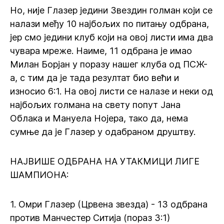
Но, није Глазер једини Звездин голман који се
налази међу 10 најбољих по питању одбрана,
јер смо једини клуб који на овој листи има два
чувара мреже. Наиме, 11 одбрана је имао
Милан Борјан у поразу нашег клуба од ПСЖ-
а, с тим да је тада резултат био већи и
износио 6:1. На овој листи се налазе и неки од
најбољих голмана на свету попут Јана
Облака и Мануела Нојера, тако да, нема
сумње да је Глазер у одабраном друштву.
НАЈВИШЕ ОДБРАНА НА УТАКМИЦИ ЛИГЕ
ШАМПИОНА:
1. Омри Глазер (Црвена звезда) - 13 одбрана
против Манчестер Ситија (пораз 3:1)