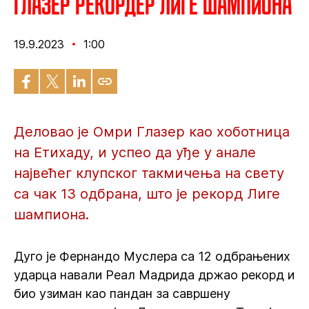
Глазер рекордер Лиге шампиона
19.9.2023
1:00
Деловао је Омри Глазер као хоботница
на Етихаду, и успео да уђе у анале
највећег клупског такмичења на свету
са чак 13 одбрана, што је рекорд Лиге
шампиона.
Дуго је Фернандо Муслера са 12 одбрањених
ударца навали Реал Мадрида држао рекорд и
био узиман као пандан за савршену