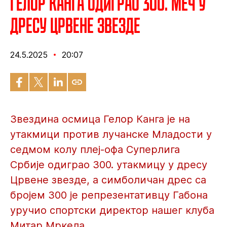
Гелор Канга одиграо 300. меч у
дресу Црвене звезде
24.5.2025
20:07
Звездина осмица Гелор Канга је на
утакмици против лучанске Младости у
седмом колу плеј-офа Суперлига
Србије одиграо 300. утакмицу у дресу
Црвене звезде, а симболичан дрес са
бројем 300 је репрезентативцу Габона
уручио спортски директор нашег клуба
Митар Мркела.