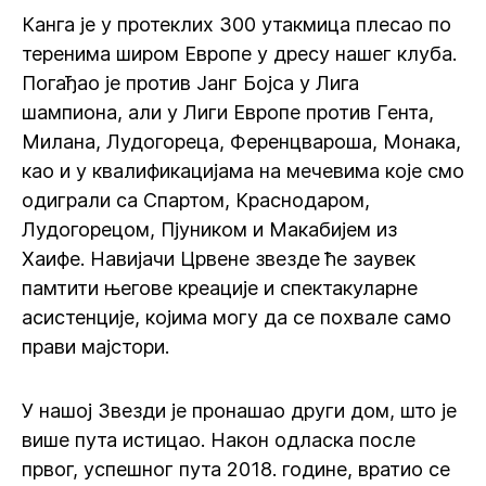
Канга је у протеклих 300 утакмица плесао по
теренима широм Европе у дресу нашег клуба.
Погађао је против Јанг Бојса у Лига
шампиона, али у Лиги Европе против Гента,
Милана, Лудогореца, Ференцвароша, Монака,
као и у квалификацијама на мечевима које смо
одиграли са Спартом, Краснодаром,
Лудогорецом, Пјуником и Макабијем из
Хаифе. Навијачи Црвене звезде ће заувек
памтити његове креације и спектакуларне
асистенције, којима могу да се похвале само
прави мајстори.
У нашој Звезди је пронашао други дом, што је
више пута истицао. Након одласка после
првог, успешног пута 2018. године, вратио се