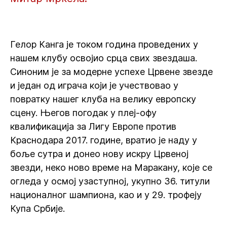
Гелор Канга је током година проведених у
нашем клубу освојио срца свих звездаша.
Синоним је за модерне успехе Црвене звезде
и један од играча који је учествовао у
повратку нашег клуба на велику европску
сцену. Његов погодак у плеј-офу
квалификација за Лигу Европе против
Краснодара 2017. године, вратио је наду у
боље сутра и донео нову искру Црвеној
звезди, неко ново време на Маракану, које се
огледа у осмој узаступној, укупно 36. титули
националног шампиона, као и у 29. трофеју
Купа Србије.