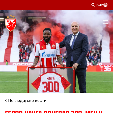
ЋИР
Погледај све вести