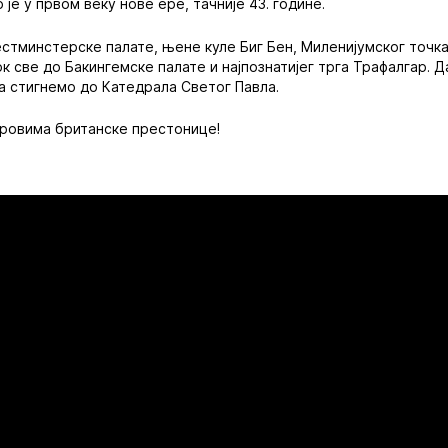
 је у првом веку нове ере, тачније 43. године.
стминстерске палате, њене куле Биг Бен, Миленијумског точк
рк све до Бакингемске палате и најпознатијег трга Трафалгар. 
а стигнемо до Катедрала Светог Павла.
дровима британске престонице!