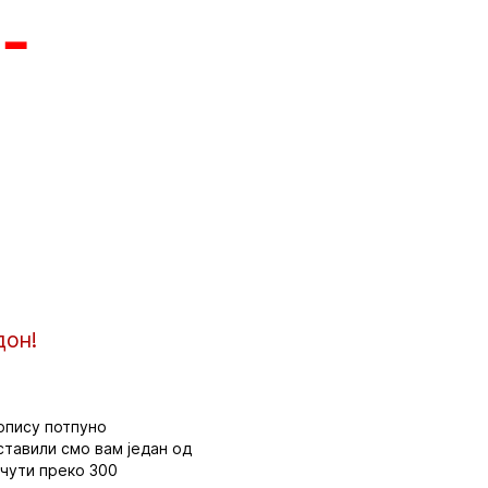
 –
дон!
топису потпуно
ставили смо вам један од
 чути преко 300