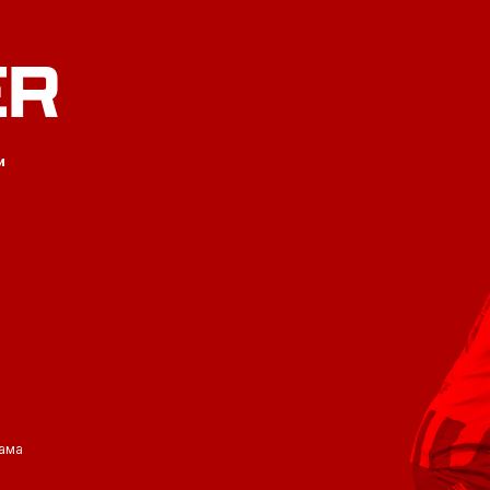
ER
и
ама