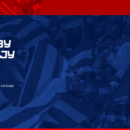
ВУ
ЈУ
 награде