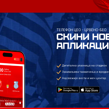
ТЕЛЕФОН ЦЕО - ЦРВЕНО-БЕО
СКИНИ НО
АПЛИКАЦИ
Дигитална улазница на стадион
Занимљива такмичења и вредне
Најсвежије вести и меч центар