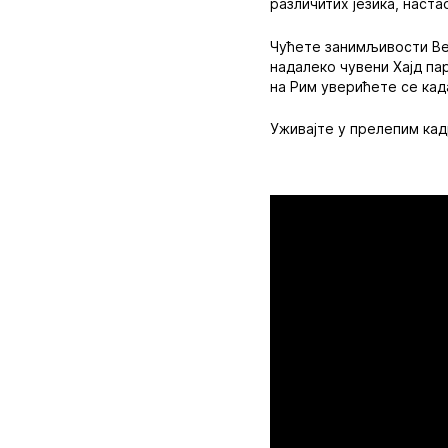
различитих језика, настао
Чућете занимљивости Ве
надалеко чувени Хајд па
на Рим уверићете се кад
Уживајте у прелепим ка