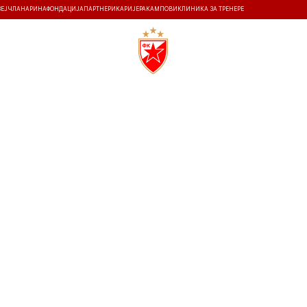
ЗЕЈ
ЧЛАНАРИНА
ФОНДАЦИЈА
ПАРТНЕРИ
КАРИЈЕРА
КАМПОВИ
КЛИНИКА ЗА ТРЕНЕРЕ
ТИ
ИСТОРИЈА
Т