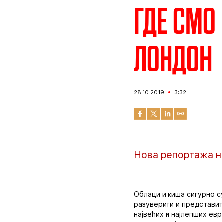
Где смо
Лондон
28.10.2019
3:32
Нова репортажа н
Облаци и киша сигурно с
разуверити и представит
највећих и најлепших ев