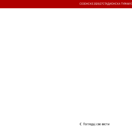
СЕЗОНСКЕ 2026/27
СТАДИОНСКА ТУРА
МУ
ВЕСТИ
ТАКМИЧЕЊА
РЕЗУЛТА
Погледај све вести