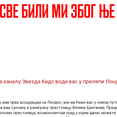
 све били ми због ње
а каналу Звезда Кидс води вас у прелепи Лон
у вам прва асоцијација на Лондон, али ми ћемо вас у новом пу
и вам сунчану и разиграну престоницу Велике Британије. Пред
ропских престоница, космополитски град у којем данас можете