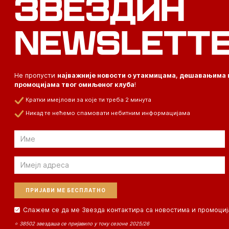
ЗВЕЗДИН
NEWSLETT
Не пропусти
најважније новости о утакмицама, дешавањима 
промоцијама твог омиљеног клуба
!
Кратки имејлови за које ти треба 2 минута
Никад те нећемо спамовати небитним информацијама
Email
Email
Слажем се да ме Звезда контактира са новостима и промоциј
⭐ 38502 звездаша се пријавило у току сезоне 2025/26