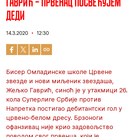
Гаврић – Првенац посвећујем
деди
14.3.2020
12:30
Бисер Омладинске школе Црвене
звезде и нови миљеник звездаша,
Жељко Гаврић, синоћ је у утакмици 26.
кола Суперлиге Србије против
Напретка постигао дебитантски гол у
црвено-белом дресу. Брзоноги
офанзивац није крио задовољство
поводом свог првенца, који је