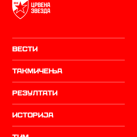
Вести
Такмичења
резултати
историја