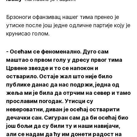
Брзоноги офанзивац нашег тима пренео је
утиске после још једне одличне партије коју је
крунисао голом.
- Осећам се феноменално. Дуго сам
маштао о првом голу у дресу првог тима
Црвене звезде и то се напокон и
остварило. Остаје жал што није било
публике данас да нас подржи, једна од
жеља ми је била да отрчим на север и тамо
прославим погодак. Утисци су
невероватни, диван је осећај остварити
дечачки сан. Сигуран сам да би осећај био
још бољи да су били ту и наши навијачи,
али се надам да ћу им донети радост на