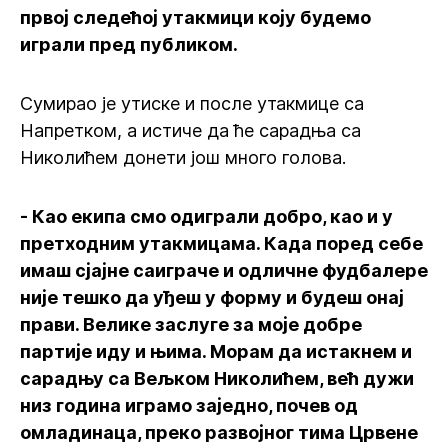
првој следећој утакмици коју будемо
играли пред публиком.
Сумирао је утиске и после утакмице са
Напретком, а истиче да ће сарадња са
Николићем донети још много голова.
- Као екипа смо одиграли добро, као и у
претходним утакмицама. Када поред себе
имаш сјајне саиграче и одличне фудбалере
није тешко да уђеш у форму и будеш онај
прави. Велике заслуге за моје добре
партије иду и њима. Морам да истакнем и
сарадњу са Вељком Николићем, већ дужи
низ година играмо заједно, почев од
омладинаца, преко развојног тима Црвене