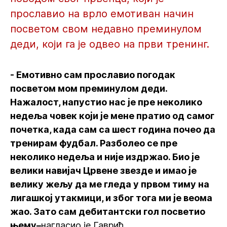
прославио на врло емотиван начин
посветом свом недавно преминулом
деди, који га је одвео на први тренинг.
- Емотивно сам прославио погодак
посветом мом преминулом деди.
Нажалост, напустио нас је пре неколико
недеља човек који је мене пратио од самог
почетка, када сам са шест година почео да
тренирам фудбал. Разболео се пре
неколико недеља и није издржао. Био је
велики навијач Црвене звезде и имао је
велику жељу да ме гледа у првом тиму на
лигашкој утакмици, и због тога ми је веома
жао. Зато сам дебитантски гол посветио
њему–
нагласио је Гаврић.