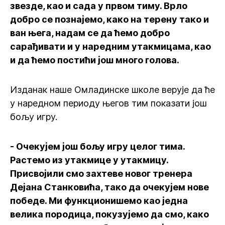
звезде, као и сада у првом тиму. Врло
добро се познајемо, како на терену тако и
ван њега, надам се да ћемо добро
сарађивати и у наредним утакмицама, као
и да ћемо постићи још много голова.
Изданак наше Омладинске школе верује да ће
у наредном периоду његов тим показати још
бољу игру.
- Очекујем још бољу игру целог тима.
Растемо из утакмице у утакмицу.
Присвојили смо захтеве новог тренера
Дејана Станковића, тако да очекујем нове
победе. Ми функционишемо као једна
велика породица, покузујемо да смо, како