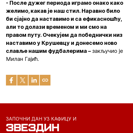
- После дужег периода играмо онако како
желимо, какав је наш стил. Наравно било
би сјајно да наставимо и са ефикасношћу,
али то долази временом и ми смо на
правом путу. Очекујем да победнички низ
наставимо у Крушевцу и донесемо ново
славље нашим фудбалерима –
закључио је
Милан Гајић.
ЗАПОЧНИ ДАН УЗ КАФИЦУ И
ЗВЕЗДИН