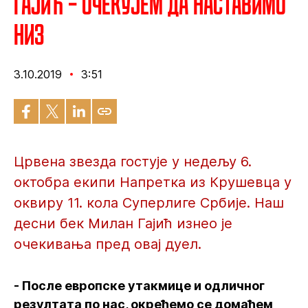
Гајић – Очекујем да наставимо
низ
3.10.2019
3:51
Црвена звезда гостује у недељу 6.
октобра екипи Напретка из Крушевца у
оквиру 11. кола Суперлиге Србије. Наш
десни бек Милан Гајић изнео је
очекивања пред овај дуел.
- После европске утакмице и одличног
резултата по нас, окрећемо се домаћем