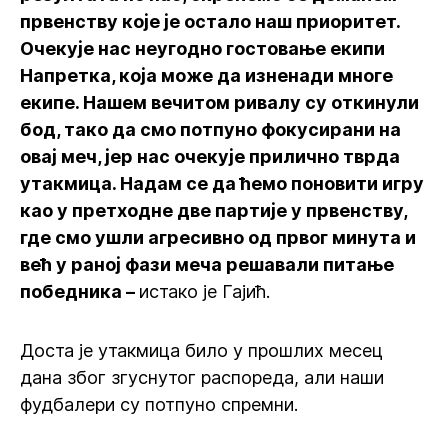
првенству које је остало наш приоритет.
Очекује нас неугодно гостовање екипи
Напретка, која може да изненади многе
екипе. Нашем вечитом ривалу су откинули
бод, тако да смо потпуно фокусирани на
овај меч, јер нас очекује прилично тврда
утакмица. Надам се да ћемо поновити игру
као у претходне две партије у првенству,
где смо ушли агресивно од првог минута и
већ у раној фази меча решавали питање
победника –
истако је Гајић.
Доста је утакмица било у прошлих месец
дана због згуснутог распореда, али наши
фудбалери су потпуно спремни.