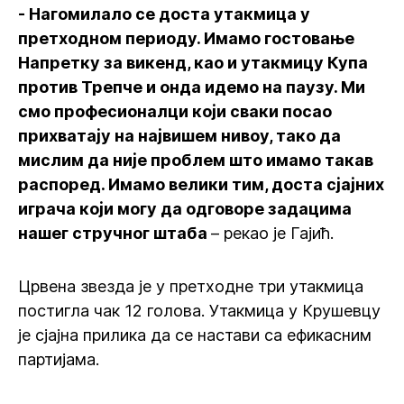
- Нагомилало се доста утакмица у
претходном периоду. Имамо гостовање
Напретку за викенд, као и утакмицу Купа
против Трепче и онда идемо на паузу. Ми
смо професионалци који сваки посао
прихватају на највишем нивоу, тако да
мислим да није проблем што имамо такав
распоред. Имамо велики тим, доста сјајних
играча који могу да одговоре задацима
нашег стручног штаба
– рекао је Гајић.
Црвена звезда је у претходне три утакмица
постигла чак 12 голова. Утакмица у Крушевцу
је сјајна прилика да се настави са ефикасним
партијама.