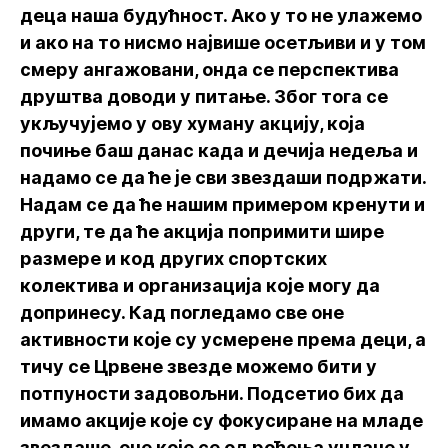
деца наша будућност. Ако у то не улажемо
и ако на то нисмо највише осетљиви и у том
смеру ангажовани, онда се перспектива
друштва доводи у питање. Због тога се
укључујемо у ову хуману акцију, која
почиње баш данас када и дечија недеља и
надамо се да ће је сви звездаши подржати.
Надам се да ће нашим примером кренути и
други, те да ће акција попримити шире
размере и код других спортских
колектива и организација које могу да
допринесу. Кад погледамо све оне
активности које су усмерене према деци, а
тичу се Црвене звезде можемо бити у
потпуности задовољни. Подсетио бих да
имамо акције које су фокусиране на младе
звездаше, оне које се од рођења учлане у