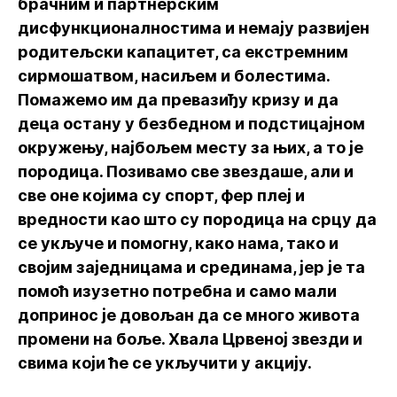
брачним и партнерским
дисфункционалностима и немају развијен
родитељски капацитет, са екстремним
сирмошатвом, насиљем и болестима.
Помажемо им да превазиђу кризу и да
деца остану у безбедном и подстицајном
окружењу, најбољем месту за њих, а то је
породица. Позивамо све звездаше, али и
све оне којима су спорт, фер плеј и
вредности као што су породица на срцу да
се укључе и помогну, како нама, тако и
својим заједницама и срединама, јер је та
помоћ изузетно потребна и само мали
допринос је довољан да се много живота
промени на боље. Хвала Црвеној звезди и
свима који ће се укључити у акцију.