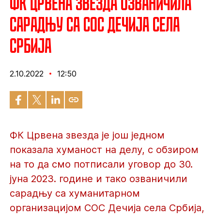
ФК Црвена звезда озваничила
сарадњу са СОС Дечија села
Србија
2.10.2022
12:50
ФК Црвена звезда је још једном
показала хуманост на делу, с обзиром
на то да смо потписали уговор до 30.
јуна 2023. године и тако озваничили
сарадњу са хуманитарном
организацијом СОС Дечија села Србија,