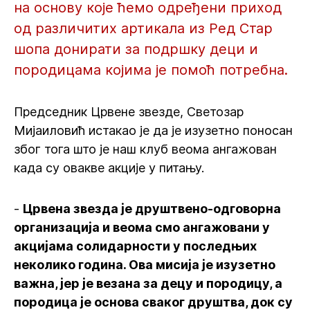
на основу које ћемо одређени приход
од различитих артикала из Ред Стар
шопа донирати за подршку деци и
породицама којима је помоћ потребна.
Председник Црвене звезде, Светозар
Мијаиловић истакао је да је изузетно поносан
због тога што је наш клуб веома ангажован
када су овакве акције у питању.
-
Црвена звезда је друштвено-одговорна
организација и веома смо ангажовани у
акцијама солидарности у последњих
неколико година. Ова мисија је изузетно
важна, јер је везана за децу и породицу, а
породица је основа сваког друштва, док су