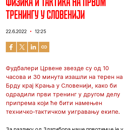
Физика и тактика на првом
тренингу у Словенији
22.6.2022
12:25
Фудбалери Црвене звезде су од 10
часова и 30 минута изашли на терен на
Брду крај Крања у Словенији, како би
одрадили први тренинг у другом делу
припрема који ће бити намењен
техничко-тактичком уигравању екипе.
За разлику од Златибора наше првотимце је у