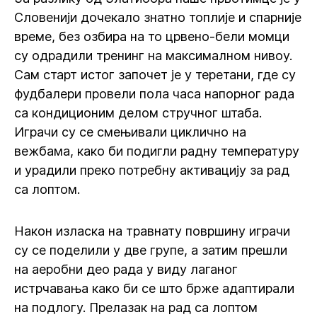
Словенији дочекало знатно топлије и спарније
време, без озбира на то црвено-бели момци
су одрадили тренинг на максималном нивоу.
Сам старт истог започет је у теретани, где су
фудбалери провели пола часа напорног рада
са кондиционим делом стручног штаба.
Играчи су се смењивали циклично на
вежбама, како би подигли радну температуру
и урадили преко потребну активацију за рад
са лоптом.
Након изласка на травнату површину играчи
су се поделили у две групе, а затим прешли
на аеробни део рада у виду лаганог
истрчавања како би се што брже адаптирали
на подлогу. Прелазак на рад са лоптом