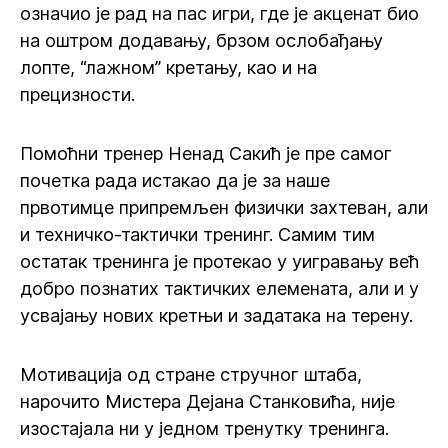
означио је рад на пас игри, где је акценат био
на оштром додавању, брзом ослобађању
лопте, “лажном” кретању, као и на
прецизности.
Помоћни тренер Ненад Сакић је пре самог
почетка рада истакао да је за наше
првотимце припремљен физички захтеван, али
и техничко-тактички тренинг. Самим тим
остатак тренинга је протекао у уигравању већ
добро познатих тактичких елемената, али и у
усвајању нових кретњи и задатака на терену.
Мотивација од стране стручног штаба,
нарочито Мистера Дејана Станковића, није
изостајала ни у једном тренутку тренинга.