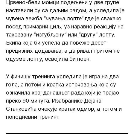
Црвено-бели момци подељени у две групе
наставили су са даљим радом, а уследила је
чувена вежба “чувања лопте” где је свакако
посед примарни циљ, уз наравно реакцију на
такозвану “изгубљену” или “другу” лопту.
Екипа која би успела да повеже десет
прецизних додавања, а да ривал притом не
одузме лопту, освојила би поен.
У финишу тренинга уследила је игра на два
гола, а потом и кратка истрчавања која су
означила крај данашњег рада који је трајао
преко 90 минута. Изабранике Дејана
Станковића очекује кратак одмор, а потом и
поподневни тренинг.