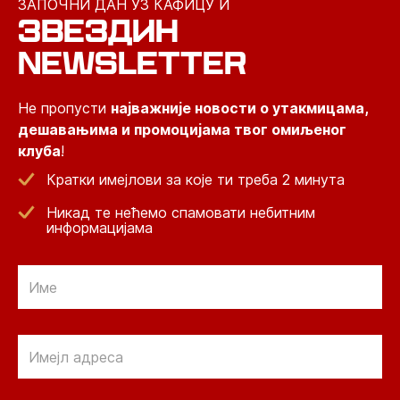
ЗАПОЧНИ ДАН УЗ КАФИЦУ И
ЗВЕЗДИН
NEWSLETTER
Не пропусти
најважније новости о утакмицама,
дешавањима и промоцијама твог омиљеног
клуба
!
Кратки имејлови за које ти треба 2 минута
Никад те нећемо спамовати небитним
информацијама
Email
Email