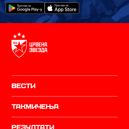
Вести
Такмичења
резултати