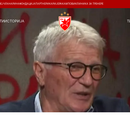
ЗЕЈ
ЧЛАНАРИНА
ФОНДАЦИЈА
ПАРТНЕРИ
КАРИЈЕРА
КАМПОВИ
КЛИНИКА ЗА ТРЕНЕРЕ
ТИ
ИСТОРИЈА
Т