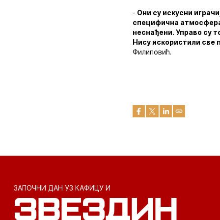
-
Они су искусни играчи
специфична атмосфера,
неснађени. Управо су т
Нису искористили све 
Филиповић.
ЗАПОЧНИ ДАН УЗ КАФИЦУ И
ЗВЕЗДИН