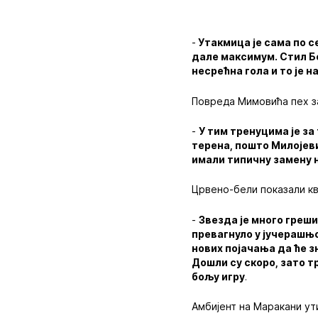
-
Утакмица је сама по с
дале максимум. Стил Б
несрећна гола и то је н
Повреда Мимовића пех з
-
У тим тренуцима је за
терена, пошто Милојеви
имали типичну замену н
Црвено-бели показали к
-
Звезда је много греши
превагнуло у јучерашњо
нових појачања да ће з
Дошли су скоро, зато т
бољу игру
.
Амбијент на Маракани ут