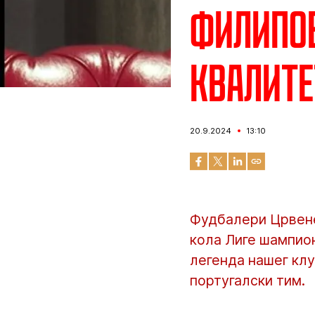
Филипов
квалите
20.9.2024
13:10
Фудбалери Црвене
кола Лиге шампион
легенда нашег клуб
португалски тим.