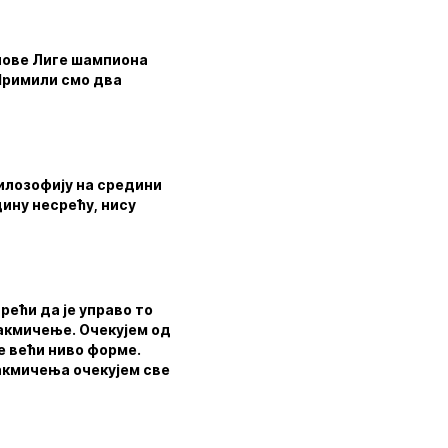
 нове Лиге шампиона
Примили смо два
филозофију на средини
дину несрећу, нису
рећи да је управо то
такмичење. Очекујем од
е већи ниво форме.
такмичења очекујем све