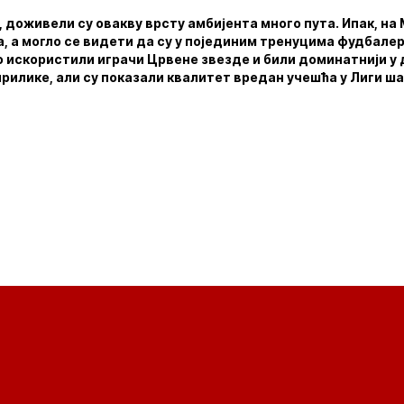
, доживели су овакву врсту амбијента много пута. Ипак, на
 а могло се видети да су у појединим тренуцима фудбале
о искористили играчи Црвене звезде и били доминатнији у
прилике, али су показали квалитет вредан учешћа у Лиги ш