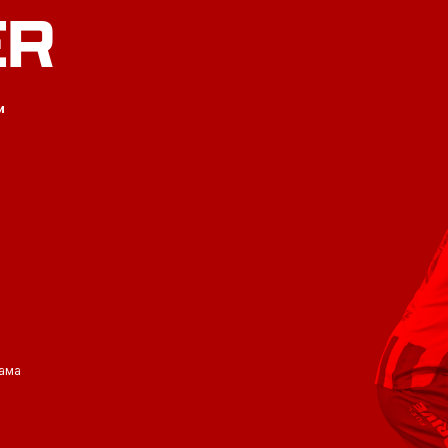
ER
и
ама