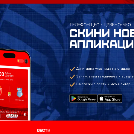
ТЕЛЕФОН ЦЕО - ЦРВЕНО-БЕО
СКИНИ НО
АПЛИКАЦИ
Дигитална улазница на стадион
Занимљива такмичења и вредне
Најсвежије вести и меч центар
Вести