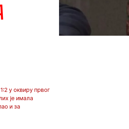
а
:2 у оквиру првог
лих је имала
пао и за