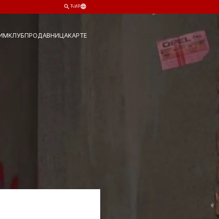
ЋИР
ИМ
КЛУБ
ПРОДАВНИЦА
КАРТЕ