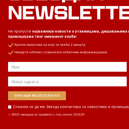
NEWSLETT
Не пропусти
најважније новости о утакмицама, дешавањима 
промоцијама твог омиљеног клуба
!
Кратки имејлови за које ти треба 2 минута
Никад те нећемо спамовати небитним информацијама
Email
Email
Слажем се да ме Звезда контактира са новостима и промоциј
⭐ 38502 звездаша се пријавило у току сезоне 2025/26