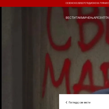
СЕЗОНСКЕ 2026/27
СТАДИОНСКА ТУРА
МУ
ВЕСТИ
ТАКМИЧЕЊА
РЕЗУЛТА
Погледај све вести