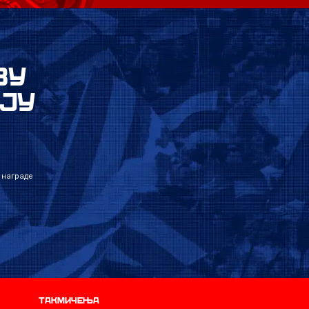
ВУ
ЈУ
 награде
Такмичења