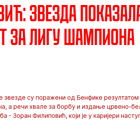
ић: Звезда показал
т за Лигу шампиона
 звезде су поражени од Бенфике резултатом 1
а, а речи хвале за борбу и издање црвено-бе
а - Зоран Филиповић, који је у каријери насту