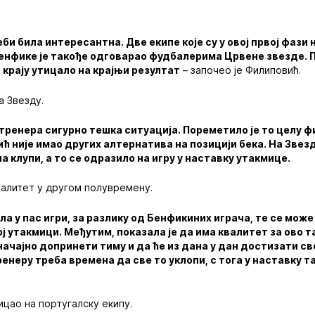
еби била интересантна. Две екипе које су у овој првој фази
енфике је такође одговарао фудбалерима Црвене звезде. 
а крају утицало на крајњи резултат
– започео је Филиповић.
а Звезду.
 тренера сигурно тешка ситуација. Пореметило је то целу 
ћ није имао других алтернатива на позицији бека. На Звез
а клупи, а то се одразило на игру у наставку утакмице.
валитет у другом полувремену.
ла у пас игри, за разлику од Бенфикиних играча, те се може 
ј утакмици. Међутим, показала је да има квалитет за ово 
начајно допринети тиму и да ће из дана у дан достизати св
ренеру треба времена да све то уклопи, с тога у наставку 
ицао на португалску екипу.