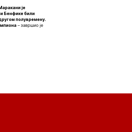
 Маракани је
ри Бенфике били
 другом полувремену.
ампиона
– завршио је