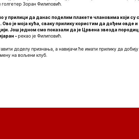
 голгетер Зоран Филиповић.
ио у прилици да данас поделим плакете члановима који су с
. Ово је моја кућа, сваку прилику користим да дођем овде и
цији. Још једном смо показали да је Црвена звезда породиц
ијаран -
рекао је Филиповић.
авити доделу признања, а навијачи ће имати прилику да добију 
мену на вољени клуб.