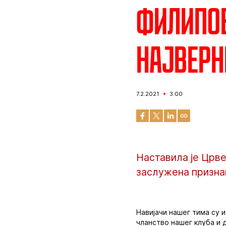
Филипов
највер
7.2.2021
3:00
Наставила је Црве
заслужена признањ
Навијачи нашег тима су 
чланство нашег клуба и д