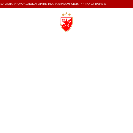
ЗЕЈ
ЧЛАНАРИНА
ФОНДАЦИЈА
ПАРТНЕРИ
КАРИЈЕРА
КАМПОВИ
КЛИНИКА ЗА ТРЕНЕРЕ
ТИ
ИСТОРИЈА
Т