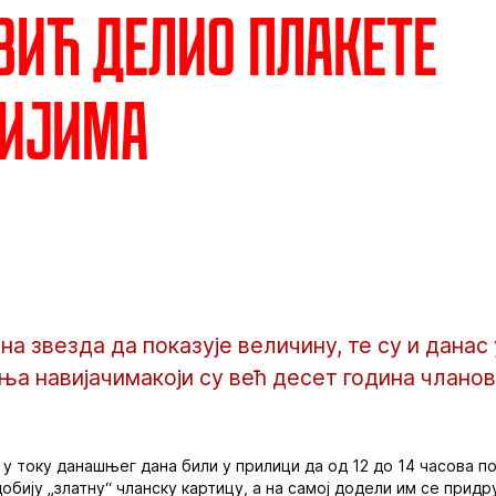
ић делио плакете
нијима
на звезда да показује величину, те су и данас
а навијачимакоји су већ десет година чланов
и у току данашњег дана били у прилици да од 12 до 14 часова п
обију „златну“ чланску картицу, а на самој додели им се прид