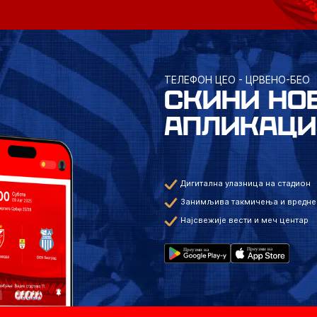
ТЕЛЕФОН ЦЕО - ЦРВЕНО-БЕО
СКИНИ НО
АПЛИКАЦИ
Дигитална улазница на стадион
Занимљива такмичења и вредне
Најсвежије вести и меч центар