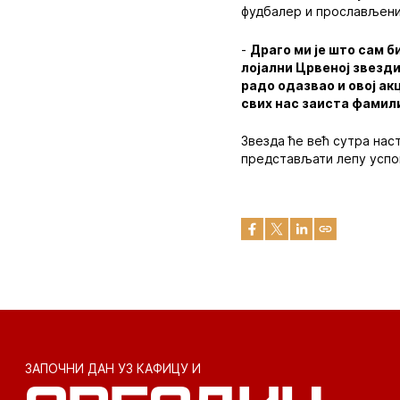
фудбалер и прослављени
-
Драго ми је што сам б
лојални Црвеној звезди
радо одазвао и овој ак
свих нас заиста фамил
Звезда ће већ сутра наст
представљати лепу успо
ЗАПОЧНИ ДАН УЗ КАФИЦУ И