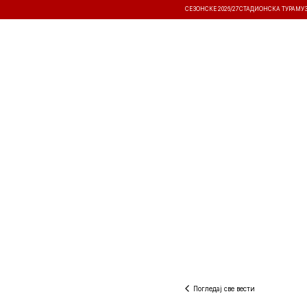
СЕЗОНСКЕ 2026/27
СТАДИОНСКА ТУРА
МУ
ВЕСТИ
ТАКМИЧЕЊА
РЕЗУЛТА
Погледај све вести