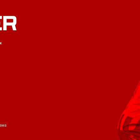
ER
и
ама