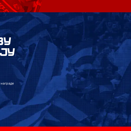
ВУ
ЈУ
 награде