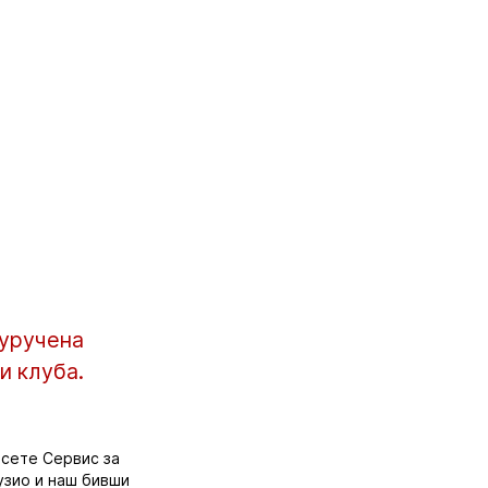
 уручена
и клуба.
осете Сервис за
рузио и наш бивши