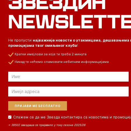
ЗВЕЗДИН
NEWSLETT
Не пропусти
најважније новости о утакмицама, дешавањима 
промоцијама твог омиљеног клуба
!
Кратки имејлови за које ти треба 2 минута
Никад те нећемо спамовати небитним информацијама
Email
Email
Слажем се да ме Звезда контактира са новостима и промоциј
⭐ 38502 звездаша се пријавило у току сезоне 2025/26