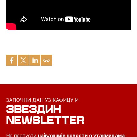
ЗАПОЧНИ ДАН УЗ КАФИЦУ И
ЗВЕЗДИН
NEWSLETTER
Не пропусти
најважније новости о утакмицама,