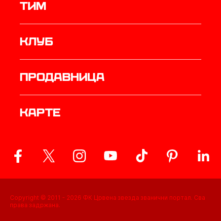
ТИМ
Клуб
продавница
Карте
Copyright © 2011 -
2026
ФК Црвена звезда званични портал. Сва
права задржана.