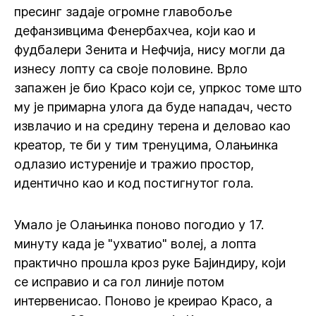
пресинг задаје огромне главобоље
дефанзивцима Фенербахчеа, који као и
фудбалери Зенита и Нефчија, нису могли да
изнесу лопту са своје половине. Врло
запажен је био Красо који се, упркос томе што
му је примарна улога да буде нападач, често
извлачио и на средину терена и деловао као
креатор, те би у тим тренуцима, Олањинка
одлазио истуреније и тражио простор,
идентично као и код постигнутог гола.
Умало је Олањинка поново погодио у 17.
минуту када је "ухватио" волеј, а лопта
практично прошла кроз руке Бајиндиру, који
се исправио и са гол линије потом
интервенисао. Поново је креирао Красо, а