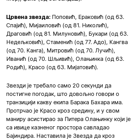
Црвена звезда:
Поповић, Ераковић (од 63.
Спајић), Мијаиловић (од 81. Николић),
Драговић (од 81. Милуновић), Букари (од 63.
Недељковић), Стаменић (од 77. Адо), Кангва
(од 70. Канга), Митровић (од 70. Лучић),
Иванић (од 70. Шљивић), Олањинка (од 63.
Родић), Красо (од 63. Мијатовић).
Звезди је требало само 20 секунди да
постигне погодак, што довољно говори о
транзицији какву екипа Барака Бахара има.
Протрчао је Красо кроз средину, и у свом
маниру асистирао за Питера Олањинку који је
са ивице казненог простора савладао
Бајиндира. Наставила је Звезда да кроз