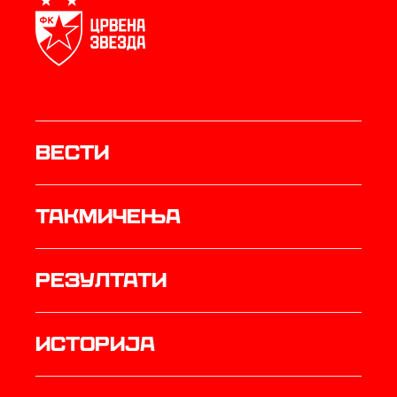
Вести
Такмичења
резултати
историја