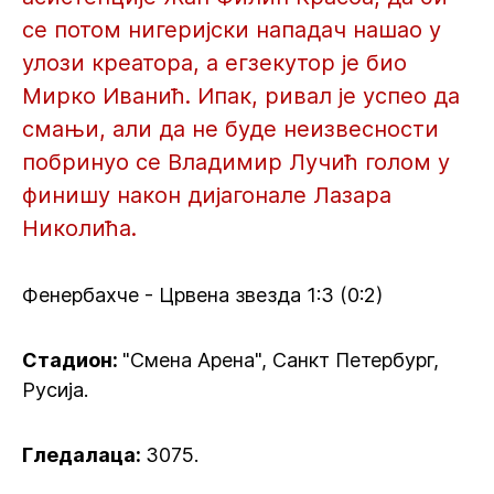
се потом нигеријски нападач нашао у
улози креатора, а егзекутор је био
Мирко Иванић. Ипак, ривал је успео да
смањи, али да не буде неизвесности
побринуо се Владимир Лучић голом у
финишу након дијагонале Лазара
Николића.
Фенербахче - Црвена звезда 1:3 (0:2)
Стадион:
"Смена Арена", Санкт Петербург,
Русија.
Гледалаца:
3075.