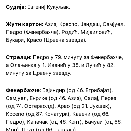
Судија:
Евгениј Кукуљак.
Жути картон:
Азиз, Креспо, Јандаш, Самјуел,
Педро (Фенербахче), Родић, Мијаиловић,
Букари, Красо (Црвена звезда).
Стрелци:
Педро у 79. минуту за Фенербахче,
а Олањинка у 1, Иванић у 38. и Лучић у 82.
минуту за Црвену звезду.
Фенербахче:
Бајиндир (од 46. Егрибајат),
Самјуел, Енрике (од 46. Азиз), Салај, Перез
(од 74. Остерволд), Арао (од 21. Јукшек),
Крсепо (од 87. Кочатурк), Кавечи (од 66.
Педро), Капачак (од 46. Кент), Бачуаи (од 66.
Мор), Џеко (од 66. Јандаш).