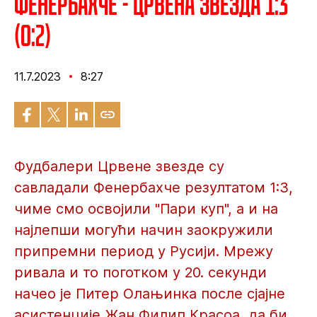
Фенербахче - Црвена звезда 1:3
(0:2)
11.7.2023
8:27
Фудбалери Црвене звезде су
савладали Фенербахче резултатом 1:3,
чиме смо освојили "Пари куп", а и на
најлепши могући начин заокружили
припремни период у Русији. Мрежу
ривала и то поготком у 20. секунди
начео је Питер Олањинка после сјајне
асистенције Жан Филип Красоа, да би