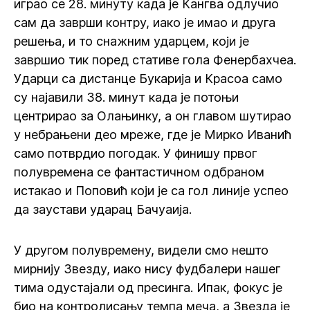
играо се 28. минуту када је Кангва одлучио
сам да заврши контру, иако је имао и друга
решења, и то снажним ударцем, који је
завршио тик поред стативе гола Фенербахчеа.
Ударци са дистанце Букарија и Красоа само
су најавили 38. минут када је потоњи
центрирао за Олањинку, а он главом шутирао
у небрањени део мреже, где је Мирко Иванић
само потврдио погодак. У финишу првог
полувремена се фантастичном одбраном
истакао и Поповић који је са гол линије успео
да заустави ударац Бачуаија.
У другом полувремену, видели смо нешто
мирнију Звезду, иако нису фудбалери нашег
тима одустајали од пресинга. Ипак, фокус је
био на контролисању темпа меча, а Звезда је