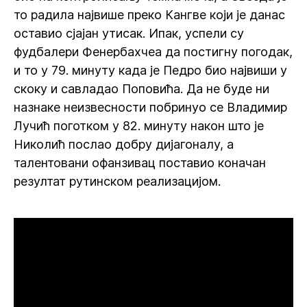
то радила највише преко Кангве који је данас
оставио сјајан утисак. Ипак, успели су
фудбалери Фенербахчеа да постигну погодак,
и то у 79. минуту када је Педро био највиши у
скоку и савладао Поповића. Да не буде ни
назнаке неизвесности побринуо се Владимир
Лучић поготком у 82. минуту након што је
Николић послао добру дијагоналу, а
талентовани офанзивац поставио коначан
резултат рутинском реализацијом.