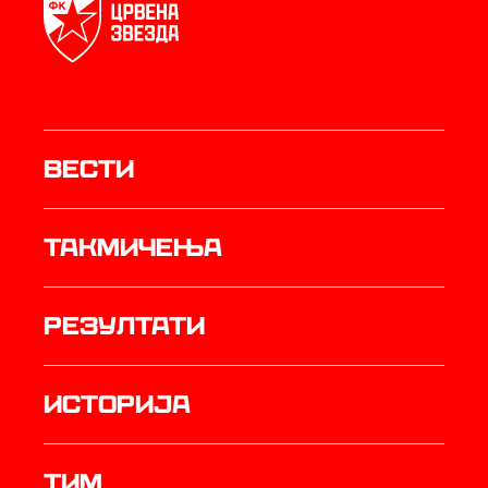
Вести
Такмичења
резултати
историја
ТИМ