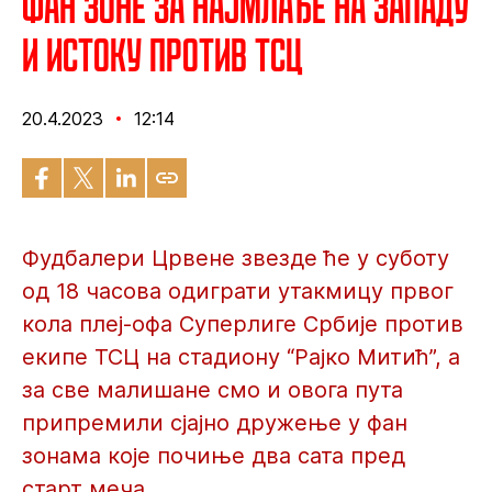
Фан зоне за најмлађе на западу
и истоку против ТСЦ
20.4.2023
12:14
Фудбалери Црвене звезде ће у суботу
од 18 часова одиграти утакмицу првог
кола плеј-офа Суперлиге Србије против
екипе ТСЦ на стадиону “Рајко Митић”, а
за све малишане смо и овога пута
припремили сјајно дружење у фан
зонама које почиње два сата пред
старт меча.