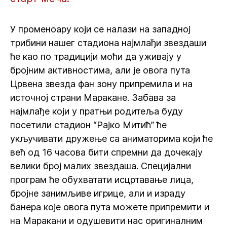
У променоару који се налази на западној
трибини нашег стадиона најмлађи звездаши
ће као по традицији моћи да уживају у
бројним активностима, али је овога пута
Црвена звезда фан зону припремила и на
источној страни Маракане. Забава за
најмлађе који у пратњи родитеља буду
посетили стадион “Рајко Митић” ће
укључивати дружење са аниматорима који ће
већ од 16 часова бити спремни да дочекају
велики број малих звездаша. Специјални
програм ће обухватати исцртавање лица,
бројне занимљиве игрице, али и израду
банера које овога пута можете припремити и
на Маракани и одушевити нас оригиналним