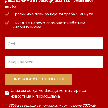
дешавањима и промоцијама твог омиљеног
клуба
!
Кратки имејлови за које ти треба 2 минута
Никад те нећемо спамовати небитним
информацијама
Email
Email
Слажем се да ме Звезда контактира са
новостима и промоцијама
⭐ 38502 звездаша се пријавило у току сезоне 2025/26