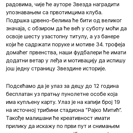
радовима, чије ће ауторе Звезда наградити
упознавањем са првотимцима клуба.
Подршка црвено-белима ће бити од великог
значаја, с обзиром да ће већ у суботу моћи да
освоје шесту узастопну титулу, а уз банере
који ће садржати поруке и мотиве 34. трофеја
домаћег првенства, наши фудбалери ће имати
додатни ветар у леђа и мотивацију да испишу
још једну страницу Звездине историје.
Подсећамо да је улаз за децу до 12 година
бесплатан уз пратњу пунолетне особе која
има купљену карту. Улаз је на капији број 19
на источној трибини стадиона “Рајко Митић”.
Такође малишани ће креативност имати
прилику да искажу по први пут и снимањем