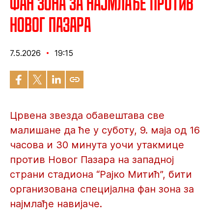
Фан зона за најмлађе против
Новог Пазара
7.5.2026
19:15
Црвена звезда обавештава све
малишане да ће у суботу, 9. маја од 16
часова и 30 минута уочи утакмице
против Новог Пазара на западној
страни стадиона “Рајко Митић”, бити
организована специјална фан зона за
најмлађе навијаче.