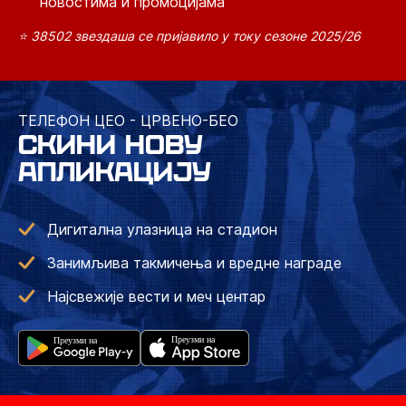
новостима и промоцијама
⭐ 38502 звездаша се пријавило у току сезоне 2025/26
ТЕЛЕФОН ЦЕО - ЦРВЕНО-БЕО
СКИНИ НОВУ
АПЛИКАЦИЈУ
Дигитална улазница на стадион
Занимљива такмичења и вредне награде
Најсвежије вести и меч центар