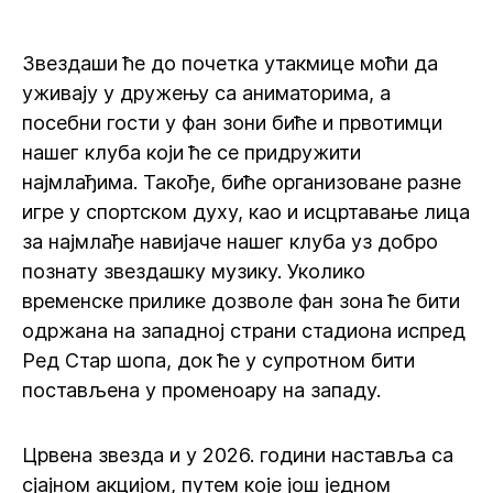
Звездаши ће до почетка утакмице моћи да
уживају у дружењу са аниматорима, а
посебни гости у фан зони биће и првотимци
нашег клуба који ће се придружити
најмлађима. Такође, биће организоване разне
игре у спортском духу, као и исцртавање лица
за најмлађе навијаче нашег клуба уз добро
познату звездашку музику. Уколико
временске прилике дозволе фан зона ће бити
одржана на западној страни стадиона испред
Ред Стар шопа, док ће у супротном бити
постављена у променоару на западу.
Црвена звезда и у 2026. години наставља са
сјајном акцијом, путем које још једном