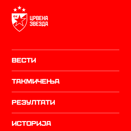
Вести
Такмичења
резултати
историја