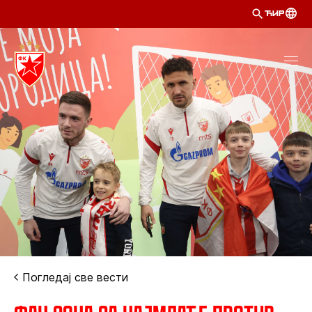
ЋИР
Погледај све вести