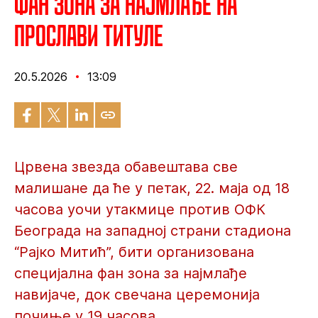
Фан зона за најмлађе на
прослави титуле
20.5.2026
13:09
Црвена звезда обавештава све
малишане да ће у петак, 22. маја од 18
часова уочи утакмице против ОФК
Београда на западној страни стадиона
“Рајко Митић”, бити организована
специјална фан зона за најмлађе
навијаче, док свечана церемонија
почиње у 19 часова.