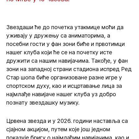
Звездаши ће до почетка утакмице моћи да
уживају у дружењу са аниматорима, а
посебни гости у фан зони биће и првотимци
нашег клуба који ће се на почетку исте
дружити са нашим навијачима. Такође, у фан
зони на западној страни стадиона испред Ред
Стар шопа биће организоване разне игре у
спортском духу, као и исцртавање лица за
најмлађе навијаче нашег клуба уз добро
познату звездашку музику.
Црвена звезда и у 2026. години наставља са
сјајном акцијом, путем које још једном
показује бригу о најмлађим навијачима, као и