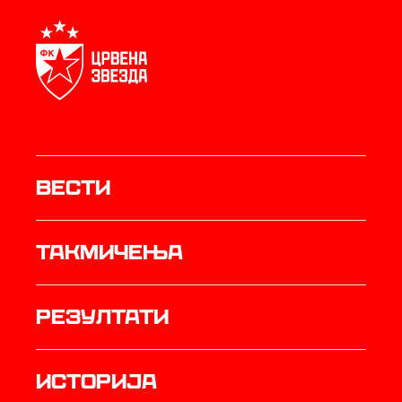
Вести
Такмичења
резултати
историја