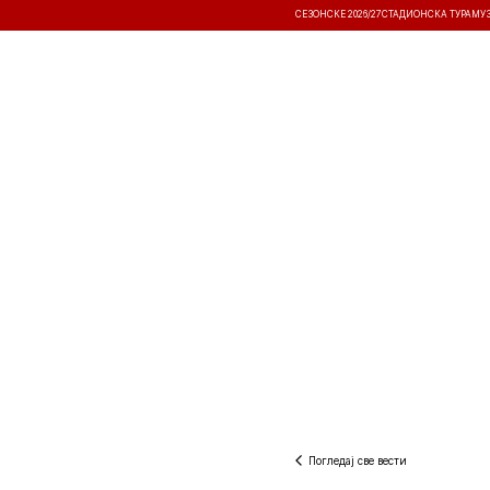
СЕЗОНСКЕ 2026/27
СТАДИОНСКА ТУРА
МУ
ВЕСТИ
ТАКМИЧЕЊА
РЕЗУЛТА
Погледај све вести