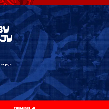
ВУ
ЈУ
 награде
Такмичења