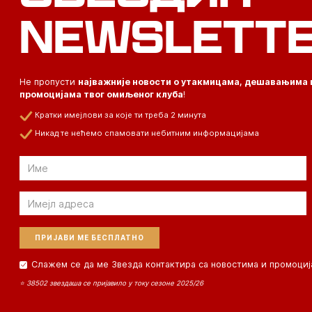
NEWSLETT
Не пропусти
најважније новости о утакмицама, дешавањима 
промоцијама твог омиљеног клуба
!
Кратки имејлови за које ти треба 2 минута
Никад те нећемо спамовати небитним информацијама
Email
Email
Слажем се да ме Звезда контактира са новостима и промоциј
⭐ 38502 звездаша се пријавило у току сезоне 2025/26