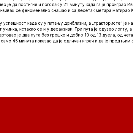
ео је да постигне и погодак у 21. минуту када га је проиграо Ив
фанзивац се феноменално снашао и са десетак метара матирао 
у успешност када су у питању дриблизни, а „трактористе“ је н
учинка, истакао се и у дефанзиви. Три пута је одузео лопту, а
ртовао је два пута без грешке и добио 10 од 13 дуела, од чега 
 само 45 минута показао да је одличан играч и да је пред њим