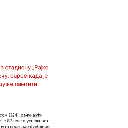
а стадиону „Рајко
чу, барем када је
ајдуже памтити
сом (324), рачунајући
о је 87 посто успешност
т пута проиграо фудблере