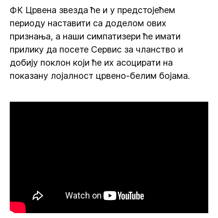
ФК Црвена звезда ће и у предстојећем
периоду наставити са доделом ових
признања, а наши симпатизери ће имати
прилику да посете Сервис за чланство и
добију поклон који ће их асоцирати на
показану лојалност црвено-белим бојама.