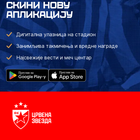
СКИНИ НОВУ
АПЛИКАЦИЈУ
Дигитална улазница на стадион
Занимљива такмичења и вредне награде
Најсвежије вести и меч центар