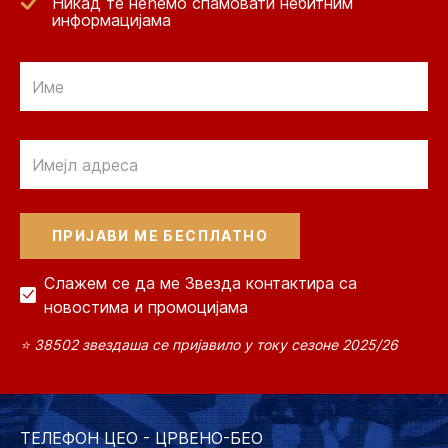
Никад те нећемо спамовати небитним
информацијама
Email
Email
Слажем се да ме Звезда контактира са
новостима и промоцијама
⭐ 38502 звездаша се пријавило у току сезоне 2025/26
ТЕЛЕФОН ЦЕО - ЦРВЕНО-БЕО