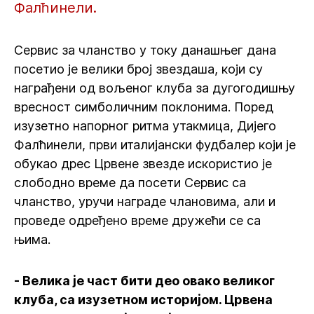
Фалћинели.
Сервис за чланство у току данашњег дана
посетио је велики број звездаша, који су
награђени од вољеног клуба за дугогодишњу
вресност симболичним поклонима. Поред
изузетно напорног ритма утакмица, Дијего
Фалћинели, први италијански фудбалер који је
обукао дрес Црвене звезде искористио је
слободно време да посети Сервис са
чланство, уручи награде члановима, али и
проведе одређено време дружећи се са
њима.
- Велика је част бити део овако великог
клуба, са изузетном историјом. Црвена