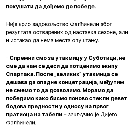
покушати да дођемо до победе.
Није крио задовољство Фалћинели због
резултата остварених од наставка сезоне, али
и истакао да нема места опуштању.
- Спремни смо за утакмицу у Суботици, не
сме да нам се деси да потценимо екипу
Спартака. После „великих“ утакмица се
дешава да опадне концетрација, међутим
не смемо то да дозволимо. Морамо да
победимо како бисмо поново стекли девет
бодова предности у односу на првог
пратиоца на табели
– закључио је Дијего
Фалћинели.