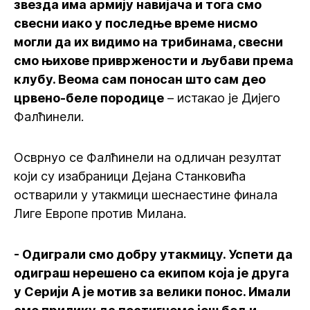
звезда има армију навијача и тога смо
свесни иако у последње време нисмо
могли да их видимо на трибинама, свесни
смо њихове привржености и љубави према
клубу. Веома сам поносан што сам део
црвено-беле породице
– истакао је Дијего
Фалћинели.
Осврнуо се Фалћинели на одличан резултат
који су изабраници Дејана Станковића
остварили у утакмици шеснаестине финала
Лиге Европе против Милана.
- Одиграли смо добру утакмицу. Успети да
одиграш нерешено са екипом која је друга
у Серији А је мотив за велики понос. Имали