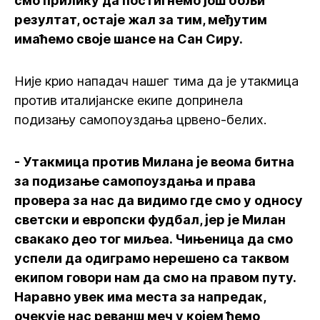
смо прилику да постигнемо још бољи
резултат, остаје жал за тим, међутим
имаћемо своје шансе на Сан Сиру.
Није крио нападач нашег тима да је утакмица
против италијанске екипе допринела
подизању самопоуздања црвено-белих.
- Утакмица против Милана је веома битна
за подизање самопоуздања и права
провера за нас да видимо где смо у односу
светски и европски фудбал, јер је Милан
свакако део тог миљеа. Чињеница да смо
успели да одиграмо нерешено са таквом
екипом говори нам да смо на правом путу.
Наравно увек има места за напредак,
очекује нас реванш меч у којем ћемо