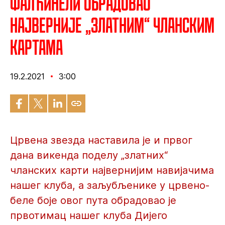
Фалћинели обрадовао
најверније „златним“ чланским
картама
19.2.2021
3:00
Црвена звезда наставила је и првог
дана викенда поделу „златних“
чланских карти највернијим навијачима
нашег клуба, а заљубљенике у црвено-
беле боје овог пута обрадовао је
првотимац нашег клуба Дијего