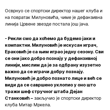
Осврнуо се спортски директор нашег клуба и
на повратак Милуновића, чиме је дефанзивна
линија Црвене звезде постала још јача.
- Рекли смо да хоћемо да будемо јаки и
компактни. Милуновић је искусан играч,
Ераковић је са њим играо једну сезону. Сви
се они јако добро познају у дефанзивној
линији, мислим да је за одбрану изузетно
важно да се играчи добру познају.
Милуновић је добро познато лице и већ се
види да се савршено уклопио у оно што
тражи шеф стручног штаба Дејан
Станковић –
закључио је спортски директор
клуба Митар Мркела.