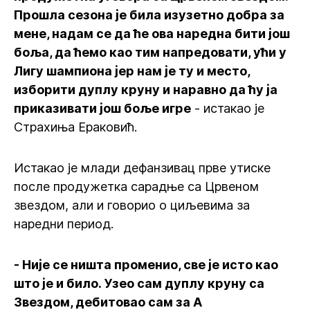
Прошла сезона је била изузетно добра за
мене, надам се да ће ова наредна бити још
боља, да ћемо као тим напредовати, ући у
Лигу шампиона јер нам је ту и место,
изборити дуплу круну и наравно да ћу ја
приказивати још боље игре
- истакао је
Страхиња Ераковић.
Истакао је млади дефанзивац прве утиске
после продужетка сарадње са Црвеном
звездом, али и говорио о циљевима за
наредни период.
- Није се ништа променио, све је исто као
што је и било. Узео сам дуплу круну са
Звездом, дебитовао сам за А