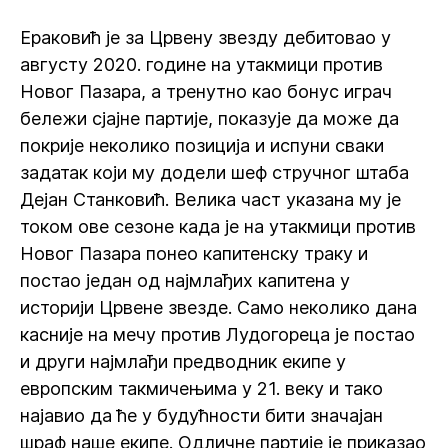
Ераковић је за Црвену звезду дебитовао у
августу 2020. године на утакмици против
Новог Пазара, а тренутно као бонус играч
бележи сјајне партије, показује да може да
покрије неколико позиција и испуни сваки
задатак који му додели шеф стручног штаба
Дејан Станковић. Велика част указана му је
током ове сезоне када је на утакмици против
Новог Пазара понео капитенску траку и
постао један од најмлађих капитена у
историји Црвене звезде. Само неколико дана
касније на мечу против Лудогореца је постао
и други најмлађи предводник екипе у
европским такмичењима у 21. веку и тако
најавио да ће у будућности бити значајан
шраф наше екипе. Одличне партије је приказао