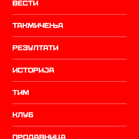
Вести
Такмичења
резултати
историја
ТИМ
Клуб
продавница