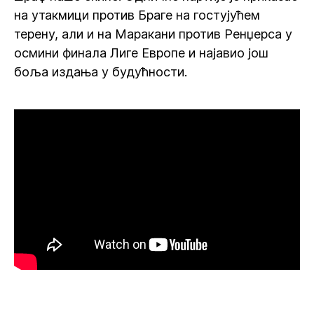
на утакмици против Браге на гостујућем
терену, али и на Маракани против Ренџерса у
осмини финала Лиге Европе и најавио још
боља издања у будућности.