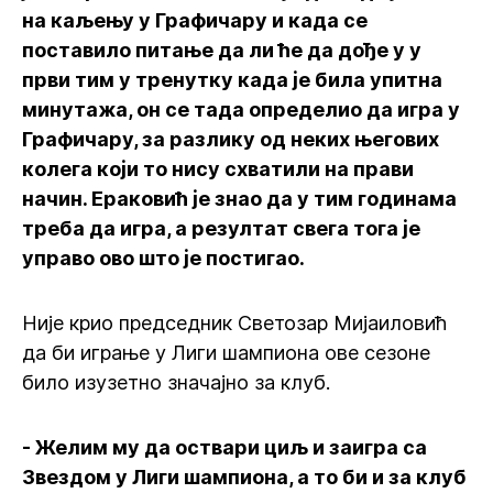
на каљењу у Графичару и када се
поставило питање да ли ће да дође у у
први тим у тренутку када је била упитна
минутажа, он се тада определио да игра у
Графичару, за разлику од неких његових
колега који то нису схватили на прави
начин. Ераковић је знао да у тим годинама
треба да игра, а резултат свега тога је
управо ово што је постигао.
Није крио председник Светозар Мијаиловић
да би играње у Лиги шампиона ове сезоне
било изузетно значајно за клуб.
- Желим му да оствари циљ и заигра са
Звездом у Лиги шампиона, а то би и за клуб