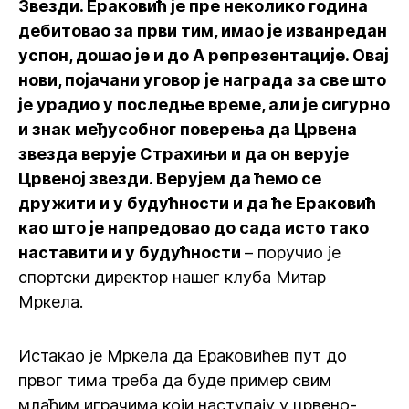
Звезди. Ераковић је пре неколико година
дебитовао за први тим, имао је изванредан
успон, дошао је и до А репрезентације. Овај
нови, појачани уговор је награда за све што
је урадио у последње време, али је сигурно
и знак међусобног поверења да Црвена
звезда верује Страхињи и да он верује
Црвеној звезди. Верујем да ћемо се
дружити и у будућности и да ће Ераковић
као што је напредовао до сада исто тако
наставити и у будућности
– поручио је
спортски директор нашег клуба Митар
Мркела.
Истакао је Мркела да Ераковићев пут до
првог тима треба да буде пример свим
млађим играчима који наступају у црвено-