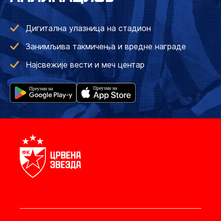
Дигитална улазница на стадион
Занимљива такмичења и вредне награде
Најсвежије вести и меч центар