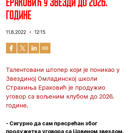
Ераковић у Звезди до 2026.
године
11.8.2022
12:15
Талентовани штопер који је поникао у
Звездиној Омладинској школи
Страхиња Ераковић је продужио
уговор са вољеним клубом до 2026.
године.
- Сигурно да сам пресрећан због
продужетка уговора са Црвеном звездом.