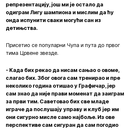
репрезентацију, још ми је остало да
одиграм Лигу шампиона и мислим да ћу
онда испунити сваки могући сан из
детињства.
Присетио се популарни Чупа и пута до првог
тима Црвене звезде.
- Када бих рекао да нисам сањао о овоме,
слагао бих. Због овога сам тренирао и пре
неколико година отишао у Графичар, јер
сам знао да није прави моменат да заиграм
за први тим. Саветовао бих све младе
играче да послушају управу и клуб јер им
они сигурно мисле само најбоље. Из ове
перспективе сам сигуран да сам погодио