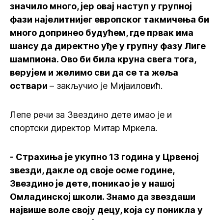
значило много, јер овај наступ у групној
фази најелитнијег европског такмичења би
много допринео будућем, где првак има
шансу да директно уђе у групну фазу Лиге
шампиона. Ово би била круна свега тога,
верујем и желимо сви да се та жеља
оствари
– закључио је Мијаиловић.
Лепе речи за Звездино дете имао је и
спортски директор Митар Мркела.
- Страхиња је укупно 13 година у Црвеној
звезди, дакле од своје осме године,
Звездино је дете, поникао је у нашој
Омладинској школи. Знамо да звездаши
највише воле своју децу, која су поникла у