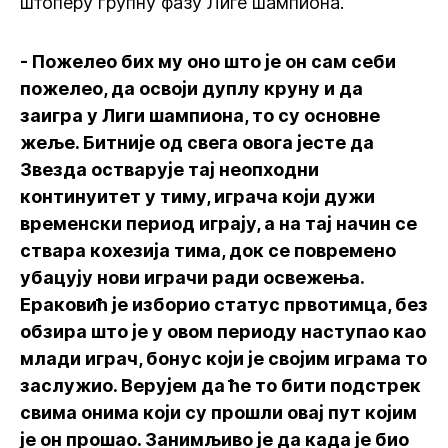
штоперу групну фазу Лиге шампиона.
- Пожелео бих му оно што је он сам себи
пожелео, да освоји дуплу круну и да
заигра у Лиги шампиона, то су основне
жеље. Битније од свега овога јесте да
Звезда остварује тај неопходни
континуитет у тиму, играча који дужи
временски период играју, а на тај начин се
ствара кохезија тима, док се повремено
убацују нови играчи ради освежења.
Ераковић је изборио статус првотимца, без
обзира што је у овом периоду наступао као
млади играч, бонус који је својим играма то
заслужио. Верујем да ће то бити подстрек
свима онима који су прошли овај пут којим
је он прошао. Занимљиво је да када је био