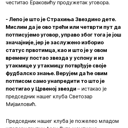
честитао Ераковићу продужетак уговора.
- Лепо је што је Страхиња Звездино дете.
Мислим да је ово трећи или четврти пут да
потписујемо уговор, управо због тога је још
значајније, јер је заслужено изборио
статус првотимца, као и што је у овом
времену постао звезда у успону и из
утакмице у утакмицу потврђује своје
фудбалско знање. Верујем да ће овим
потписом само унапредити то што је
постигао у Црвеној звезди
– истакао је
председник нашег клуба Светозар
Мијаиловић.
Председник нашег клуба је пожелео младом