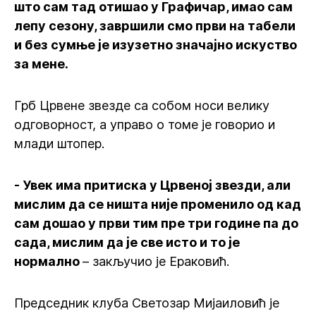
што сам тад отишао у Графичар, имао сам
лепу сезону, завршили смо први на табели
и без сумње је изузетно значајно искуство
за мене.
Грб Црвене звезде са собом носи велику
одговорност, а управо о томе је говорио и
млади штопер.
- Увек има притиска у Црвеној звезди, али
мислим да се ништа није променило од кад
сам дошао у први тим пре три године па до
сада, мислим да је све исто и то је
нормално
– закључио је Ераковић.
Председник клуба Светозар Мијаиловић је