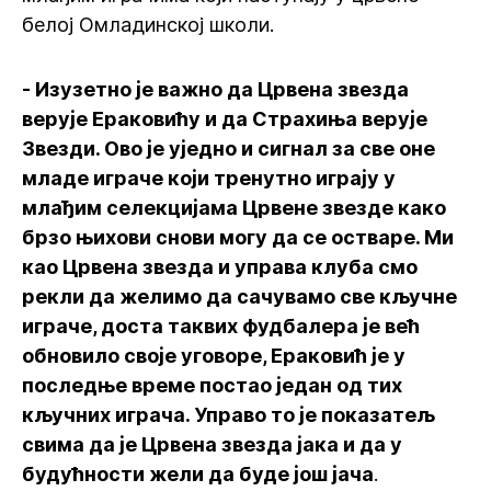
белој Омладинској школи.
- Изузетно је важно да Црвена звезда
верује Ераковићу и да Страхиња верује
Звезди. Ово је уједно и сигнал за све оне
младе играче који тренутно играју у
млађим селекцијама Црвене звезде како
брзо њихови снови могу да се остваре. Ми
као Црвена звезда и управа клуба смо
рекли да желимо да сачувамо све кључне
играче, доста таквих фудбалера је већ
обновило своје уговоре, Ераковић је у
последње време постао један од тих
кључних играча. Управо то је показатељ
свима да је Црвена звезда јака и да у
будућности жели да буде још јача
.