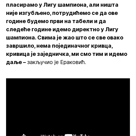
пласирамо у Лигу шампиона, али ништа
није изгубљено, потрудићемо се да ове
године будемо први на табели и да
следеће године идемо директно у Лигу
шампиона. Свима је жао што се све овако
завршило, нема појединачног кривца,
кривица је заједничка, ми смо тим и идемо
даље –
закључио је Ераковић.