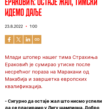
Ераковић: Остаје жал, тимски
идемо даље
23.8.2022
1:00
Млади штопер нашег тима Страхиња
Ераковић је сумирао утиске после
несрећног пораза на Маракани од
Макабија и завршетка европских
квалификација.
- Сигурно да остаје жал што нисмо успели
да се пласирамо у Лигу шампиона. Добро