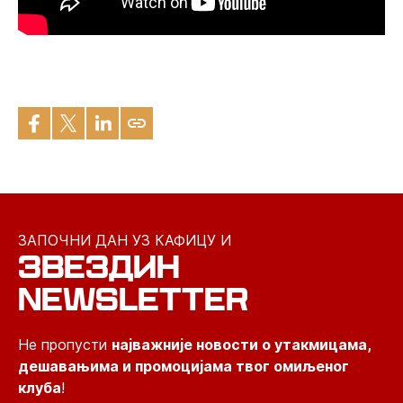
ЗАПОЧНИ ДАН УЗ КАФИЦУ И
ЗВЕЗДИН
NEWSLETTER
Не пропусти
најважније новости о утакмицама,
дешавањима и промоцијама твог омиљеног
клуба
!