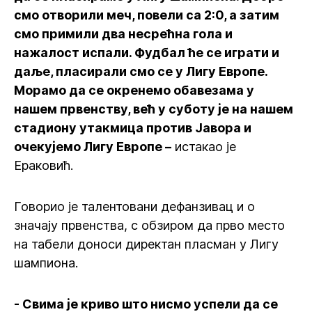
смо отворили меч, повели са 2:0, а затим
смо примили два несрећна гола и
нажалост испали. Фудбал ће се играти и
даље, пласирали смо се у Лигу Европе.
Морамо да се окренемо обавезама у
нашем првенству, већ у суботу је на нашем
стадиону утакмица против Јавора и
очекујемо Лигу Европе –
истакао је
Ераковић.
Говорио је талентовани дефанзивац и о
значају првенства, с обзиром да прво место
на табели доноси директан пласман у Лигу
шампиона.
- Свима је криво што нисмо успели да се