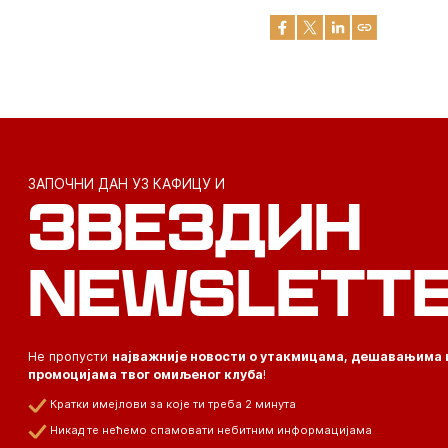
ЗАПОЧНИ ДАН УЗ КАФИЦУ И
ЗВЕЗДИН
NEWSLETT
Не пропусти
најважније новости о утакмицама, дешавањима 
промоцијама твог омиљеног клуба
!
Кратки имејлови за које ти треба 2 минута
Никад те нећемо спамовати небитним информацијама