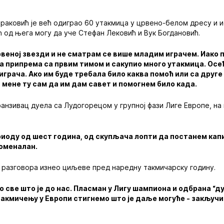
Ераковић је већ одиграо 60 утакмица у црвено-белом дресу и ис
ћ од њега могу да уче Стефан Лековић и Вук Богдановић.
рвеној звезди и не сматрам се више младим играчем. Иако 
а припрема са првим тимом и сакупио много утакмица. Осе
играча. Ако им буде требала било каква помоћ или са друге
 мене ту сам да им дам савет и помогнем било када.
анзивац дуела са Лудогорецом у групној фази Лиге Европе, на 
периоду од шест година, од скупљача лопти да постанем кап
номеналан.
у разговора изнео циљеве пред наредну такмичарску годину.
 све што је до нас. Пласман у Лигу шампиона и одбрана “дуп
такмичењу у Европи стигнемо што је даље могуће - закључио