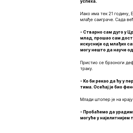
успеха.
Иако има тек 21 годину, 
млађе саиграче. Сада ве
- Стварно сам дуго у Ц
млад, прошао сам дост
искусније од млађих са
могу нешто да науче од
Пристио се брзоноги деф
траку.
- Ко би рекао да ћу у 
тима. Осећај је био фе
Млади штопер је на крај
- Пробаћемо да урадимо
могуће у најелитнијем 