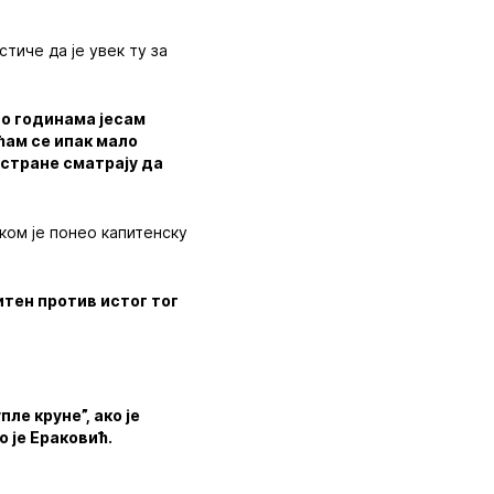
тиче да је увек ту за
по годинама јесам
ћам се ипак мало
 стране сматрају да
ком је понео капитенску
итен против истог тог
ле круне”, ако је
 је Ераковић.