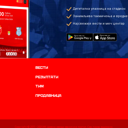
Дигитална улазница на стадион
Занимљива такмичења и вредне
Најсвежије вести и меч центар
Вести
резултати
ТИМ
продавница
Copyright © 2011 -
2026
ФК Црвена звезда званични портал. Сва права задржана.