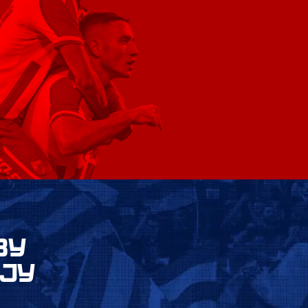
ВУ
ЈУ