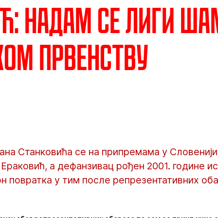
ћ: Надам се Лиги ш
ком првенству
ана Станковића се на припремама у Словениј
раковић, а дефанзивац рођен 2001. године ис
н повратка у тим после репрезентативних оба