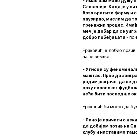
- Имао сам мало дужу 
Словенији. Када је у п
брзо вратити форму и с
паузирао, мислим да то
тренажни процес. Имаће
меч је добар да се уиг
добро побеђивати -
поч
Ераковић је добио позив 
наше земље.
- Утисци су феноменалн
маштао. Прво да заигра
радим још јаче, да се д
врху европског фудбала
неће бити последње о
Ераковић би могао да бу
- Рано је причати о не
да добијем позив на Св
клубу и наставимо там