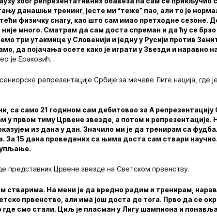
паузу због репрезентативних обавеза па сам се прикључио 
итању данашњи тренинг, јесте ми “теже” пао, али то је норм
тећи физичку снагу, као што сам имао претходне сезоне. 
 није много. Сматрам да сам доста спреман и да ћу се брзо 
мо три утакмице у Словенији и једну у Русији против Зени
рамо, да појачања осете како је играти у Звезди и наравно 
ео је Ераковић.
сениорске репрезентације Србије за мечеве Лиге нација, где ј
и, са само 21 годином сам дебитовао за А репрезентацију 
м у првом тиму Црвене звезде, а потом и репрезентације. Н
оказујем из дана у дан. Значило ми је да тренирам са фудба
. За 15 дана проведених са њима доста сам ствари научио
купљање.
де представник Црвене звезде на Светском првенству.
ким стварима. На мени је да вредно радим и тренирам, нара
етско првенство, али има још доста до тога. Прво да се ок
о где смо стали. Циљ је пласман у Лигу шампиона и пона