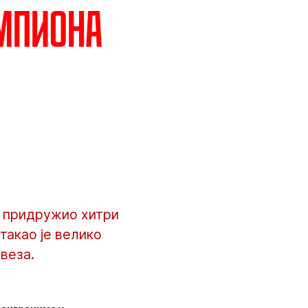
ампиона
и придружио хитри
такао је велико
веза.