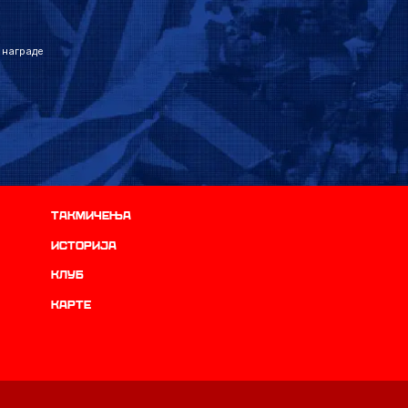
 награде
Такмичења
историја
Клуб
Карте