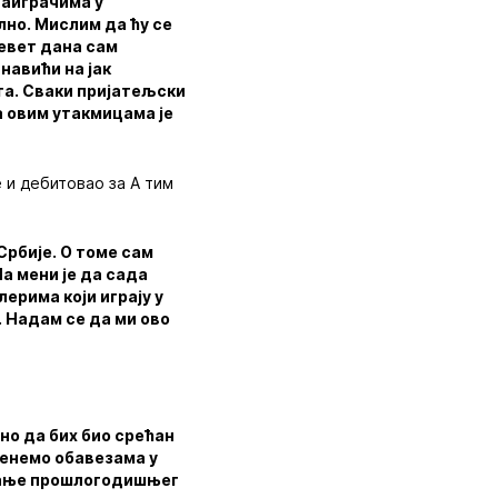
саиграчима у
ално. Мислим да ћу се
Девет дана сам
навићи на јак
та. Сваки пријатељски
на овим утакмицама је
е и дебитовао за А тим
Србије. О томе сам
а мени је да сада
лерима који играју у
. Надам се да ми ово
вно да бих био срећан
ренемо обавезама у
вљање прошлогодишњег