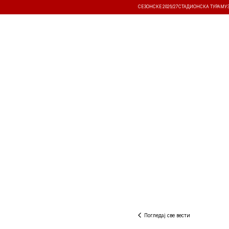
СЕЗОНСКЕ 2026/27
СТАДИОНСКА ТУРА
МУ
ВЕСТИ
ТАКМИЧЕЊА
РЕЗУЛТА
Погледај све вести