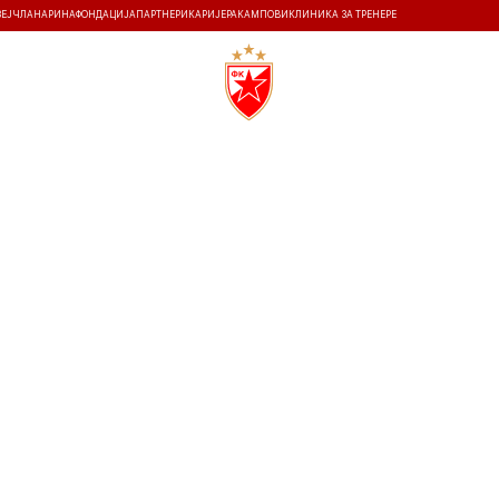
ЗЕЈ
ЧЛАНАРИНА
ФОНДАЦИЈА
ПАРТНЕРИ
КАРИЈЕРА
КАМПОВИ
КЛИНИКА ЗА ТРЕНЕРЕ
ТИ
ИСТОРИЈА
Т