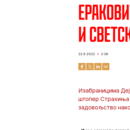
Еракови
и Светс
22.6.2022
2:38
Изабраницима Деј
штопер Страхиња Е
задовољство нако