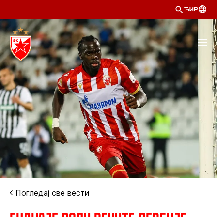
ЋИР
Погледај све вести