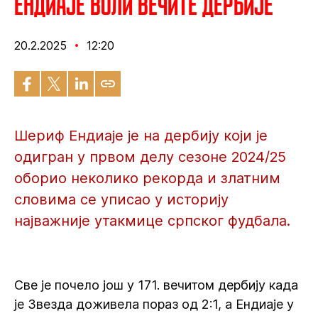
Ендиаје воли вечите дербије
20.2.2025
12:20
Шериф Ендиаје је на дербију који је
одигран у првом делу сезоне 2024/25
оборио неколико рекорда и златним
словима се уписао у историју
најважније утакмице српског фудбала.
Све је почело још у 171. вечитом дербију када
је Звезда доживела пораз од 2:1, а Ендиаје у