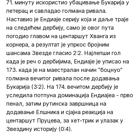
71. минуту искористио убацивање Букарија у
петерац и савладао голмана ривала.
Наставио је Ендиаје серију која и даље траје
на следећем дербију, само је овог пута
погодио главом на центаршут Хванга из
корнера, а резултат је упркос бројним
шансама Звезде гласио 2:2. Најлепши гол
када је реч о дербијима, Ендиаје је уписао на
173. када је на маестралан начин "боцнуо"
голмана вечитог ривала после додавања
Букарија (3:2). На 174. вечитом дербију је
уследила потпуна доминација Ендиајеа - прво
пенал, затим рутинска завршница на
додавање Елшника и сјајна реакција на
центаршут Пруцева, за хет-трик и улазак у
Звездину историју (0:4).