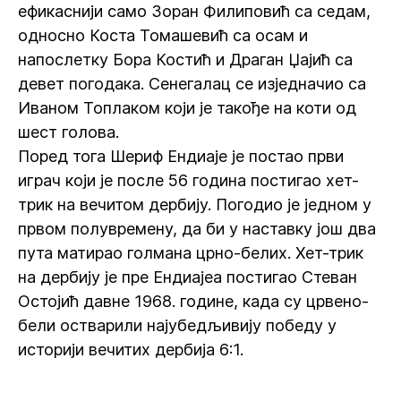
ефикаснији само Зоран Филиповић са седам,
односно Коста Томашевић са осам и
напослетку Бора Костић и Драган Џајић са
девет погодака. Сенегалац се изједначио са
Иваном Топлаком који је такође на коти од
шест голова.
‍Поред тога Шериф Ендиаје је постао први
играч који је после 56 година постигао хет-
трик на вечитом дербију. Погодио је једном у
првом полувремену, да би у наставку још два
пута матирао голмана црно-белих. Хет-трик
на дербију је пре Ендиајеа постигао Стеван
Остојић давне 1968. године, када су црвено-
бели остварили најубедљивију победу у
историји вечитих дербија 6:1.