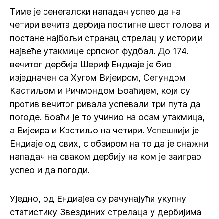
Тиме је сенегалски нападач успео да на
четири вечита дербија постигне шест голова и
постане најбољи странац стрелац у историји
највеће утакмице српског фудбал. До 174.
вечитог дербија Шериф Ендиаје је био
изједначен са Хугом Вијеиром, Сегундом
Кастиљом и Ричмондом Боаћијем, који су
против вечитог ривала успевали три пута да
погоде. Боаћи је то учинио на осам утакмица,
а Вијеира и Кастиљо на четири. Успешнији је
Ендиаје од свих, с обзиром на то да је снажни
нападач на сваком дербију на ком је заиграо
успео и да погоди.
Уједно, од Ендиајеа су рачунајући укупну
статистику Звездиних стрелаца у дербијима