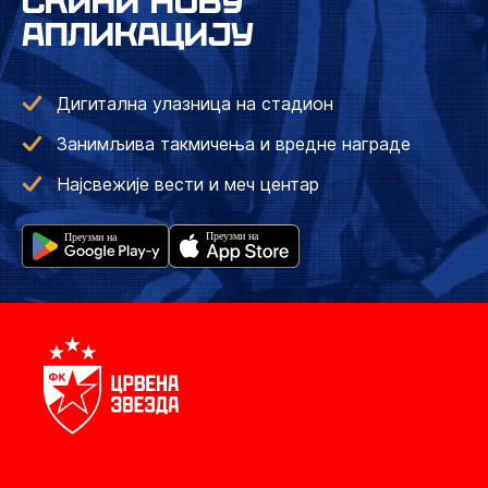
СКИНИ НОВУ
АПЛИКАЦИЈУ
Дигитална улазница на стадион
Занимљива такмичења и вредне награде
Најсвежије вести и меч центар