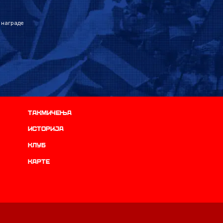
 награде
Такмичења
историја
Клуб
Карте