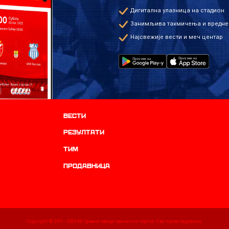
Дигитална улазница на стадион
Занимљива такмичења и вредне
Најсвежије вести и меч центар
Вести
резултати
ТИМ
продавница
Copyright © 2011 -
2026
ФК Црвена звезда званични портал. Сва права задржана.