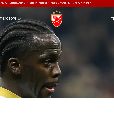
ЗЕЈ
ЧЛАНАРИНА
ФОНДАЦИЈА
ПАРТНЕРИ
КАРИЈЕРА
КАМПОВИ
КЛИНИКА ЗА ТРЕНЕРЕ
ТИ
ИСТОРИЈА
Т