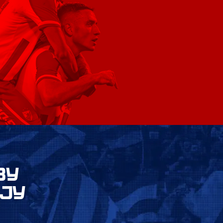
ВУ
ЈУ