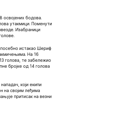
8 освојених бодова.
олова утакмици. Поменути
 звезде. Изабраници
голове.
е посебно истакао Шериф
такмичењима. На 16
 13 голова, те забележио
упне бројке од 14 голова
нападач, који екипи
н на својим леђима
мањује притисак на везни