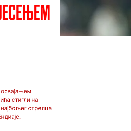
 јесењем
, освајањем
ића стигли на
у најбољег стрелца
ндиаје.