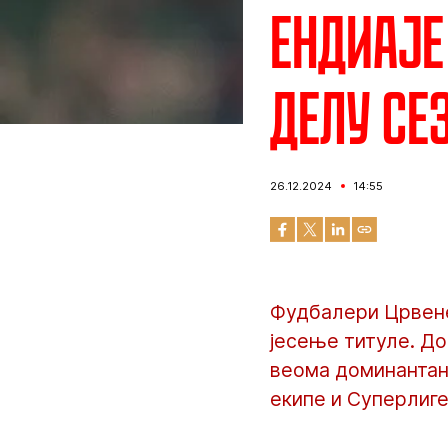
Ендиаје
делу се
26.12.2024
14:55
Фудбалери Црвене
јесење титуле. До
веома доминантан 
екипе и Суперлиге