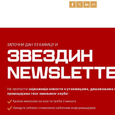
ЗАПОЧНИ ДАН УЗ КАФИЦУ И
ЗВЕЗДИН
NEWSLETT
Не пропусти
најважније новости о утакмицама, дешавањима 
промоцијама твог омиљеног клуба
!
Кратки имејлови за које ти треба 2 минута
Никад те нећемо спамовати небитним информацијама