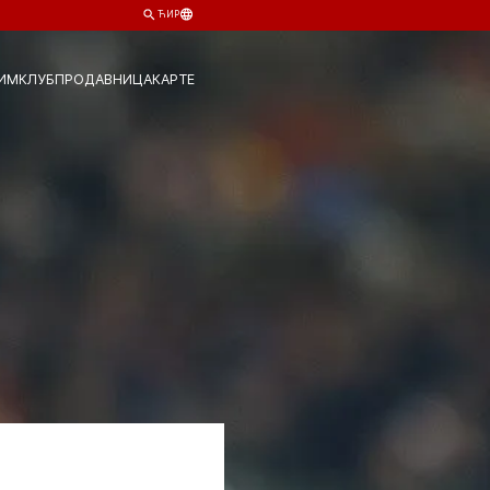
ЋИР
ИМ
КЛУБ
ПРОДАВНИЦА
КАРТЕ