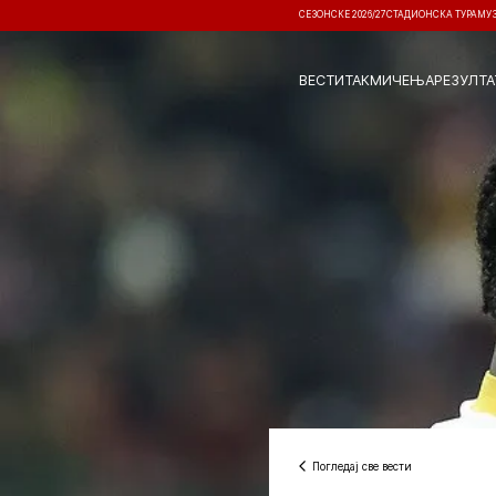
СЕЗОНСКЕ 2026/27
СТАДИОНСКА ТУРА
МУ
ВЕСТИ
ТАКМИЧЕЊА
РЕЗУЛТА
Погледај све вести