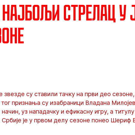
 најбољи стрелац у
зоне
 звезде су ставили тачку на први део сезоне
 тог признања су изабраници Владана Милојев
начин, уз нападачку и ефикасну игру, а титул
 Србије је у првом делу сезоне понео Шериф Е