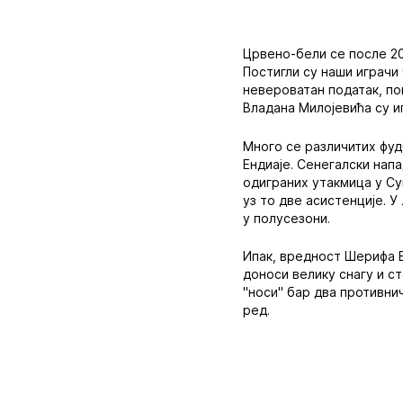
Црвено-бели се после 20
Постигли су наши играчи
невероватан податак, по
Владана Милојевића су и
Много се различитих фуд
Ендиаје. Сенегалски нап
одиграних утакмица у Су
уз то две асистенције. У
у полусезони.
Ипак, вредност Шерифа Е
доноси велику снагу и с
"носи" бар два противнич
ред.