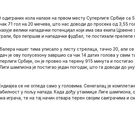
 одиграних кола налазе на првом месту Суперлиге Србије са 5
 чак 71 гол на 20 мечева, што нас доводи до просека од 3,55 г
казује велики нападачки потенцијал који има ова екипа Црвене
грали, брз лепршав и нападачки фудбал, те постизали прелепе 
балера нашег тима уписало у листу стрелаца, тачно 20, али с
адач је ову полусезону завршио са чак 14 датих голова у свим 
перлиги Србије, он је провео на терену 915 минута и постигао
 Лиги шампиона је постигао један погодак, што га доводи до ук
ндиајеа се не огледа само у головима. Сенегалац је комплетан 
табилност у пољу напада. Када дођу утакмице Лиге шампиона, о
ка играча, те на тај начин отвара терен својим саиграчима и с