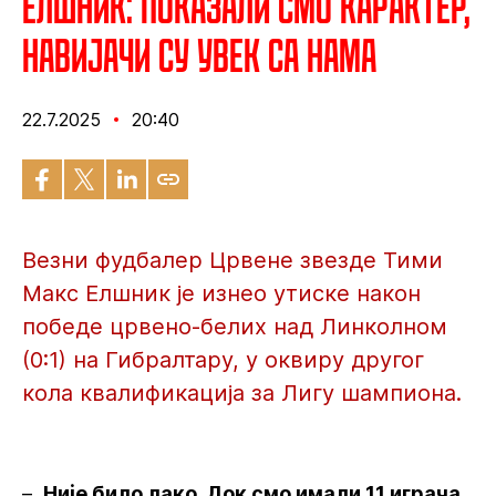
Елшник: Показали смо карактер,
навијачи су увек са нама
22.7.2025
20:40
Везни фудбалер Црвене звезде Тими
Макс Елшник је изнео утиске након
победе црвено-белих над Линколном
(0:1) на Гибралтару, у оквиру другог
кола квалификација за Лигу шампиона.
–
Није било лако. Док смо имали 11 играча,