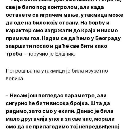
све је било под контролом, али када
останете са играчем мање, утакмица може
да оде на било коју страну. На борбу и
карактер смо издржали до краја и нисмо
примили гол. Надам се да ћемо у Београду
завршити посао и да ће све бити како
треба
- поручио је Елшник.
Потрошња на утакмици је била изузетно
велика.
–
Нисам још погледао параметре, али
сигурно ће бити висока бројка. Шта да
радимо, зато смо у екипи. Данас је била
мало другачија улога за све нас, морали
смо да се прилагодимо тој непредвиђеној