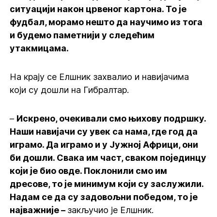
ситуацији након црвеног картона. То је
фудбал, морамо нешто да научимо из тога
и будемо паметнији у следећим
утакмицама.
На крају се Елшник захвалио и навијачима
који су дошли на Гибралтар.
–
Искрено, очекивали смо њихову подршку.
Наши навијачи су увек са нама, где год да
играмо. Да играмо и у Јужној Африци, они
би дошли. Свака им част, сваком појединцу
који је био овде. Поклонили смо им
дресове, то је минимум који су заслужили.
Надам се да су задовољни победом, то је
најважније –
закључио је Елшник.