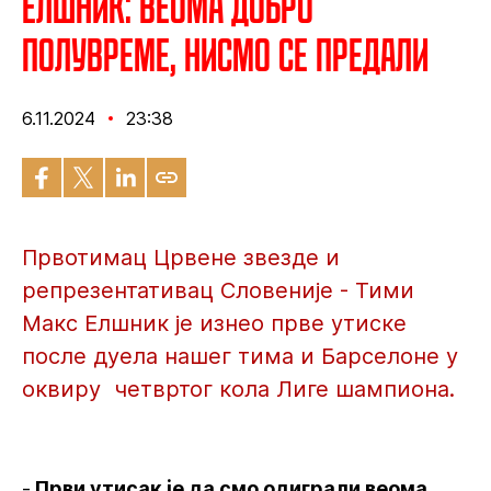
Елшник: Веома добро
полувреме, нисмо се предали
6.11.2024
23:38
Првотимац Црвене звезде и
репрезентативац Словеније - Тими
Макс Елшник је изнео прве утиске
после дуела нашег тима и Барселоне у
оквиру четвртог кола Лиге шампиона.
-
Први утисак је да смо одиграли веома