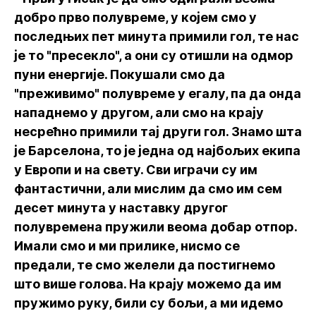
добро прво полувреме, у којем смо у
последњих пет минута примили гол, те нас
је то "пресекло", а они су отишли на одмор
пуни енергије. Покушали смо да
"преживимо" полувреме у егалу, па да онда
нападнемо у другом, али смо на крају
несрећно примили тај други гол. Знамо шта
је Барселона, то је једна од најбољих екипа
у Европи и на свету. Сви играчи су им
фантастични, али мислим да смо им сем
десет минута у наставку другог
полувремена пружили веома добар отпор.
Имали смо и ми прилике, нисмо се
предали, те смо желели да постигнемо
што више голова. На крају можемо да им
пружимо руку, били су бољи, а ми идемо