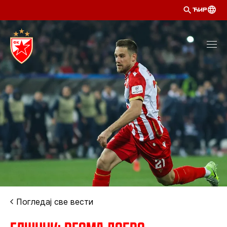
ЋИР
Погледај све вести