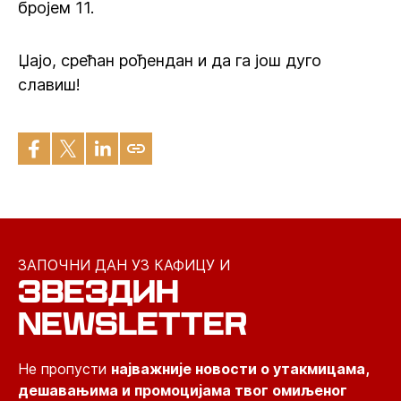
бројем 11.
Џајо, срећан рођендан и да га још дуго
славиш!
ЗАПОЧНИ ДАН УЗ КАФИЦУ И
ЗВЕЗДИН
NEWSLETTER
Не пропусти
најважније новости о утакмицама,
дешавањима и промоцијама твог омиљеног