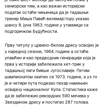
сениорски тим, а као важан историјски
податак остаће чињеница да је тадашњи
тренер Миша Павић велемајстору указао
шансу 8. јуна 1963. године у утакмици са
подгоричком Будућности.
Прву титулу у црвено-белом дресу освојио је
у наредној сезони, 1964. године а остаће
упамћен и као предводник генерације која је
прва у историји забележила хет-трик у
тадашњој лиги бивше Југославије. Петим
шампионатом окитио се 1973. године, а уз то
је и четири пута подизао пехар намењен
освајачу националног Купа. Статистика каже
да је забележио рекордних 590 мечева у
Звездином дресу и постигао 287 голова.