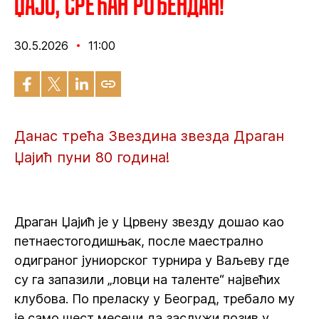
Џајо, срећан рођендан!
30.5.2026
11:00
Данас трећа Звездина звезда Драган
Џајић пуни 80 година!
Драган Џајић је у Црвену звезду дошао као
петнаестогодишњак, после маестрално
одиграног јуниорског турнира у Ваљеву где
су га запазили „ловци на таленте“ највећих
клубова. По преласку у Београд, требало му
је само шест месеци да заслужи позив у