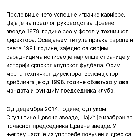
После више него успешне играчке каријере,
Џаја је на предлог руководства Црвене
звезде 1979. године сео у фотељу техничког
директора. Освајањем титуле првака Европе и
света 1991. године, заједно са својим
сарадницима исписао је најлепше странице у
историји српског клупског фудбала. Осим
места техничког директора, велемајстор
дриблинга је од 1998. године обављао у два
мандата и функцију председника клуба.
Од децембра 2014. године, одлуком
Скупштине Црвене звезде, Џајић је изабран за
почасног председника Црвене звезде. У
његову част је из употребе повучен и дрес са