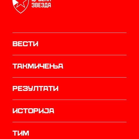
Вести
Такмичења
резултати
историја
ТИМ