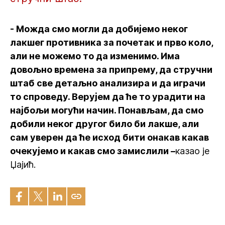
- Можда смо могли да добијемо неког
лакшег противника за почетак и прво коло,
али не можемо то да изменимо. Има
довољно времена за припрему, да стручни
штаб све детаљно анализира и да играчи
то спроведу. Верујем да ће то урадити на
најбољи могући начин. Понављам, да смо
добили неког другог било би лакше, али
сам уверен да ће исход бити онакав какав
очекујемо и какав смо замислили –
казао је
Џајић.