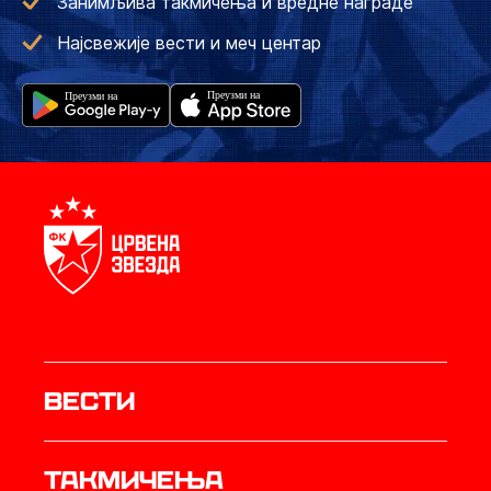
Занимљива такмичења и вредне награде
Најсвежије вести и меч центар
Вести
Такмичења