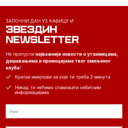
ЗАПОЧНИ ДАН УЗ КАФИЦУ И
ЗВЕЗДИН
NEWSLETTER
Не пропусти
најважније новости о утакмицама,
дешавањима и промоцијама твог омиљеног
клуба
!
Кратки имејлови за које ти треба 2 минута
Никад те нећемо спамовати небитним
информацијама
Email