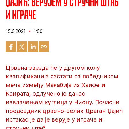
Џајић: Верујем у стручни штаб
и играче
15.6.2021
1:00
Црвена звезда ће у другом колу
квалификација састати са победником
меча између Макабија из Хаифе и
Каирата, одлучено је данас
извлачењем куглица у Ниону. Почасни
председник црвено-белих Драган Џајић
истакао је да је верује у играче и
стручни штаб.