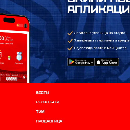
АПЛИКАЦИ
Дигитална улазница на стадион
Занимљива такмичења и вредне
Најсвежије вести и меч центар
Вести
резултати
ТИМ
продавница