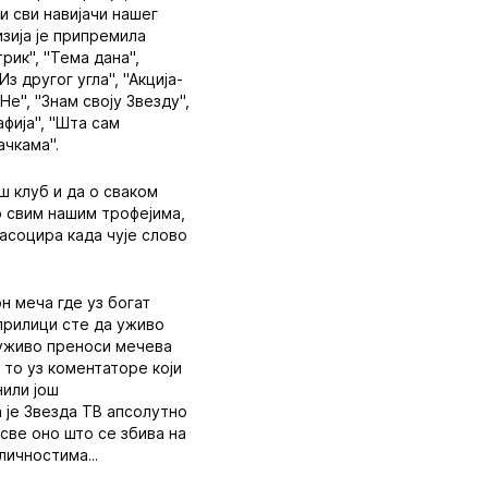
и сви навијачи нашег
зија је припремила
рик", "Тема дана",
з другог угла", "Акција-
Не", "Знам своју Звезду",
афија", "Шта сам
ачкама".
ш клуб и да о сваком
о свим нашим трофејима,
 асоцира када чује слово
н меча где уз богат
 прилици сте да уживо
и уживо преноси мечева
 то уз коментаторе који
нили још
 је Звезда ТВ апсолутно
све оно што се збива на
личностима...