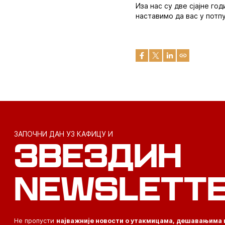
Иза нас су две сјајне го
наставимо да вас у потпу
ЗАПОЧНИ ДАН УЗ КАФИЦУ И
ЗВЕЗДИН
NEWSLETT
Не пропусти
најважније новости о утакмицама, дешавањима 