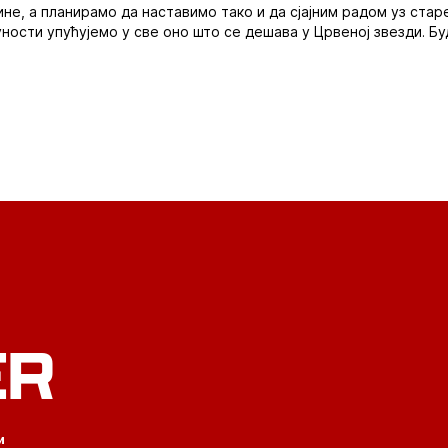
дине, а планирамо да наставимо тако и да сјајним радом уз стар
ности упућујемо у све оно што се дешава у Црвеној звезди. Буд
ER
и