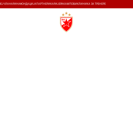
ЗЕЈ
ЧЛАНАРИНА
ФОНДАЦИЈА
ПАРТНЕРИ
КАРИЈЕРА
КАМПОВИ
КЛИНИКА ЗА ТРЕНЕРЕ
ТИ
ИСТОРИЈА
Т