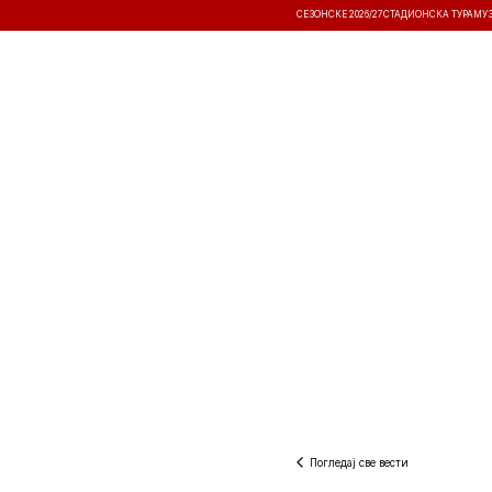
СЕЗОНСКЕ 2026/27
СТАДИОНСКА ТУРА
МУ
ВЕСТИ
ТАКМИЧЕЊА
РЕЗУЛТА
Погледај све вести