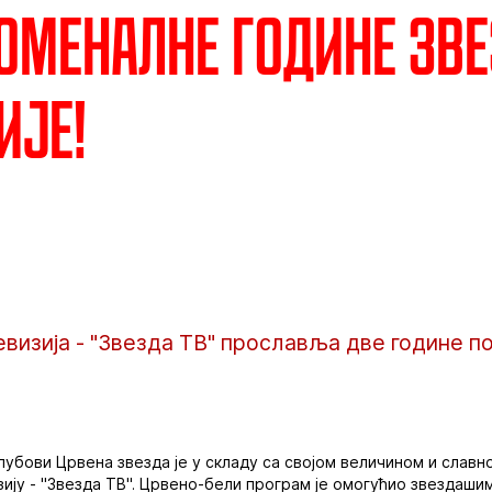
оменалне године Зв
ије!
визија - "Звезда ТВ" прославља две године п
клубови Црвена звезда је у складу са својом величином и слав
зију - "Звезда ТВ". Црвено-бели програм је омогућио звездаши