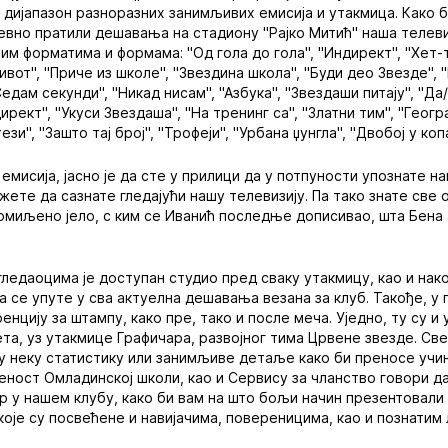
дијапазон разноразних занимљивих емисија и утакмица. Како б
евно пратили дешавања на стадиону "Рајко Митић" наша телеви
им форматима и формама: "Од гола до гола", "Индирект", "Хет-т
ивот", "Приче из школе", "Звездина школа", "Буди део Звезде", "И
Седам секунди", "Никад нисам", "Азбука", "Звездаши питају", "Да/
ект", "Укуси Звездаша", "На тренинг са", "Златни тим", "Геогр
и", "Зашто тај број", "Трофеји", "Урбана џунгла", "Двобој у коп
емисија, јасно је да сте у прилици да у потпуности упознате на
жете да сазнате гледајући нашу телевизију. Па тако знате све 
о омиљено јело, с ким се Иванић последње дописивао, шта Бена
ледаоцима је доступан студио пред сваку утакмицу, као и нако
а се упуте у сва актуелна дешавања везана за клуб. Такође, у
нцију за штампу, како пре, тако и после меча. Уједно, ту су 
та, уз утакмице Графичара, развојног тима Црвене звезде. Све
ну неку статистику или занимљиве детаље како би преносе учи
еност Омладинској школи, као и Сервису за чланство говори да
р у нашем клубу, како би вам на што бољи начин презентовали 
које су посвећене и навијачима, повереницима, као и познатим 