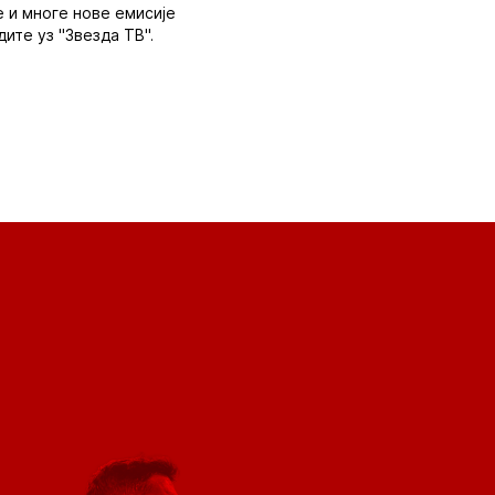
е и многе нове емисије
ите уз "Звезда ТВ".