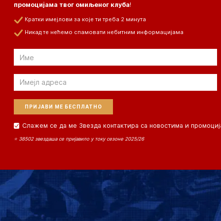
промоцијама твог омиљеног клуба
!
Кратки имејлови за које ти треба 2 минута
Никад те нећемо спамовати небитним информацијама
Email
Email
Слажем се да ме Звезда контактира са новостима и промоциј
⭐ 38502 звездаша се пријавило у току сезоне 2025/26