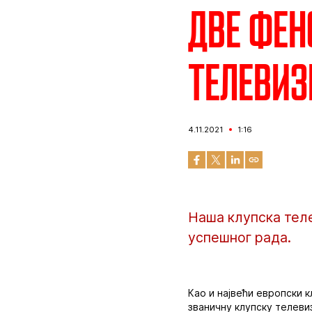
Две фен
телевиз
4.11.2021
1:16
Наша клупска теле
успешног рада.
Као и највећи европски 
званичну клупску телеви