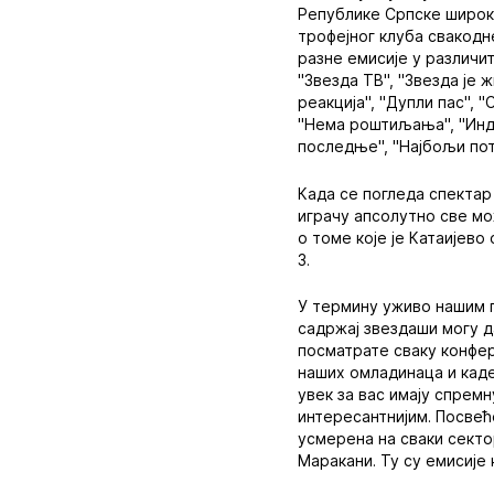
Републике Српске широк 
трофејног клуба свакодн
разне емисије у различит
"Звезда ТВ", "Звезда је ж
реакција", "Дупли пас", "
"Нема роштиљања", "Индир
последње", "Најбољи потез
Када се погледа спектар 
играчу апсолутно све мо
о томе које је Катаијев
З.
У термину уживо нашим г
садржај звездаши могу д
посматрате сваку конфере
наших омладинаца и каде
увек за вас имају спрем
интересантнијим. Посвећ
усмерена на сваки секто
Маракани. Ту су емисије 