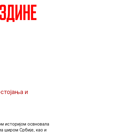
ездине
остојања и
ном историјом освновала
ма широм Србије, као и