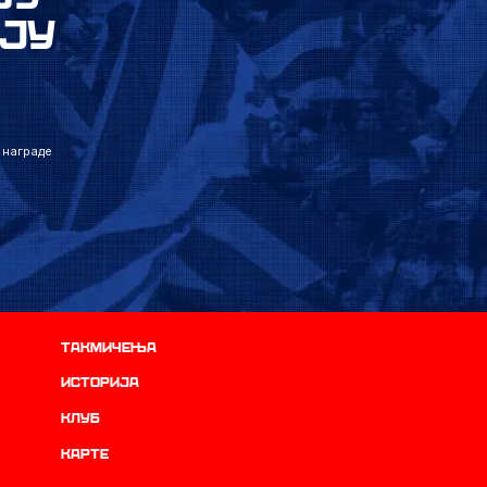
ЈУ
 награде
Такмичења
историја
Клуб
Карте