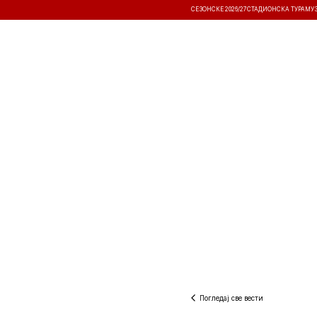
СЕЗОНСКЕ 2026/27
СТАДИОНСКА ТУРА
МУ
ВЕСТИ
ТАКМИЧЕЊА
РЕЗУЛТА
Погледај све вести