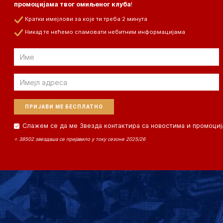
промоцијама твог омиљеног клуба
!
Кратки имејлови за које ти треба 2 минута
Никад те нећемо спамовати небитним информацијама
Email
Email
Слажем се да ме Звезда контактира са новостима и промоциј
⭐ 38502 звездаша се пријавило у току сезоне 2025/26