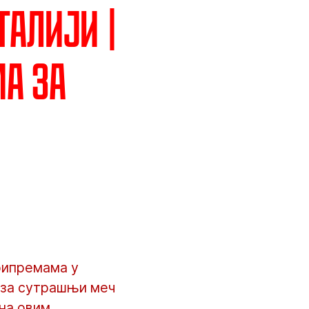
талији |
ма за
рипремама у
а за сутрашњи меч
 на овим