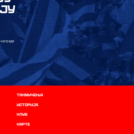
ЈУ
 награде
Такмичења
историја
Клуб
Карте