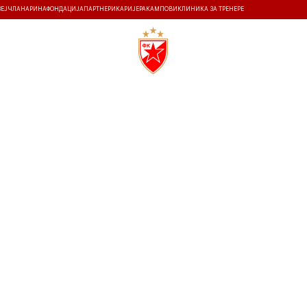
ЗЕЈ
ЧЛАНАРИНА
ФОНДАЦИЈА
ПАРТНЕРИ
КАРИЈЕРА
КАМПОВИ
КЛИНИКА ЗА ТРЕНЕРЕ
ТИ
ИСТОРИЈА
Т