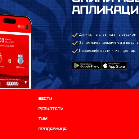
АПЛИКАЦИ
Дигитална улазница на стадион
Занимљива такмичења и вредне
Најсвежије вести и меч центар
Вести
резултати
ТИМ
продавница