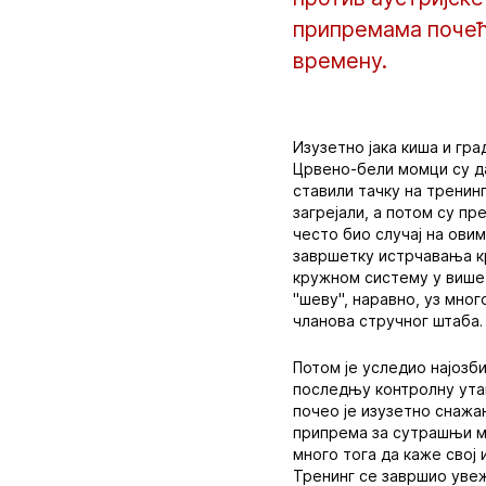
припремама почеће
времену.
Изузетно јака киша и гр
Црвено-бели момци су да
ставили тачку на тренин
загрејали, а потом су пр
често био случај на ови
завршетку истрчавања кр
кружном систему у више 
"шеву", наравно, уз мно
чланова стручног штаба.
Потом је уследио најозб
последњу контролну ута
почео је изузетно снажа
припрема за сутрашњи ме
много тога да каже свој 
Тренинг се завршио увеж