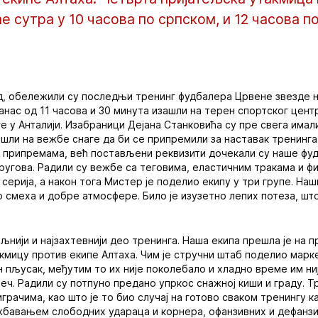
 сутра у 10 часова по српском, и 12 часова п
ад, обележили су последњи тренинг фудбалера Црвене звезде 
нас од 11 часова и 30 минута изашли на терен спортског цент
ге у Анталији. Изабраници Дејана Станковића су пре свега има
ешли на вежбе снаге да би се припремили за наставак тренинга
м припремама, већ постављени реквизити дочекали су наше фу
угова. Радили су вежбе са теговима, еластичним тракама и фи
серија, а након тога Мистер је поделио екипу у три групе. На
го смеха и добре атмосфере. Било је изузетно лепих потеза, ш
иљнији и најзахтевнији део тренинга. Наша екипа прешла је на 
кмицу против екипе Алтаха. Чим је стручни штаб поделио мар
н пљусак, међутим то их није поколебало и хладно време им н
ч. Радили су потпуно предано упркос снажној киши и граду. Т
играчима, као што је то био случај на готово сваком тренингу к
бавањем слободних удараца и корнера, офанзивних и дефанзив