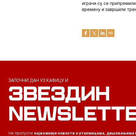
играчи су се припремили
времену и завршили трен
ЗАПОЧНИ ДАН УЗ КАФИЦУ И
ЗВЕЗДИН
NEWSLETT
Не пропусти
најважније новости о утакмицама, дешавањима 