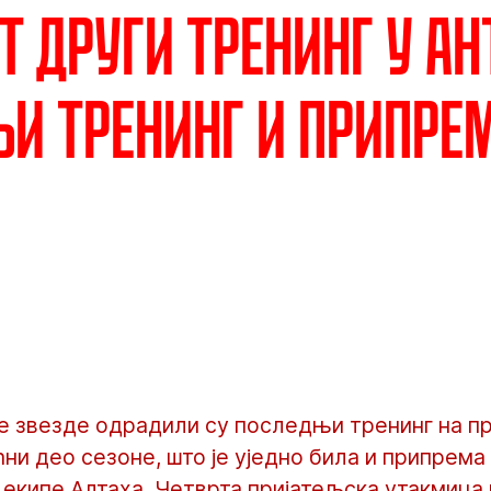
т други тренинг у Ан
и тренинг и припре
 звезде одрадили су последњи тренинг на п
ћни део сезоне, што је уједно била и припрем
 екипе Алтаха. Четврта пријатељска утакмица