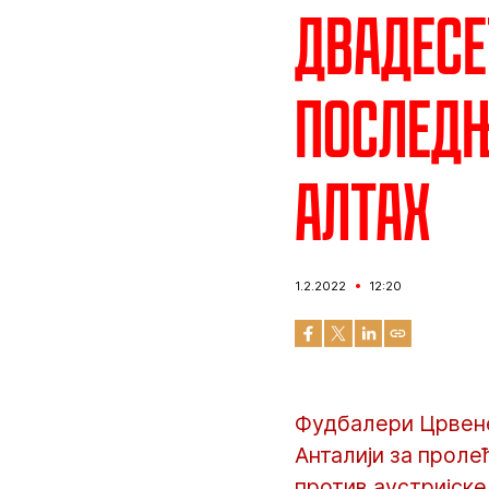
Двадесе
Последњ
Алтах
1.2.2022
12:20
Фудбалери Црвене
Анталији за проле
против аустријске