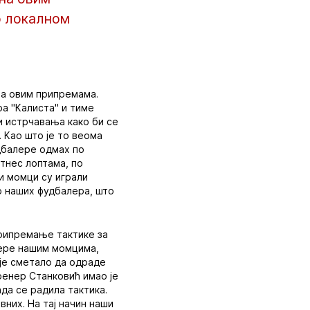
о локалном
на овим припремама.
ра "Калиста" и тиме
ли истрчавања како би се
. Као што је то веома
дбалере одмах по
тнес лоптама, по
ши момци су играли
то наших фудбалера, што
припремање тактике за
кере нашим момцима,
ије сметало да одраде
ренер Станковић имао је
ада се радила тактика.
них. На тај начин наши