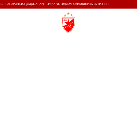
ЗЕЈ
ЧЛАНАРИНА
ФОНДАЦИЈА
ПАРТНЕРИ
КАРИЈЕРА
КАМПОВИ
КЛИНИКА ЗА ТРЕНЕРЕ
ТИ
ИСТОРИЈА
Т