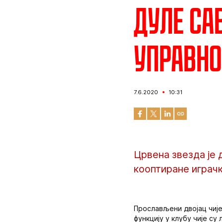
Дуле Са
Управно
7.6.2020
10:31
Црвена звезда је 
кооптиране играчк
Прослављени двојац чиј
функцију у клубу чије су