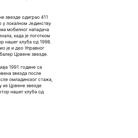
не звезде одиграо 411
о у локалном Јединству
еома мобилног нападача
нала, када је поготком
ор нашег клуба од 1998.
ио је и део Управног
дбалер Црвене звезде.
аја 1991. године са
рвена звезда после
осле омладинског стажа,
ку из Црвене звезде
ектор нашег клуба од