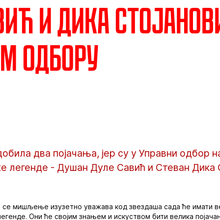
вић и Дика Стојанов
м одбору
добила два појачања, јер су у Управни одбор 
е легенде - Душан Дуле Савић и Стеван Дика 
е се мишљење изузетно уважава код звездаша сада ће имати в
 легенде. Они ће својим знањем и искуством бити велика појач