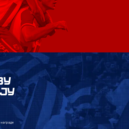
ВУ
ЈУ
 награде