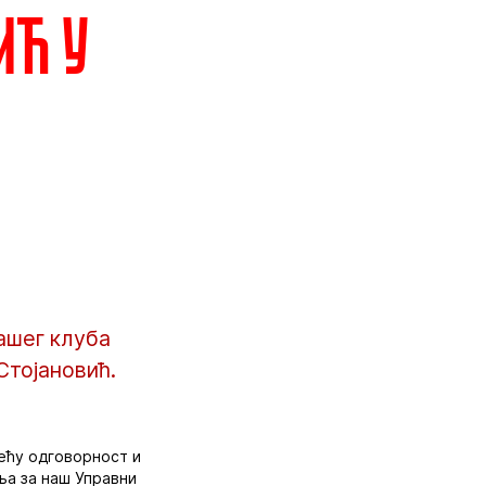
ић у
нашег клуба
Стојановић.
ећу одговорност и
ања за наш Управни