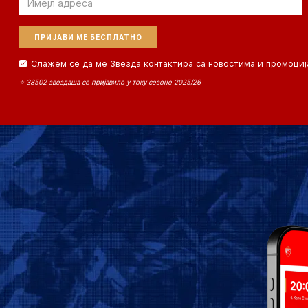
Слажем се да ме Звезда контактира са новостима и промоциј
⭐ 38502 звездаша се пријавило у току сезоне 2025/26