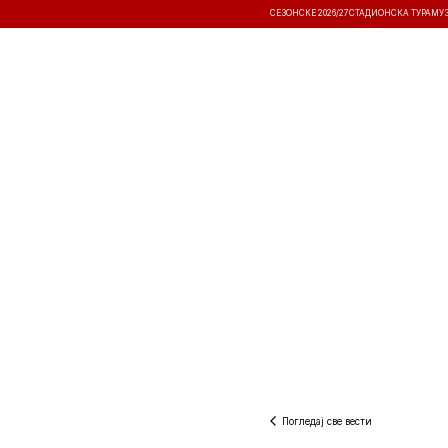
СЕЗОНСКЕ 2026/27
СТАДИОНСКА ТУРА
МУ
ВЕСТИ
ТАКМИЧЕЊА
РЕЗУЛТА
Погледај све вести