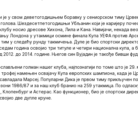
ји је у свом деветогодишњем боравку у сениорском тиму Црве
 голова. Шездесетпетогодишњи Убљанин који је каријеру поче
 клубу носио дресове Хихона, Лила и Кана. Навијачи, некада в
ању Лондона у утакмици осмине финала Купа УЕФА против Арсе
ш тим у следећу рунду такмичења. Дуле је био спортски директ
 седам година освојио три титуле и четири национална купа, а б
 2012. до 2014. године. Његов син Вујадин је такође бивши фу
слављени голман нашег клуба, најпознатији по томе што је 29. м
 трофеј намењен освајачу Купа европских шампиона, када је Ц
савладала Марсеј. Популарни Дика је првом тиму прикључен п
езони 1986/87 и за наш клуб бранио на 259 утакмица. По одлас
н, Клопенбург и Астерас. Као функционер, био је спортски дир
својио две дупле круне.