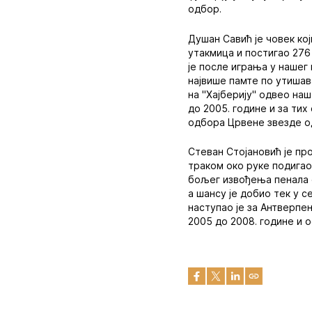
одбор.
Душан Савић је човек ко
утакмица и постигао 276
је после играња у нашег
највише памте по утишав
на "Хајберију" одвео на
до 2005. године и за тих
одбора Црвене звезде од
Стеван Стојановић је про
траком око руке подигао
бољег извођења пенала 
а шансу је добио тек у с
наступао је за Антверпе
2005 до 2008. године и о