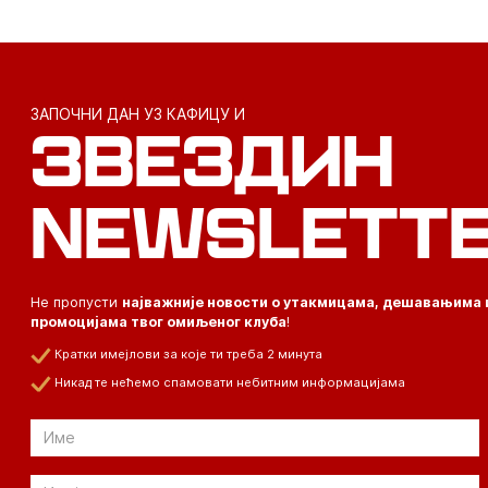
ЗАПОЧНИ ДАН УЗ КАФИЦУ И
ЗВЕЗДИН
NEWSLETT
Не пропусти
најважније новости о утакмицама, дешавањима 
промоцијама твог омиљеног клуба
!
Кратки имејлови за које ти треба 2 минута
Никад те нећемо спамовати небитним информацијама
Email
Email