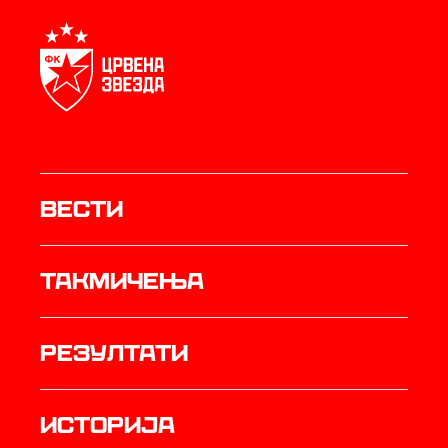
Вести
Такмичења
резултати
историја