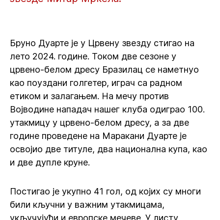
Бруно Дуарте је у Црвену звезду стигао на
лето 2024. године. Током две сезоне у
црвено-белом дресу Бразилац се наметнуо
као поуздани голгетер, играч са радном
етиком и залагањем. На мечу против
Војводине нападач нашег клуба одиграо 100.
утакмицу у црвено-белом дресу, а за две
године проведене на Маракани Дуарте је
освојио две титуле, два национална купа, као
и две дупле круне.
Постигао је укупно 41 гол, од којих су многи
били кључни у важним утакмицама,
укључујући и европске мечеве. У листу