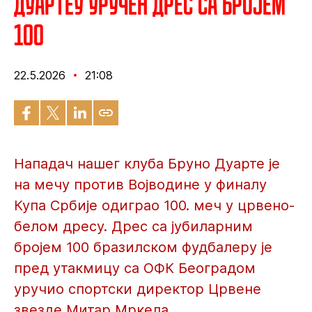
Дуартеу уручен дрес са бројем
100
22.5.2026
21:08
Нападач нашег клуба Бруно Дуарте је
на мечу против Војводине у финалу
Купа Србије одиграо 100. меч у црвено-
белом дресу. Дрес са јубиларним
бројем 100 бразилском фудбалеру је
пред утакмицу са ОФК Београдом
уручио спортски директор Црвене
звезде Митар Мркела.