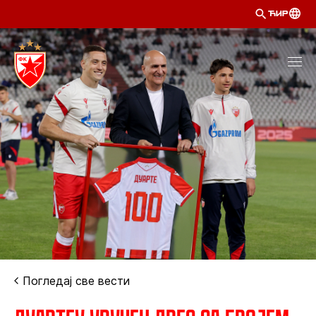
ЋИР
Погледај све вести