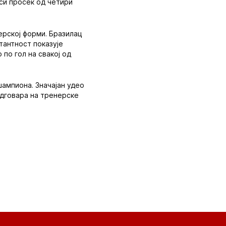
оси просек од четири
ерској форми. Бразилац
стантност показује
 по гол на свакој од
шампиона. Значајан удео
одговара на тренерске