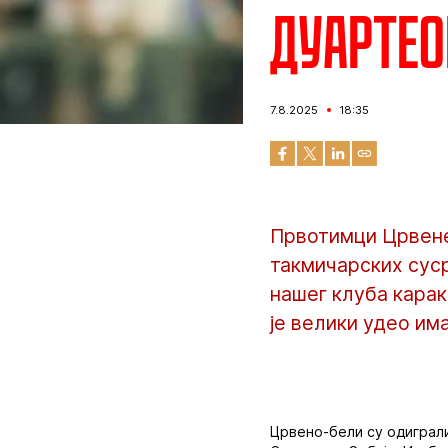
Дуартео
7.8.2025
18:35
Првотимци Црвене
такмичарских суср
нашег клуба карак
је велики удео има
Црвено-бели су одиграли 