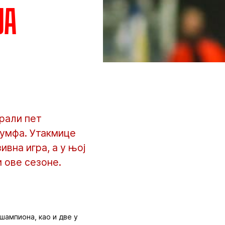
ја
рали пет
јумфа. Утакмице
вна игра, а у њој
и ове сезоне.
 шампиона, као и две у