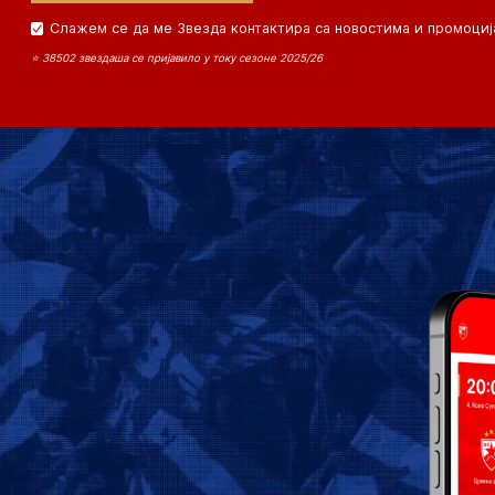
Слажем се да ме Звезда контактира са новостима и промоциј
⭐ 38502 звездаша се пријавило у току сезоне 2025/26