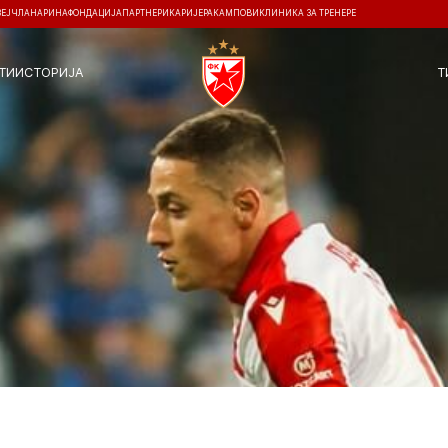
ЗЕЈ
ЧЛАНАРИНА
ФОНДАЦИЈА
ПАРТНЕРИ
КАРИЈЕРА
КАМПОВИ
КЛИНИКА ЗА ТРЕНЕРЕ
ТИ
ИСТОРИЈА
Т