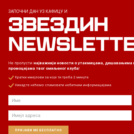
ЗАПОЧНИ ДАН УЗ КАФИЦУ И
ЗВЕЗДИН
NEWSLETT
Не пропусти
најважније новости о утакмицама, дешавањима 
промоцијама твог омиљеног клуба
!
Кратки имејлови за које ти треба 2 минута
Никад те нећемо спамовати небитним информацијама
Email
Email