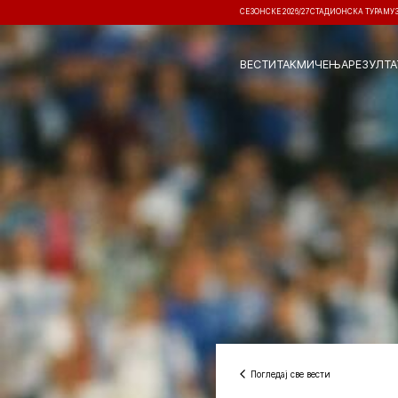
СЕЗОНСКЕ 2026/27
СТАДИОНСКА ТУРА
МУ
ВЕСТИ
ТАКМИЧЕЊА
РЕЗУЛТА
Погледај све вести