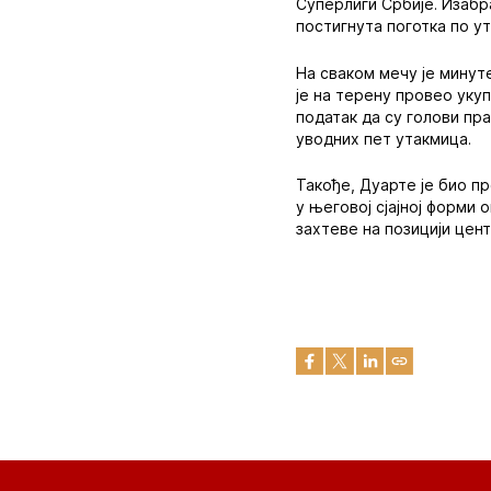
Суперлиги Србије. Изабр
постигнута поготка по у
На сваком мечу је минут
је на терену провео укуп
податак да су голови пра
уводних пет утакмица.
Такође, Дуарте је био пр
у његовој сјајној форми
захтеве на позицији цен