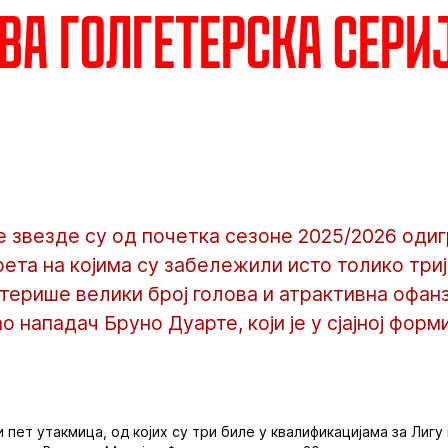
ва голгетерска сери
 звезде су од почетка сезоне 2025/2026 одиг
ета на којима су забележили исто толико три
терише велики број голова и атрактивна офанзи
о нападач Бруно Дуарте, који је у сјајној форм
пет утакмица, од којих су три биле у квалификацијама за Лигу