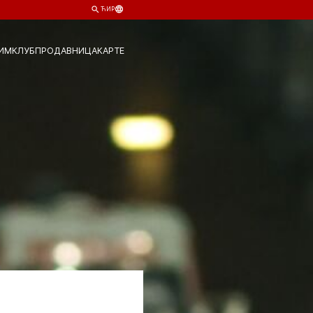
ЋИР
ИМ
КЛУБ
ПРОДАВНИЦА
КАРТЕ