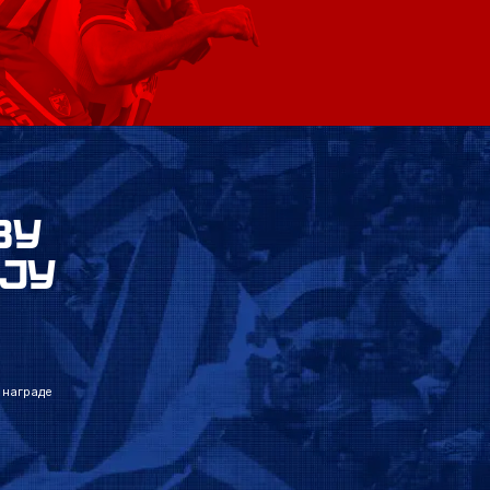
ВУ
ЈУ
 награде