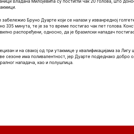
аници Владана Милојевића су постигли чак 20 голова, што дон
такмици.
е забележио Бруно Дуарте који се налази у изванредној голгет
но 335 минута, те је за то време постигао чак пет голова. Кон
вилно распоређени, односно, да је бразилски нападач постигао
ецизан и на свакој од три утакмице у квалификацијама за Лигу 
 ове сезоне има поливалентност, јер Дуарте подједнако добро 
тралног нападача, као и полушпица.