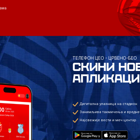
ама
ТЕЛЕФОН ЦЕО - ЦРВЕНО-БЕО
СКИНИ НО
АПЛИКАЦИ
Дигитална улазница на стадион
Занимљива такмичења и вредне
Најсвежије вести и меч центар