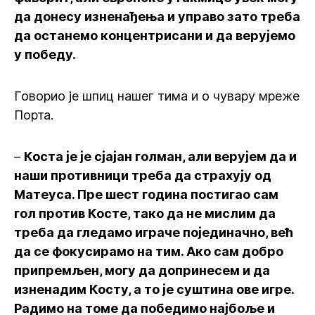
да донесу изненађења и управо зато треба
да останемо концентрисани и да верујемо
у победу.
Говорио је шпиц нашег тима и о чувару мреже
Порта.
–
Коста је је сјајан голман, али верујем да и
наши противници треба да страхују од
Матеуса. Пре шест година постигао сам
гол против Косте, тако да не мислим да
треба да гледамо играче појединачно, већ
да се фокусирамо на тим. Ако сам добро
припремљен, могу да допринесем и да
изненадим Косту, а то је суштина ове игре.
Радимо на томе да победимо најбоље и