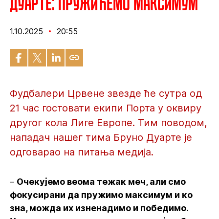
Дуарте: Пружићемо максимум
1.10.2025
20:55
Фудбалери Црвене звезде ће сутра од
21 час гостовати екипи Порта у оквиру
другог кола Лиге Европе. Тим поводом,
нападач нашег тима Бруно Дуарте је
одговарао на питања медија.
–
Очекујемо веома тежак меч, али смо
фокусирани да пружимо максимум и ко
зна, можда их изненадимо и победимо.