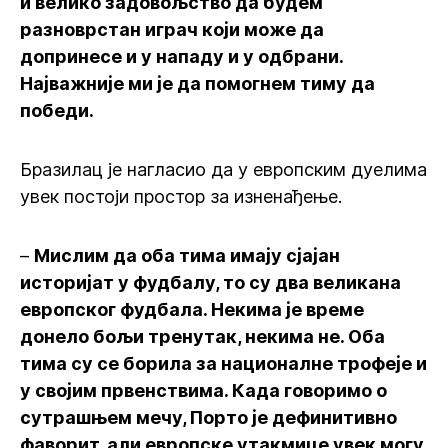
и велико задовољство да будем
разноврстан играч који може да
допринесе и у нападу и у одбрани.
Најважније ми је да помогнем тиму да
победи.
Бразилац је нагласио да у европским дуелима
увек постоји простор за изненађење.
–
Мислим да оба тима имају сјајан
историјат у фудбалу, то су два великана
европског фудбала. Некима је време
донело бољи тренутак, некима не. Оба
тима су се борила за националне трофеје и
у својим првенствима. Када говоримо о
сутрашњем мечу, Порто је дефинитивно
фаворит, али европске утакмице увек могу