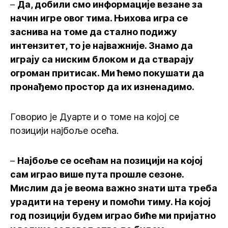
–
Да, добили смо информације везане за
начин игре овог тима. Њихова игра се
заснива на томе да стално подижу
интензитет, то је најважније. Знамо да
играју са ниским блоком и да стварају
огроман притисак. Ми ћемо покушати да
пронађемо простор да их изненадимо.
Говорио је Дуарте и о томе на којој се
позицији најбоље осећа.
–
Најбоље се осећам на позицији на којој
сам играо више пута прошле сезоне.
Мислим да је веома важно знати шта треба
урадити на терену и помоћи тиму. На којој
год позицији будем играо биће ми пријатно