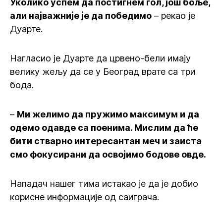
Уколико успем да постигнем гол, још боље,
али најважније је да победимо
– рекао је
Дуарте.
Нагласио је Дуарте да црвено-бели имају
велику жељу да се у Београд врате са три
бода.
–
Ми желимо да пружимо максимум и да
одемо одавде са поенима. Мислим да ће
бити стварно интересантан меч и заиста
смо фокусирани да освојимо бодове овде.
Нападач нашег тима истакао је да је добио
корисне информације од саиграча.