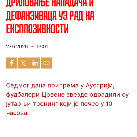
Дриловање нападача и
дефанзиваца уз рад на
експлозивности
27.6.2026
13:01
Седмог дана припрема у Аустрији,
фудбалери Црвене звезде одрадили су
јутарњи тренинг који је почео у 10
часова.