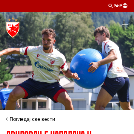
ЋИР
Погледај све вести