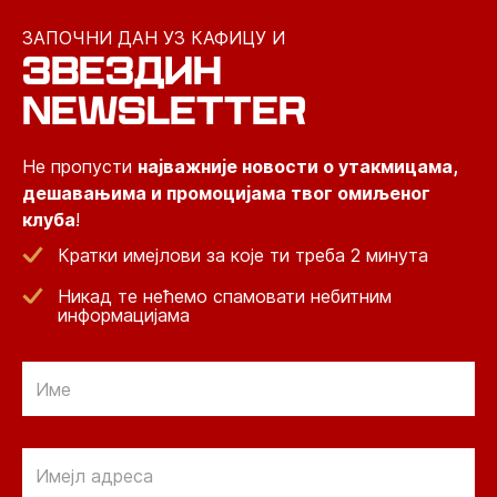
ЗАПОЧНИ ДАН УЗ КАФИЦУ И
ЗВЕЗДИН
NEWSLETTER
Не пропусти
најважније новости о утакмицама,
дешавањима и промоцијама твог омиљеног
клуба
!
Кратки имејлови за које ти треба 2 минута
Никад те нећемо спамовати небитним
информацијама
Email
Email