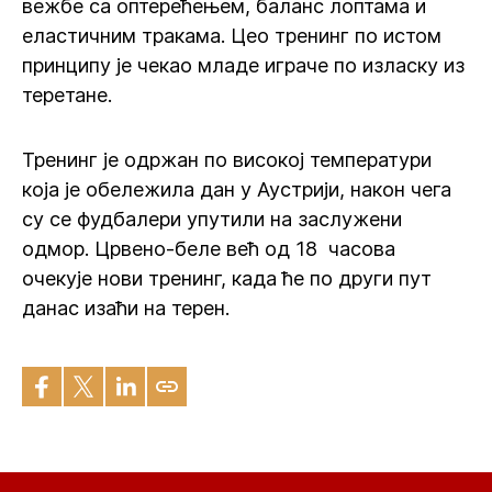
вежбе са оптерећењем, баланс лоптама и
еластичним тракама. Цео тренинг по истом
принципу је чекао младе играче по изласку из
теретане.
Тренинг је одржан по високој температури
која је обележила дан у Аустрији, након чега
су се фудбалери упутили на заслужени
одмор. Црвено-беле већ од 18 часова
очекује нови тренинг, када ће по други пут
данас изаћи на терен.