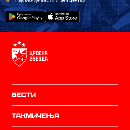
Најсвежије вести и меч центар
Вести
Такмичења