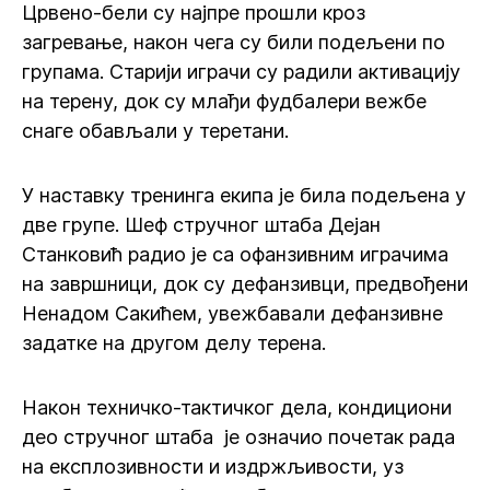
Црвено-бели су најпре прошли кроз
загревање, након чега су били подељени по
групама. Старији играчи су радили активацију
на терену, док су млађи фудбалери вежбе
снаге обављали у теретани.
У наставку тренинга екипа је била подељена у
две групе. Шеф стручног штаба Дејан
Станковић радио је са офанзивним играчима
на завршници, док су дефанзивци, предвођени
Ненадом Сакићем, увежбавали дефанзивне
задатке на другом делу терена.
Након техничко-тактичког дела, кондициони
део стручног штаба је означио почетак рада
на експлозивности и издржљивости, уз