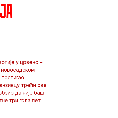
жја
ртије у црвено –
ад новосадском
и постигао
фанзивцу трећи ове
 обзир да није баш
гне три гола пет