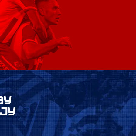
ВУ
ЈУ