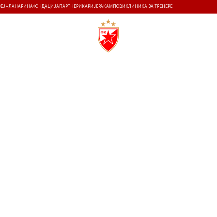
ЗЕЈ
ЧЛАНАРИНА
ФОНДАЦИЈА
ПАРТНЕРИ
КАРИЈЕРА
КАМПОВИ
КЛИНИКА ЗА ТРЕНЕРЕ
ТИ
ИСТОРИЈА
Т