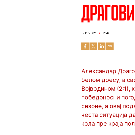
Драгови
8.11.2021
2:40
Александар Драго
белом дресу, а св
Војводином (2:1),
победоносни погод
сезоне, а овај под
честа ситуација д
кола пре краја по