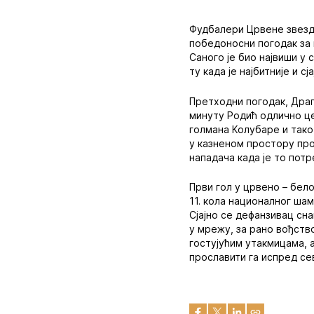
Фудбалери Црвене звезде
победоносни погодак за 
Саного је био највиши у 
ту када је најбитније и 
Претходни погодак, Драго
минуту Родић одлично це
голмана Колубаре и тако
у казненом простору про
нападача када је то потр
Први гол у црвено – бел
11. кола националног шам
Сјајно се дефанзивац сна
у мрежу, за рано вођство
гостујућим утакмицама, 
прославити га испред се