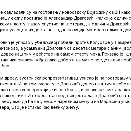
 савладали су на гостовању новосадску Војводину са 2:1 нако
нашу екипу постигао је Александар Драговић. Фалко је одлично 
скоку и лопту главом спустио на „петерац“, а одлични Драговић 
сјајним ударцем из доста незгодне позиције матирао голмана до
вић је уписао у убедљивој победи против Колубаре у Лазаревцу 
нтрирао, а усамљени Драговић са десетак метара сјајним „во
 довео наш тим у вођство на самом старту меча. Показао је „ш
тивника сналази пођеднако добро и да му не представља проб
ебно.
ом дресу, аустријски репрезентативац уписао је на гостовању 
пионата. И на том сусрету је Драговић довео наш тим у вођство
шао након корнера који је извео Канга, и са око пет метара ла
 нашег тима. Интересантан податак јесте да је Драговић сва т
а верујемо да ће се у неком наредном мечу и на Маракани упис
вера, што је истакао као велику жељу.