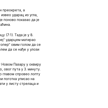
н преокрета, а
извео ударац из угла,
је поново показао да је
маћина.
(7:1). Тада је у 8.
леј“ ударцем матирао
топер“ овим голом да се
лем да се нађе у улози
у Новом Пазару у оквиру
, овог пута у 3. минуту.
ко главом спровео лопту
ри поготка уписао на
ати у листу стрелаца и