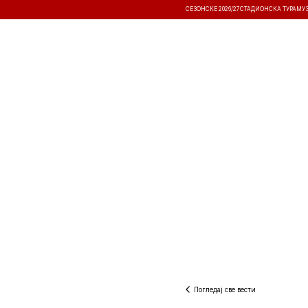
СЕЗОНСКЕ 2026/27
СТАДИОНСКА ТУРА
МУ
ВЕСТИ
ТАКМИЧЕЊА
РЕЗУЛТА
Погледај све вести