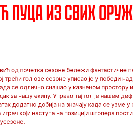
ћ пуца из свих ору
вић од почетка сезоне бележи фантастичне па
ој трећи гол ове сезоне уписао је у победи н
 када се одлично снашао у казненом простору 
ак за нашу екипу. Управо тај гол је нашем де
атак додатно добија на значају када се узме у
а играч који наступа на позицији штопера пости
лусезоне.