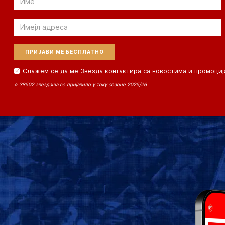
Email
Слажем се да ме Звезда контактира са новостима и промоциј
⭐ 38502 звездаша се пријавило у току сезоне 2025/26