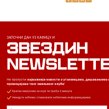
ЗАПОЧНИ ДАН УЗ КАФИЦУ И
ЗВЕЗДИН
NEWSLETT
Не пропусти
најважније новости о утакмицама, дешавањима 
промоцијама твог омиљеног клуба
!
Кратки имејлови за које ти треба 2 минута
Никад те нећемо спамовати небитним информацијама
Email