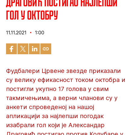
Драговић постигао најлепши
гол у октобру
11.11.2021
1:00
Фудбалери Црвене звезде приказали
су велику ефикасност током октобра и
постигли укупно 17 голова у свим
такмичењима, а верни чланови су у
анкети спроведеној на нашој
апликацији за најлепши погодак
изабрали гол који је Александар
Драговић постигао против Колубаре у