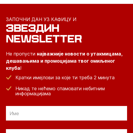
ЗАПОЧНИ ДАН УЗ КАФИЦУ И
ЗВЕЗДИН
NEWSLETTER
Не пропусти
најважније новости о утакмицама,
дешавањима и промоцијама твог омиљеног
клуба
!
Кратки имејлови за које ти треба 2 минута
Никад те нећемо спамовати небитним
информацијама
Email
Email