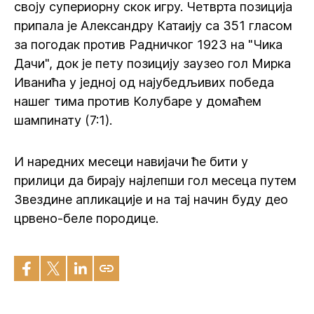
своју супериорну скок игру. Четврта позиција
припала је Александру Катаију са 351 гласом
за погодак против Радничког 1923 на "Чика
Дачи", док је пету позицију заузео гол Мирка
Иванића у једној од најубедљивих победа
нашег тима против Колубаре у домаћем
шампинату (7:1).
И наредних месеци навијачи ће бити у
прилици да бирају најлепши гол месеца путем
Звездине апликације и на тај начин буду део
црвено-беле породице.