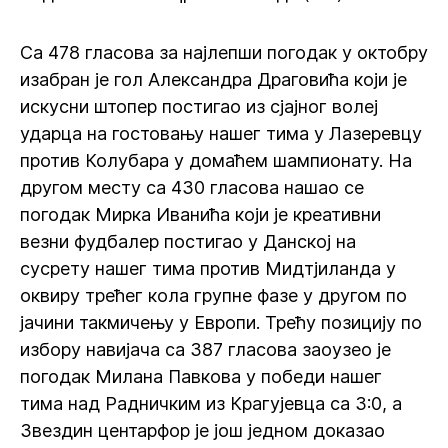
Са 478 гласова за најлепши погодак у октобру
изабран је гол Александра Драговића који је
искусни штопер постигао из сјајног волеј
ударца на гостовању нашег тима у Лазеревцу
против Колубара у домаћем шампионату. На
другом месту са 430 гласова нашао се
погодак Мирка Иванића који је креативни
везни фудбалер постигао у Данској на
сусрету нашег тима против Мидтјиланда у
оквиру трећег кола групне фазе у другом по
јачини такмичењу у Европи. Трећу позицију по
избору навијача са 387 гласова заоузео је
погодак Милана Павкова у победи нашег
тима над Радничким из Крагујевца са 3:0, а
Звездин центарфор је још једном доказао