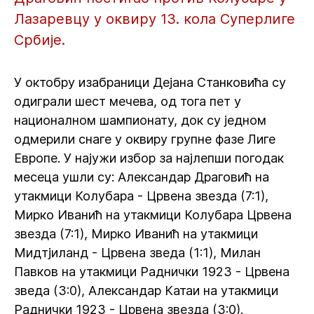
Лазаревцу у оквиру 13. кола Суперлиге
Србије.
У октобру изабраници Дејана Станковића су
одиграли шест мечева, од тога пет у
националном шампионату, док су једном
одмерили снаге у оквиру групне фазе Лиге
Европе. У најужи избор за најлепши погодак
месеца ушли су: Александар Драговић на
утакмици Колубара - Црвена звезда (7:1),
Мирко Иванић на утакмици Колубара Црвена
звезда (7:1), Мирко Иванић на утакмици
Мидтјиланд - Црвена зведа (1:1), Милан
Павков на утакмици Раднички 1923 - Црвена
зведа (3:0), Александар Катаи на утакмици
Раднички 1923 - Црвена звезда (3:0).