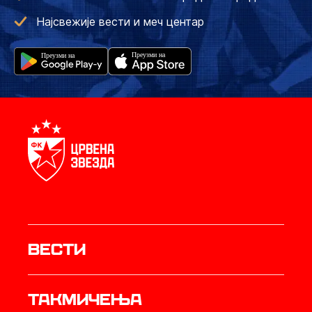
Најсвежије вести и меч центар
Вести
Такмичења