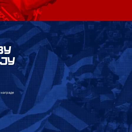
ВУ
ЈУ
 награде