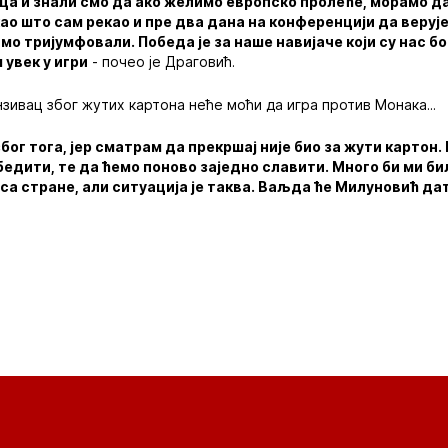
ица и знали смо да ако желимо европско пролеће, морамо д
као што сам рекао и пре два дана на конференцији да верује
смо тријумфовали. Победа је за наше навијаче који су нас б
 увек у игри
- почео је Драговић.
зивац због жутих картона неће моћи да игра против Монака...
због тога, јер сматрам да прекршај није био за жути картон.
бедити, те да ћемо поново заједно славити. Много би ми би
у са стране, али ситуација је таква. Ваљда ће Милуновић да