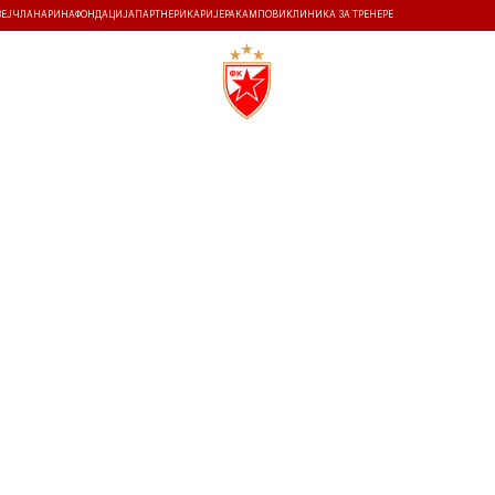
ЗЕЈ
ЧЛАНАРИНА
ФОНДАЦИЈА
ПАРТНЕРИ
КАРИЈЕРА
КАМПОВИ
КЛИНИКА ЗА ТРЕНЕРЕ
ТИ
ИСТОРИЈА
Т