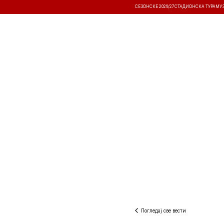
СЕЗОНСКЕ 2026/27
СТАДИОНСКА ТУРА
МУ
ВЕСТИ
ТАКМИЧЕЊА
РЕЗУЛТА
Погледај све вести