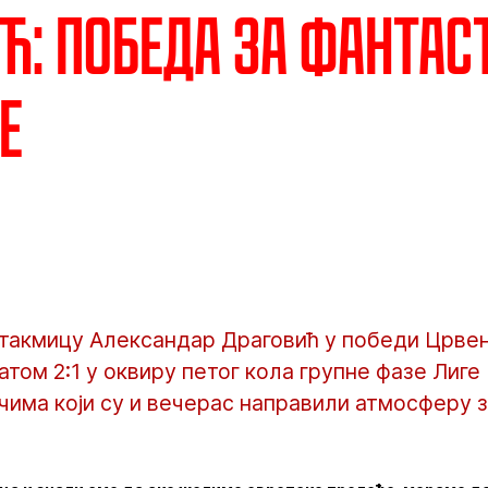
ћ: Победа за фантас
е
 утакмицу Александар Драговић у победи Црве
том 2:1 у оквиру петог кола групне фазе Лиге 
ачима који су и вечерас направили атмосферу 