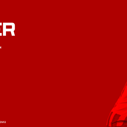
ER
и
ама