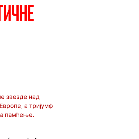
тичне
не звезде над
Европе, а тријумф
за памћење.