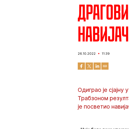
Драгови
навијач
26.10.2022
11:39
Одиграо је сјајну
Трабзоном резулта
је посветио навиј