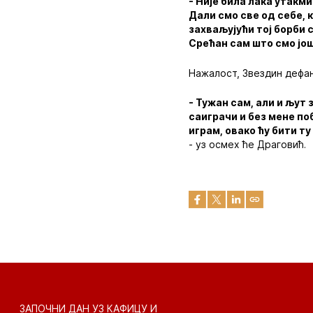
- Није била лака утакм
Дали смо све од себе, 
захваљујући тој борби 
Срећан сам што смо још
Нажалост, Звездин дефан
- Тужан сам, али и љут 
саиграчи и без мене по
играм, овако ћу бити т
- уз осмех ће Драговић.
ЗАПОЧНИ ДАН УЗ КАФИЦУ И