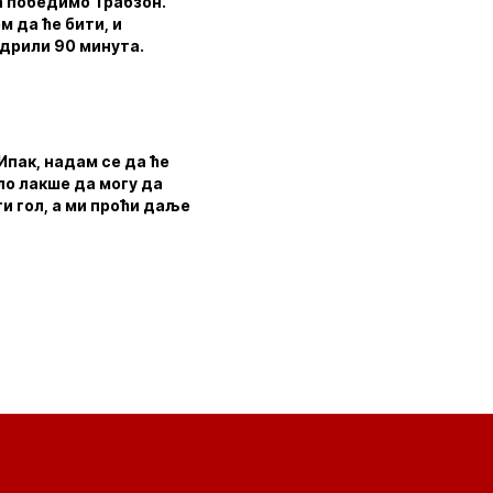
а победимо Трабзон.
м да ће бити, и
одрили 90 минута.
 Ипак, надам се да ће
ло лакше да могу да
ти гол, а ми проћи даље