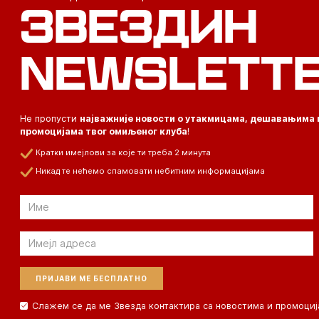
ЗВЕЗДИН
NEWSLETT
Не пропусти
најважније новости о утакмицама, дешавањима 
промоцијама твог омиљеног клуба
!
Кратки имејлови за које ти треба 2 минута
Никад те нећемо спамовати небитним информацијама
Email
Email
Слажем се да ме Звезда контактира са новостима и промоциј