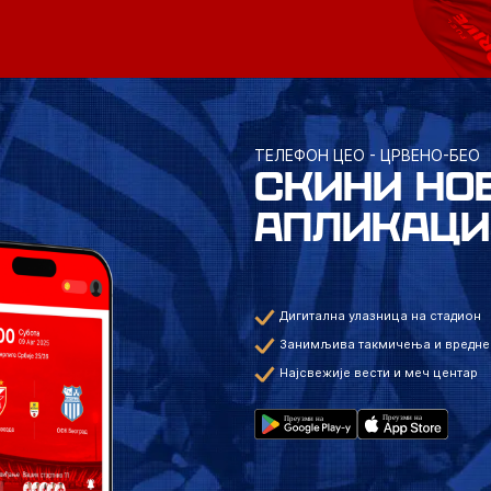
ТЕЛЕФОН ЦЕО - ЦРВЕНО-БЕО
СКИНИ НО
АПЛИКАЦИ
Дигитална улазница на стадион
Занимљива такмичења и вредне
Најсвежије вести и меч центар