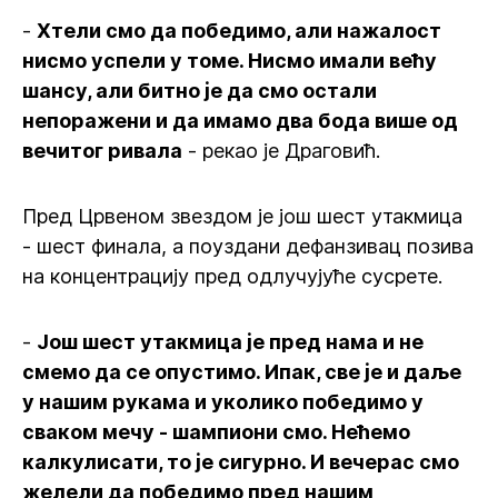
-
Хтели смо да победимо, али нажалост
нисмо успели у томе. Нисмо имали већу
шансу, али битно је да смо остали
непоражени и да имамо два бода више од
вечитог ривала
- рекао је Драговић.
Пред Црвеном звездом је још шест утакмица
- шест финала, а поуздани дефанзивац позива
на концентрацију пред одлучујуће сусрете.
-
Још шест утакмица је пред нама и не
смемо да се опустимо. Ипак, све је и даље
у нашим рукама и уколико победимо у
сваком мечу - шампиони смо. Нећемо
калкулисати, то је сигурно. И вечерас смо
желели да победимо пред нашим