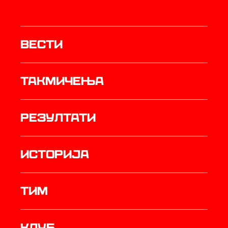
Вести
Такмичења
резултати
историја
ТИМ
Клуб