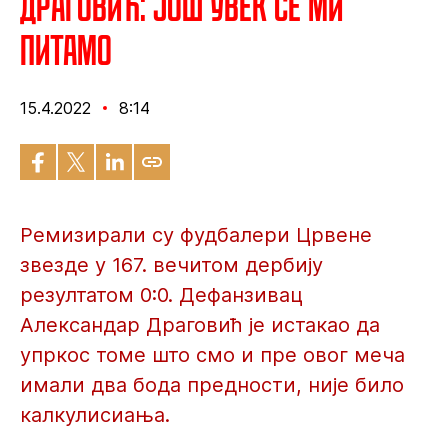
Драговић: Још увек се ми
питамо
15.4.2022
8:14
Ремизирали су фудбалери Црвене
звезде у 167. вечитом дербију
резултатом 0:0. Дефанзивац
Александар Драговић је истакао да
упркос томе што смо и пре овог меча
имали два бода предности, није било
калкулисиања.